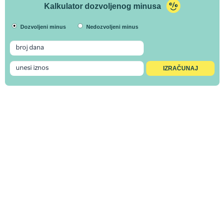
Kalkulator dozvoljenog minusa
Dozvoljeni minus
Nedozvoljeni minus