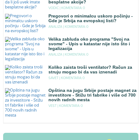
besplatne akcije?
VODIC |
KOMENTARA: 0
Pregovori o minimalcu uskoro počinju -
Gde je Srbija na evropskoj listi?
ANALIZA |
KOMENTARA: 0
Velika zabluda oko programa "Svoj na
svome" - Upis u katastar nije isto što i
legalizacija
ANALIZA |
KOMENTARA: 0
Koliko zaista troši ventilator? Račun za
struju mogao bi da vas iznenadi
SAVET |
KOMENTARA: 0
Opština na jugu Srbije postaje magnet za
investitore - Stižu tri fabrike i više od 700
novih radnih mesta
VEST |
KOMENTARA: 0