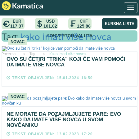
EUR
USD
CHF
KURSNA LISTA
117,37
101,62
125,86
KONVERTOR VALUTA
Tag:
kako imati više novca
NOVAC
Pocetna
>
Tag
>
Kako imati više novca
OVO SU ČETIRI "TRIKA" KOJI ĆE VAM POMOĆI
DA IMATE VIŠE NOVCA
TEKST OBJAVLJEN: 15.01.2024 16:50
NOVAC
NE MORATE DA POZAJMLJUJETE PARE: EVO
KAKO DA IMATE VIŠE NOVCA U SVOM
NOVČANIKU
TEKST OBJAVLJEN: 13.02.2023 17:20