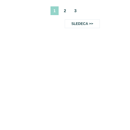
1
2
3
SLEDECA >>