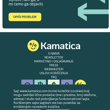
Opišite nam ga, a
mi ćemo ga objaviti.
OPIŠI PROBLEM
O NAMA
NEWSLETTER
MARKETING I OGLAŠAVANJE
PRESS
WEBMASTERI
USLOVI KORIŠĆENJA
FAQ
Sajt www.kamatica.com koristi kolačiće (cookies) koji
mogu sadržati lične podatke (ime i prezime, broj telefona,
adresa) i služe radi poboljšanja funkcionalnosti sajta.
© Copyright 2007-2026. Website developed & owned by
Dubes doo
. Sva prava
Korišćenjem sajta saglasni ste kao posetilac sa
zadržana
korišćenjem navedenih kolačica.