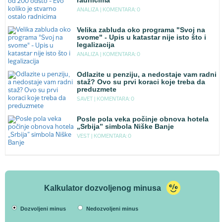
radnicima
ANALIZA |
KOMENTARA: 0
Velika zabluda oko programa "Svoj na
svome" - Upis u katastar nije isto što i
legalizacija
ANALIZA |
KOMENTARA: 0
Odlazite u penziju, a nedostaje vam radni
staž? Ovo su prvi koraci koje treba da
preduzmete
SAVET |
KOMENTARA: 0
Posle pola veka počinje obnova hotela
„Srbija” simbola Niške Banje
VEST |
KOMENTARA: 0
Kalkulator dozvoljenog minusa
Dozvoljeni minus
Nedozvoljeni minus