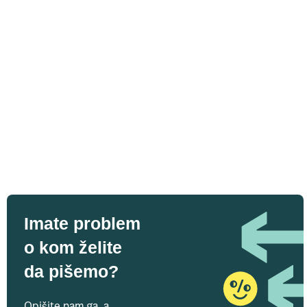
Imate problem
o kom želite
da pišemo?