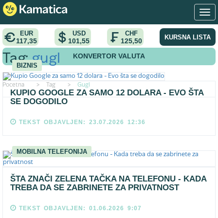
EUR
USD
CHF
KURSNA LISTA
117,35
101,55
125,50
KONVERTOR VALUTA
Tag:
gugl
BIZNIS
Pocetna
>
Tag
>
Gugl
KUPIO GOOGLE ZA SAMO 12 DOLARA - EVO ŠTA
SE DOGODILO
TEKST OBJAVLJEN: 23.07.2026 12:36
MOBILNA TELEFONIJA
ŠTA ZNAČI ZELENA TAČKA NA TELEFONU - KADA
TREBA DA SE ZABRINETE ZA PRIVATNOST
TEKST OBJAVLJEN: 01.06.2026 9:07