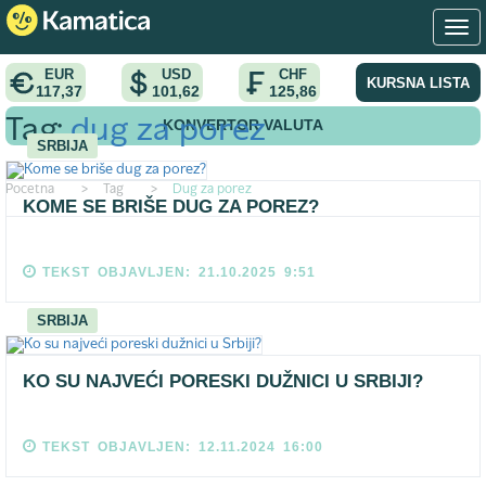
EUR
USD
CHF
KURSNA LISTA
117,37
101,62
125,86
KONVERTOR VALUTA
Tag:
dug za porez
SRBIJA
Pocetna
>
Tag
>
Dug za porez
KOME SE BRIŠE DUG ZA POREZ?
TEKST OBJAVLJEN: 21.10.2025 9:51
SRBIJA
KO SU NAJVEĆI PORESKI DUŽNICI U SRBIJI?
TEKST OBJAVLJEN: 12.11.2024 16:00