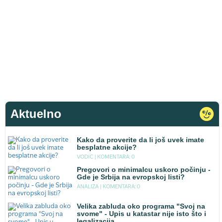
Aktuelno
Kako da proverite da li još uvek imate
besplatne akcije?
VODIC |
KOMENTARA: 0
Pregovori o minimalcu uskoro počinju -
Gde je Srbija na evropskoj listi?
ANALIZA |
KOMENTARA: 0
Velika zabluda oko programa "Svoj na
svome" - Upis u katastar nije isto što i
legalizacija