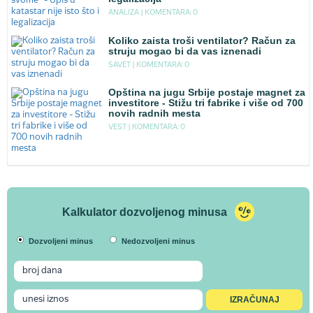
ANALIZA |
KOMENTARA: 0
Koliko zaista troši ventilator? Račun za
struju mogao bi da vas iznenadi
SAVET |
KOMENTARA: 0
Opština na jugu Srbije postaje magnet za
investitore - Stižu tri fabrike i više od 700
novih radnih mesta
VEST |
KOMENTARA: 0
Kalkulator dozvoljenog minusa
Dozvoljeni minus
Nedozvoljeni minus