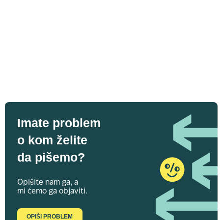
Imate problem
o kom želite
da pišemo?
Opišite nam ga, a
mi ćemo ga objaviti.
OPIŠI PROBLEM