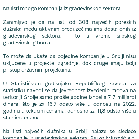
Na listi mnogo kompanija iz građevinskog sektora
Zanimljivo je da na listi od 308 najvećih poreskih
dužnika među aktivnim preduzećima ima dosta onih iz
građevinskog sektora, i to u vreme srpskog
građevinskog buma.
To može da ukaže da pojedine kompanije u Srbiji nisu
uključene u projekte izgradnje, dok druge imaju bolji
pristup državnim projektima.
U Statističkom godišnjaku Republičkog zavoda za
statistiku navodi se da jevrednost izvedenih radova na
teritoriji Srbije samo prošle godine iznosila 717 milijardi
dinara, što je za 16,7 odsto više u odnosu na 2022.
godinu u tekućim cenama, odnosno za 11,8 odsto više u
stalnim cenama.
Na listi najvećih dužnika u Srbiji nalaze se sledeće
kompanije iz građevinskog sektora: Ratko Mitrović a.d.