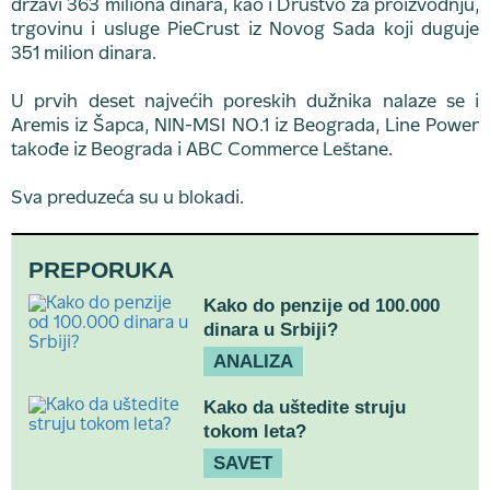
državi 363 miliona dinara, kao i Društvo za proizvodnju,
trgovinu i usluge PieCrust iz Novog Sada koji duguje
351 milion dinara.
U prvih deset najvećih poreskih dužnika nalaze se i
Aremis iz Šapca, NIN-MSI NO.1 iz Beograda, Line Power
takođe iz Beograda i ABC Commerce Leštane.
Sva preduzeća su u blokadi.
PREPORUKA
Kako do penzije od 100.000
dinara u Srbiji?
ANALIZA
Kako da uštedite struju
tokom leta?
SAVET