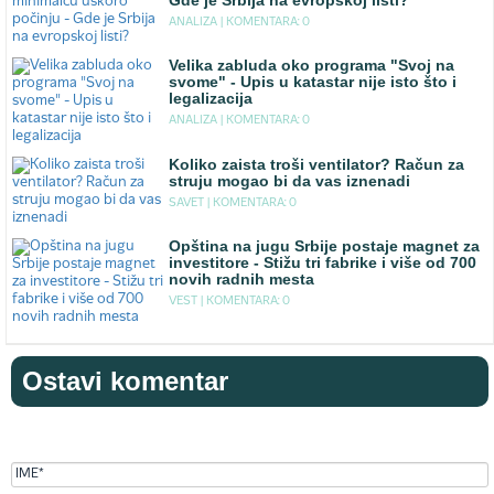
Gde je Srbija na evropskoj listi?
ANALIZA |
KOMENTARA: 0
Velika zabluda oko programa "Svoj na
svome" - Upis u katastar nije isto što i
legalizacija
ANALIZA |
KOMENTARA: 0
Koliko zaista troši ventilator? Račun za
struju mogao bi da vas iznenadi
SAVET |
KOMENTARA: 0
Opština na jugu Srbije postaje magnet za
investitore - Stižu tri fabrike i više od 700
novih radnih mesta
VEST |
KOMENTARA: 0
Ostavi komentar