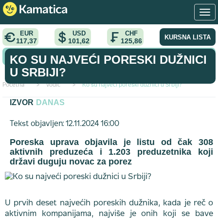
EUR
USD
CHF
KURSNA LISTA
117,37
101,62
125,86
KONVERTOR VALUTA
KO SU NAJVEĆI PORESKI DUŽNICI
U SRBIJI?
Početna
>
vodic
>
Ko su najveći poreski dužnici u Srbiji?
IZVOR
DANAS
Tekst objavljen: 12.11.2024 16:00
Poreska uprava objavila je listu od čak 308
aktivnih preduzeća i 1.203 preduzetnika koji
državi duguju novac za porez
U prvih deset najvećih poreskih dužnika, kada je reč o
aktivnim kompanijama, najviše je onih koji se bave