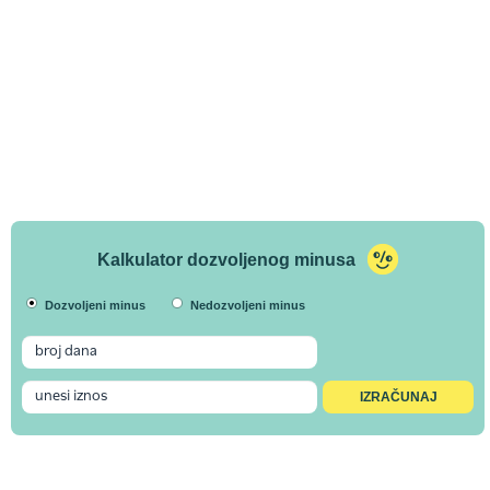
Kalkulator dozvoljenog minusa
Dozvoljeni minus
Nedozvoljeni minus