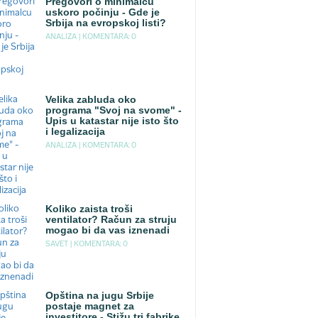
Pregovori o minimalcu
uskoro počinju - Gde je
Srbija na evropskoj listi?
ANALIZA |
KOMENTARA: 0
Velika zabluda oko
programa "Svoj na svome" -
Upis u katastar nije isto što
i legalizacija
ANALIZA |
KOMENTARA: 0
Koliko zaista troši
ventilator? Račun za struju
mogao bi da vas iznenadi
SAVET |
KOMENTARA: 0
Opština na jugu Srbije
postaje magnet za
investitore - Stižu tri fabrike