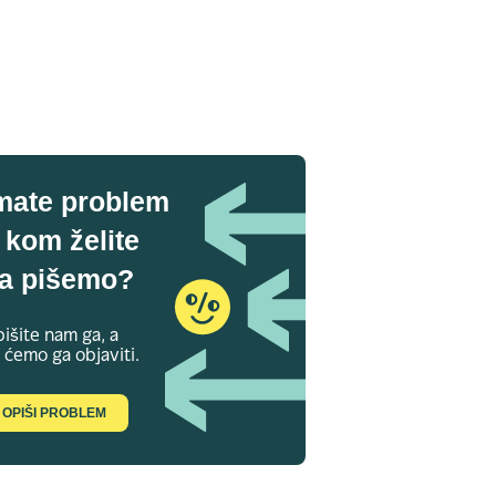
mate problem
 kom želite
a pišemo?
išite nam ga, a
 ćemo ga objaviti.
OPIŠI PROBLEM