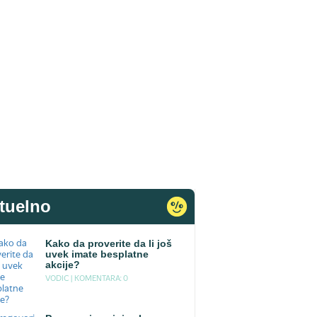
tuelno
Kako da proverite da li još
uvek imate besplatne
akcije?
VODIC |
KOMENTARA: 0