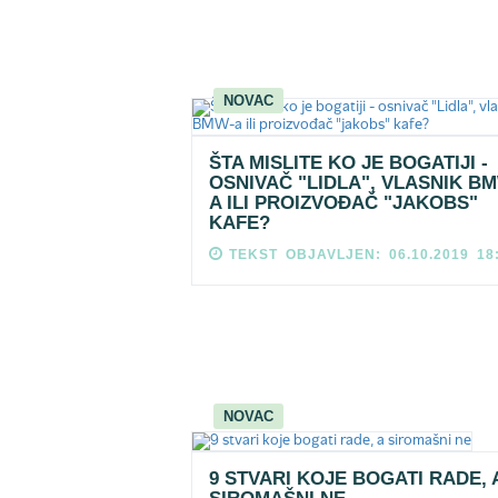
NOVAC
ŠTA MISLITE KO JE BOGATIJI -
OSNIVAČ "LIDLA", VLASNIK B
A ILI PROIZVOĐAČ "JAKOBS"
KAFE?
TEKST OBJAVLJEN: 06.10.2019 18
NOVAC
9 STVARI KOJE BOGATI RADE, 