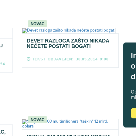
NOVAC
DEVET RAZLOGA ZAŠTO NIKADA
U
NEĆETE POSTATI BOGATI
I
TEKST OBJAVLJEN: 30.05.2014 9:00
o
:54
d
Op
mi
NOVAC
C,