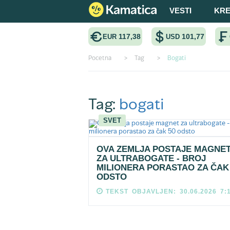
VESTI
KRE
117,38
101,77
EUR
USD
Pocetna
>
Tag
>
Bogati
Tag:
bogati
SVET
OVA ZEMLJA POSTAJE MAGNE
ZA ULTRABOGATE - BROJ
MILIONERA PORASTAO ZA ČAK
ODSTO
TEKST OBJAVLJEN: 30.06.2026 7: