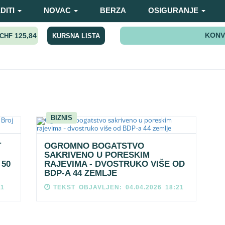
DITI
NOVAC
BERZA
OSIGURANJE
KONV
125,84
KURSNA LISTA
CHF
BIZNIS
T
OGROMNO BOGATSTVO
SAKRIVENO U PORESKIM
 50
RAJEVIMA - DVOSTRUKO VIŠE OD
BDP-A 44 ZEMLJE
11
TEKST OBJAVLJEN: 04.04.2026 18:21