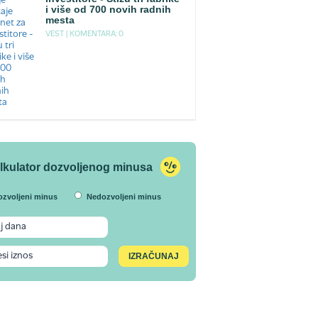
i više od 700 novih radnih
mesta
VEST |
KOMENTARA: 0
lkulator dozvoljenog minusa
ozvoljeni minus
Nedozvoljeni minus