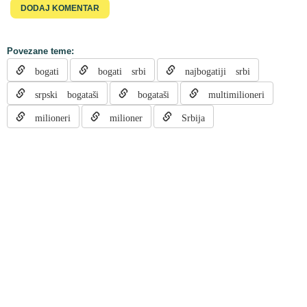
Povezane teme:
bogati
bogati srbi
najbogatiji srbi
srpski bogataši
bogataši
multimilioneri
milioneri
milioner
Srbija