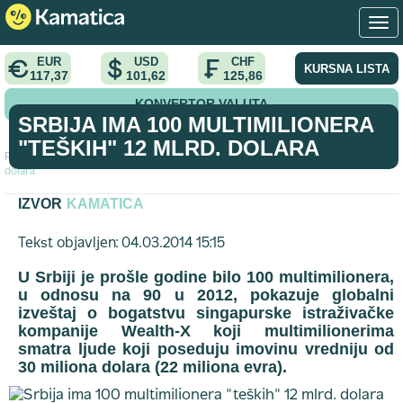
EUR
USD
CHF
KURSNA LISTA
117,37
101,62
125,86
KONVERTOR VALUTA
SRBIJA IMA 100 MULTIMILIONERA
"TEŠKIH" 12 MLRD. DOLARA
Početna
>
vest
>
Srbija ima 100 multimilionera "teških" 12 mlrd.
dolara
IZVOR
KAMATICA
Tekst objavljen: 04.03.2014 15:15
U Srbiji je prošle godine bilo 100 multimilionera,
u odnosu na 90 u 2012, pokazuje globalni
izveštaj o bogatstvu singapurske istraživačke
kompanije Wealth-X koji multimilionerima
smatra ljude koji poseduju imovinu vredniju od
30 miliona dolara (22 miliona evra).