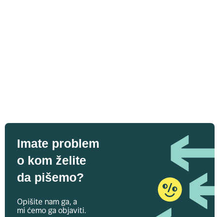
Imate problem
o kom želite
da pišemo?
Opišite nam ga, a
mi ćemo ga objaviti.