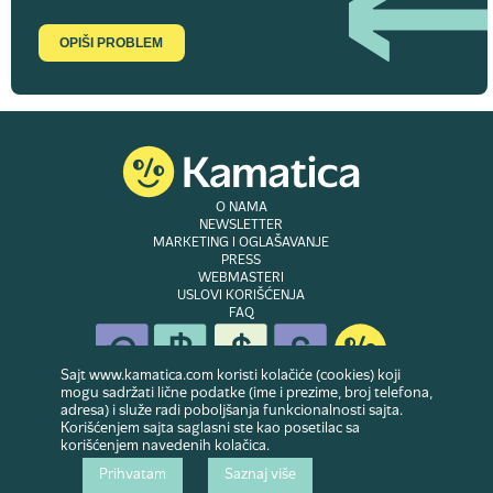
OPIŠI PROBLEM
O NAMA
NEWSLETTER
MARKETING I OGLAŠAVANJE
PRESS
WEBMASTERI
USLOVI KORIŠĆENJA
FAQ
Sajt www.kamatica.com koristi kolačiće (cookies) koji
mogu sadržati lične podatke (ime i prezime, broj telefona,
adresa) i služe radi poboljšanja funkcionalnosti sajta.
© Copyright 2007-2026. Website developed & owned by
Dubes doo
. Sva prava
Korišćenjem sajta saglasni ste kao posetilac sa
zadržana
korišćenjem navedenih kolačica.
Prihvatam
Saznaj više