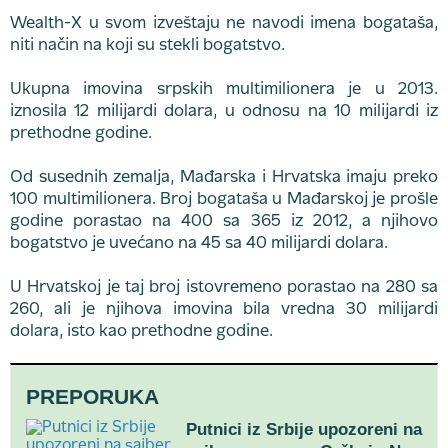
Wealth-X u svom izveštaju ne navodi imena bogataša,
niti način na koji su stekli bogatstvo.
Ukupna imovina srpskih multimilionera je u 2013.
iznosila 12 milijardi dolara, u odnosu na 10 milijardi iz
prethodne godine.
Od susednih zemalja, Mađarska i Hrvatska imaju preko
100 multimilionera. Broj bogataša u Mađarskoj je prošle
godine porastao na 400 sa 365 iz 2012, a njihovo
bogatstvo je uvećano na 45 sa 40 milijardi dolara.
U Hrvatskoj je taj broj istovremeno porastao na 280 sa
260, ali je njihova imovina bila vredna 30 milijardi
dolara, isto kao prethodne godine.
PREPORUKA
Putnici iz Srbije upozoreni na