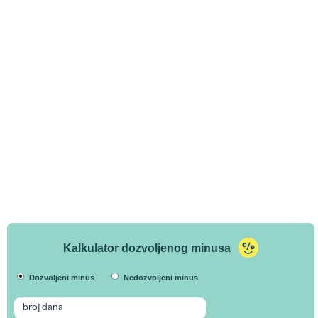
Kalkulator dozvoljenog minusa
Dozvoljeni minus
Nedozvoljeni minus