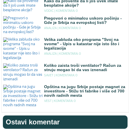
Kako da proverite da li još uvek imate
besplatne akcije?
VODIC |
KOMENTARA: 0
Pregovori o minimalcu uskoro počinju -
Gde je Srbija na evropskoj listi?
ANALIZA |
KOMENTARA: 0
Velika zabluda oko programa "Svoj na
svome" - Upis u katastar nije isto što i
legalizacija
ANALIZA |
KOMENTARA: 0
Koliko zaista troši ventilator? Račun za
struju mogao bi da vas iznenadi
SAVET |
KOMENTARA: 0
Opština na jugu Srbije postaje magnet za
investitore - Stižu tri fabrike i više od 700
novih radnih mesta
VEST |
KOMENTARA: 0
Ostavi komentar