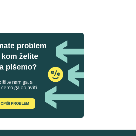
mate problem
 kom želite
a pišemo?
išite nam ga, a
 ćemo ga objaviti.
OPIŠI PROBLEM