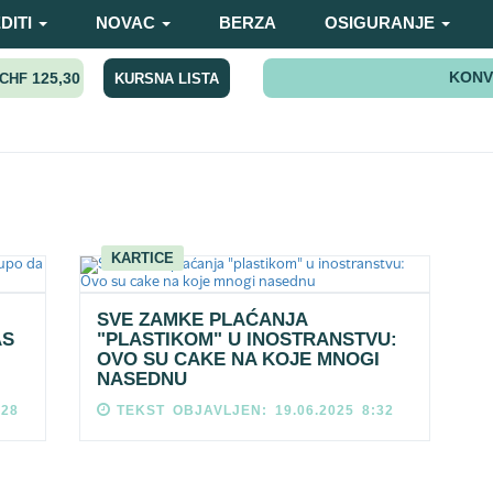
DITI
NOVAC
BERZA
OSIGURANJE
KONV
125,30
KURSNA LISTA
CHF
KARTICE
SVE ZAMKE PLAĆANJA
AS
"PLASTIKOM" U INOSTRANSTVU:
OVO SU CAKE NA KOJE MNOGI
NASEDNU
:28
TEKST OBJAVLJEN: 19.06.2025 8:32