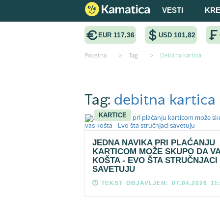
VESTI
KRE
117,36
101,82
EUR
USD
Pocetna
>
Tag
>
Debitna kartica
Tag:
debitna kartica
KARTICE
JEDNA NAVIKA PRI PLAĆANJU
KARTICOM MOŽE SKUPO DA V
KOŠTA - EVO ŠTA STRUČNJACI
SAVETUJU
TEKST OBJAVLJEN: 07.04.2026 11