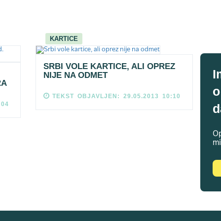
KARTICE
SRBI VOLE KARTICE, ALI OPREZ
I
NIJE NA ODMET
RA
o
TEKST OBJAVLJEN: 29.05.2013 10:10
:04
d
Op
mi