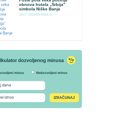
Posle pola veka počinje
obnova hotela „Srbija”
simbola Niške Banje
VEST |
KOMENTARA: 0
lkulator dozvoljenog minusa
ozvoljeni minus
Nedozvoljeni minus