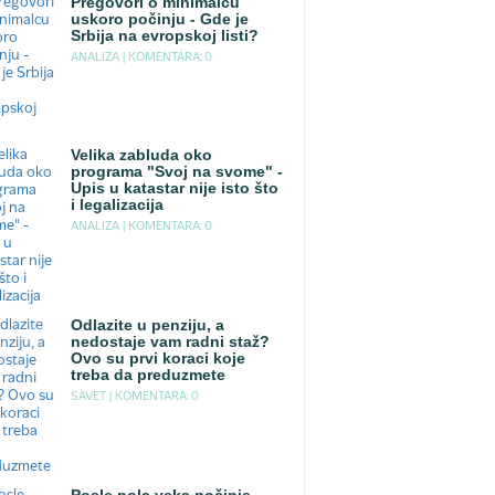
Pregovori o minimalcu
uskoro počinju - Gde je
Srbija na evropskoj listi?
ANALIZA |
KOMENTARA: 0
Velika zabluda oko
programa "Svoj na svome" -
Upis u katastar nije isto što
i legalizacija
ANALIZA |
KOMENTARA: 0
Odlazite u penziju, a
nedostaje vam radni staž?
Ovo su prvi koraci koje
treba da preduzmete
SAVET |
KOMENTARA: 0