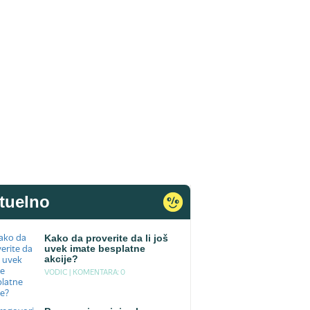
tuelno
Kako da proverite da li još
uvek imate besplatne
akcije?
VODIC |
KOMENTARA: 0