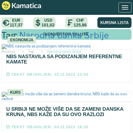
EUR
USD
CHF
KURSNA LISTA
117,37
101,62
125,86
KONVERTOR VALUTA
Tag:
Narodna banka Srbije
EKONOMIJA
Pocetna
>
Tag
>
Narodna banka Srbije
NBS NASTAVILA SA PODIZANJEM REFERENTNE
KAMATE
TEKST OBJAVLJEN: 10.11.2022 12:55
KURS
U SRBIJI NE MOŽE VIŠE DA SE ZAMENI DANSKA
KRUNA, NBS KAŽE DA SU OVO RAZLOZI
TEKST OBJAVLJEN: 04.11.2022 16:20