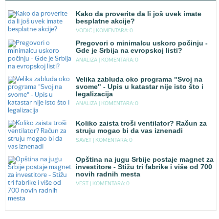
Kako da proverite da li još uvek imate
besplatne akcije?
VODIC |
KOMENTARA: 0
Pregovori o minimalcu uskoro počinju -
Gde je Srbija na evropskoj listi?
ANALIZA |
KOMENTARA: 0
Velika zabluda oko programa "Svoj na
svome" - Upis u katastar nije isto što i
legalizacija
ANALIZA |
KOMENTARA: 0
Koliko zaista troši ventilator? Račun za
struju mogao bi da vas iznenadi
SAVET |
KOMENTARA: 0
Opština na jugu Srbije postaje magnet za
investitore - Stižu tri fabrike i više od 700
novih radnih mesta
VEST |
KOMENTARA: 0