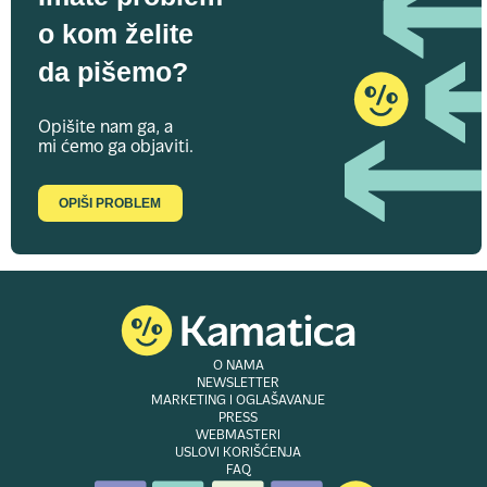
o kom želite
da pišemo?
Opišite nam ga, a
mi ćemo ga objaviti.
OPIŠI PROBLEM
O NAMA
NEWSLETTER
MARKETING I OGLAŠAVANJE
PRESS
WEBMASTERI
USLOVI KORIŠĆENJA
FAQ