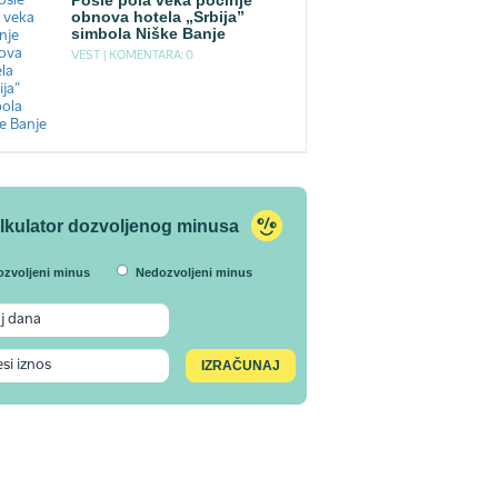
Posle pola veka počinje
obnova hotela „Srbija”
simbola Niške Banje
VEST |
KOMENTARA: 0
lkulator dozvoljenog minusa
ozvoljeni minus
Nedozvoljeni minus