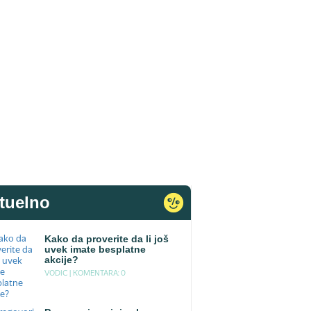
tuelno
Kako da proverite da li još
uvek imate besplatne
akcije?
VODIC |
KOMENTARA: 0