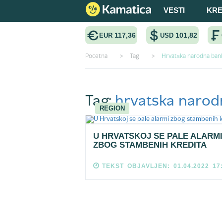
VESTI
KRE
117,36
101,82
EUR
USD
Pocetna
>
Tag
>
Hrvatska narodna ban
Tag:
hrvatska narod
REGION
U HRVATSKOJ SE PALE ALARM
ZBOG STAMBENIH KREDITA
TEKST OBJAVLJEN: 01.04.2022 17