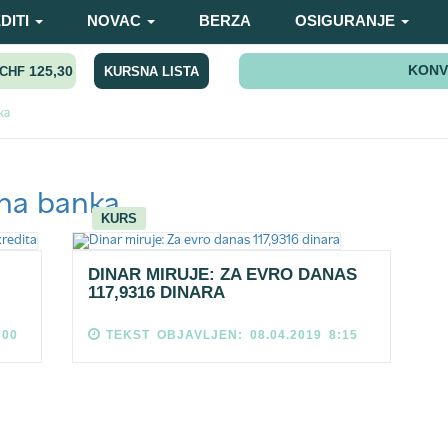
DITI
NOVAC
BERZA
OSIGURANJE
KONV
125,30
KURSNA LISTA
CHF
ka
na banka
KURS
I
DINAR MIRUJE: ZA EVRO DANAS
117,9316 DINARA
:00
TEKST OBJAVLJEN: 08.04.2019 8:15