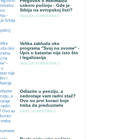
Pregovori o minimalcu
uskoro počinju - Gde je
Srbija na evropskoj listi?
ANALIZA |
KOMENTARA: 0
Velika zabluda oko
programa "Svoj na svome" -
Upis u katastar nije isto što
i legalizacija
ANALIZA |
KOMENTARA: 0
Odlazite u penziju, a
nedostaje vam radni staž?
Ovo su prvi koraci koje
treba da preduzmete
SAVET |
KOMENTARA: 0