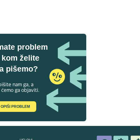
mate problem
 kom želite
a pišemo?
išite nam ga, a
 ćemo ga objaviti.
OPIŠI PROBLEM