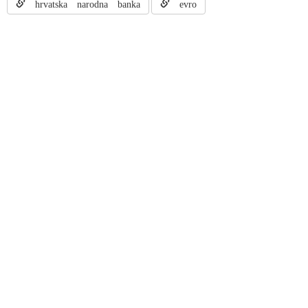
hrvatska narodna banka
evro