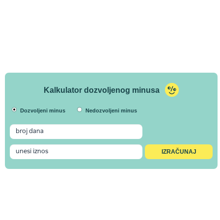
Kalkulator dozvoljenog minusa
Dozvoljeni minus
Nedozvoljeni minus