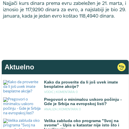
Najjači kurs dinara prema evru zabeležen je 21. marta, i
iznosio je 117,9290 dinara za evro, a najslabiji je bio 29.
januara, kada je jedan evro koštao 118,4940 dinara.
Aktuelno
Kako da proverite da li još uvek imate
besplatne akcije?
VODIC |
KOMENTARA: 0
Pregovori o minimalcu uskoro počinju -
Gde je Srbija na evropskoj listi?
ANALIZA |
KOMENTARA: 0
Velika zabluda oko programa "Svoj na
svome" - Upis u katastar nije isto što i