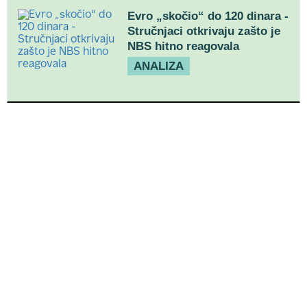
Evro „skočio“ do 120 dinara -
Stručnjaci otkrivaju zašto je
NBS hitno reagovala
ANALIZA