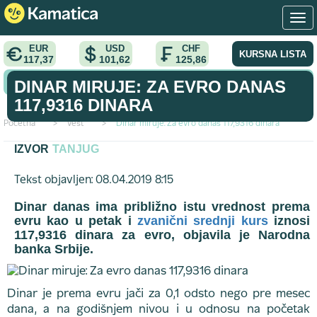
EUR
USD
CHF
KURSNA LISTA
117,37
101,62
125,86
KONVERTOR VALUTA
DINAR MIRUJE: ZA EVRO DANAS
117,9316 DINARA
Početna
>
vest
>
Dinar miruje: Za evro danas 117,9316 dinara
IZVOR
TANJUG
Tekst objavljen: 08.04.2019 8:15
Dinar danas ima približno istu vrednost prema
evru kao u petak i
zvanični srednji kurs
iznosi
117,9316 dinara za evro, objavila je Narodna
banka Srbije.
Dinar je prema evru jači za 0,1 odsto nego pre mesec
dana, a na godišnjem nivou i u odnosu na početak