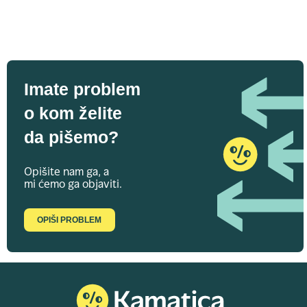
Imate problem
o kom želite
da pišemo?
Opišite nam ga, a
mi ćemo ga objaviti.
OPIŠI PROBLEM