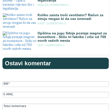
legalizacija
ANALIZA |
KOMENTARA: 0
Koliko zaista troši ventilator? Račun za
struju mogao bi da vas iznenadi
SAVET |
KOMENTARA: 0
Opština na jugu Srbije postaje magnet za
investitore - Stižu tri fabrike i više od 700
novih radnih mesta
VEST |
KOMENTARA: 0
Ostavi komentar