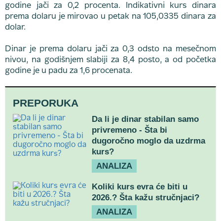
godine jači za 0,2 procenta. Indikativni kurs dinara
prema dolaru je mirovao u petak na 105,0335 dinara za
dolar.
Dinar je prema dolaru jači za 0,3 odsto na mesečnom
nivou, na godišnjem slabiji za 8,4 posto, a od početka
godine je u padu za 1,6 procenata.
PREPORUKA
Da li je dinar stabilan samo
privremeno - Šta bi
dugoročno moglo da uzdrma
kurs?
ANALIZA
Koliki kurs evra će biti u
2026.? Šta kažu stručnjaci?
ANALIZA