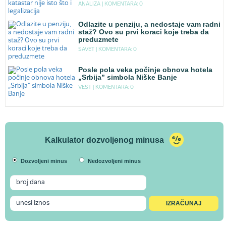
ANALIZA |
KOMENTARA: 0
Odlazite u penziju, a nedostaje vam radni
staž? Ovo su prvi koraci koje treba da
preduzmete
SAVET |
KOMENTARA: 0
Posle pola veka počinje obnova hotela
„Srbija” simbola Niške Banje
VEST |
KOMENTARA: 0
Kalkulator dozvoljenog minusa
Dozvoljeni minus
Nedozvoljeni minus