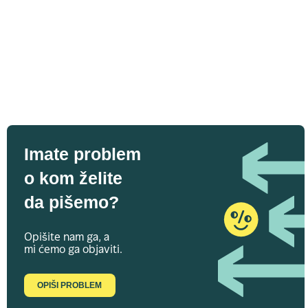
Imate problem
o kom želite
da pišemo?
Opišite nam ga, a
mi ćemo ga objaviti.
OPIŠI PROBLEM