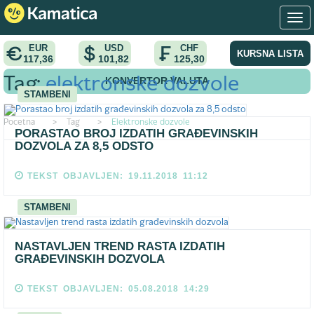
EUR
USD
CHF
KURSNA LISTA
117,36
101,82
125,30
KONVERTOR VALUTA
Tag:
elektronske dozvole
STAMBENI
Pocetna
>
Tag
>
Elektronske dozvole
PORASTAO BROJ IZDATIH GRAĐEVINSKIH
DOZVOLA ZA 8,5 ODSTO
TEKST OBJAVLJEN: 19.11.2018 11:12
STAMBENI
NASTAVLJEN TREND RASTA IZDATIH
GRAĐEVINSKIH DOZVOLA
TEKST OBJAVLJEN: 05.08.2018 14:29