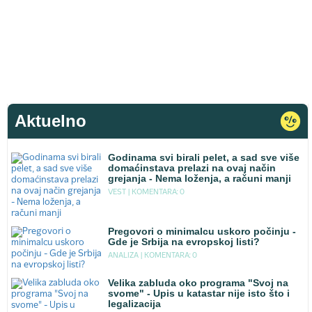
Aktuelno
Godinama svi birali pelet, a sad sve više
domaćinstava prelazi na ovaj način
grejanja - Nema loženja, a računi manji
VEST |
KOMENTARA: 0
Pregovori o minimalcu uskoro počinju -
Gde je Srbija na evropskoj listi?
ANALIZA |
KOMENTARA: 0
Velika zabluda oko programa "Svoj na
svome" - Upis u katastar nije isto što i
legalizacija