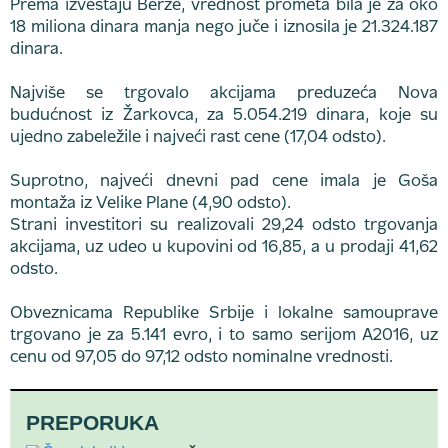
Prema izveštaju Berze, vrednost prometa bila je za oko
18 miliona dinara manja nego juče i iznosila je 21.324.187
dinara.
Najviše se trgovalo akcijama preduzeća Nova
budućnost iz Žarkovca, za 5.054.219 dinara, koje su
ujedno zabeležile i najveći rast cene (17,04 odsto).
Suprotno, najveći dnevni pad cene imala je Goša
montaža iz Velike Plane (4,90 odsto).
Strani investitori su realizovali 29,24 odsto trgovanja
akcijama, uz udeo u kupovini od 16,85, a u prodaji 41,62
odsto.
Obveznicama Republike Srbije i lokalne samouprave
trgovano je za 5.141 evro, i to samo serijom A2016, uz
cenu od 97,05 do 97,12 odsto nominalne vrednosti.
PREPORUKA