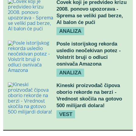
Čovek koji je predvideo krizu
2008. ponovo upozorava -
Sprema se veliki pad berze,
AI balon će pući
ANALIZA
Posle istorijskog rekorda
usledio neočekivan potez -
Volstrit bruji o odluci
osnivača Amazona
ANALIZA
Kineski proizvođač čipova
oborio rekorde na berzi -
Vrednost skočila na gotovo
500 milijardi dolara!
VEST