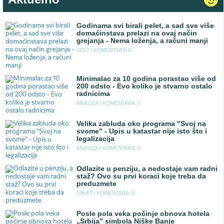
Godinama svi birali pelet, a sad sve više
domaćinstava prelazi na ovaj način
grejanja - Nema loženja, a računi manji
VEST |
KOMENTARA: 0
Minimalac za 10 godina porastao više od
200 odsto - Evo koliko je stvarno ostalo
radnicima
ANALIZA |
KOMENTARA: 0
Velika zabluda oko programa "Svoj na
svome" - Upis u katastar nije isto što i
legalizacija
ANALIZA |
KOMENTARA: 0
Odlazite u penziju, a nedostaje vam radni
staž? Ovo su prvi koraci koje treba da
preduzmete
SAVET |
KOMENTARA: 0
Posle pola veka počinje obnova hotela
„Srbija” simbola Niške Banje