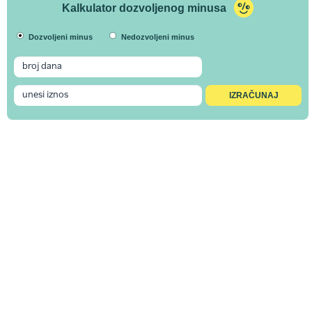
Kalkulator dozvoljenog minusa
Dozvoljeni minus
Nedozvoljeni minus