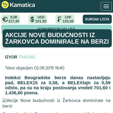
EUR
USD
CHF
KURSNA LISTA
117,35
101,55
125,50
KONVERTOR VALUTA
AKCIJE NOVE BUDUĆNOSTI IZ
ŽARKOVCA DOMINIRALE NA BERZI
Početna
>
vest
>
Akcije Nove budućnosti iz Žarkovca dominirale na
berzi
IZVOR
TANJUG
Tekst objavljen: 02.06.2015 16:40
Indeksi Beogradske berze danas nastavljaju
pad, BELEX15 za 0,58, a BELEXlajn za 0,59
odsto, pa su na kraju poslovanja vredeli 701,60 i
1.436,80 poena.