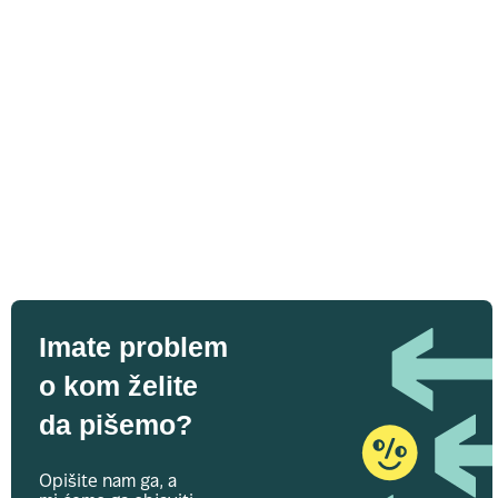
Imate problem
o kom želite
da pišemo?
Opišite nam ga, a