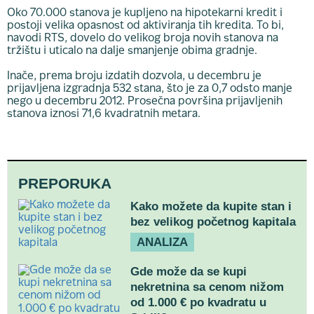
Oko 70.000 stanova je kupljeno na hipotekarni kredit i
postoji velika opasnost od aktiviranja tih kredita. To bi,
navodi RTS, dovelo do velikog broja novih stanova na
tržištu i uticalo na dalje smanjenje obima gradnje.
Inače, prema broju izdatih dozvola, u decembru je
prijavljena izgradnja 532 stana, što je za 0,7 odsto manje
nego u decembru 2012. Prosečna površina prijavljenih
stanova iznosi 71,6 kvadratnih metara.
PREPORUKA
Kako možete da kupite stan i
bez velikog početnog kapitala
ANALIZA
Gde može da se kupi
nekretnina sa cenom nižom
od 1.000 € po kvadratu u