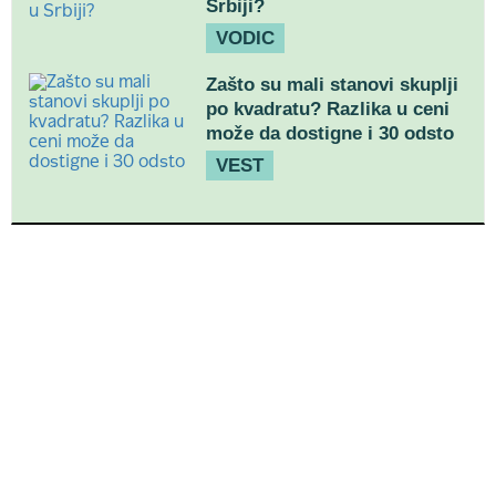
Srbiji?
VODIC
Zašto su mali stanovi skuplji
po kvadratu? Razlika u ceni
može da dostigne i 30 odsto
VEST