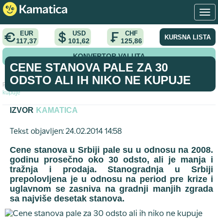
EUR
USD
CHF
KURSNA LISTA
117,37
101,62
125,86
KONVERTOR VALUTA
CENE STANOVA PALE ZA 30
ODSTO ALI IH NIKO NE KUPUJE
Početna
>
vest
>
Cene stanova pale za 30 odsto ali ih niko ne
kupuje
IZVOR
KAMATICA
Tekst objavljen: 24.02.2014 14:58
Cene stanova u Srbiji pale su u odnosu na 2008.
godinu prosečno oko 30 odsto, ali je manja i
tražnja i prodaja. Stanogradnja u Srbiji
prepolovljena je u odnosu na period pre krize i
uglavnom se zasniva na gradnji manjih zgrada
sa najviše desetak stanova.