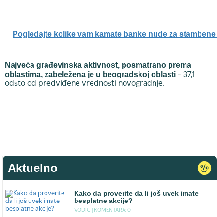
Pogledajte kolike vam kamate banke nude za stambene 
Najveća građevinska aktivnost, posmatrano prema
oblastima, zabeležena je u beogradskoj oblasti
- 37,1
odsto od predviđene vrednosti novogradnje.
Aktuelno
Kako da proverite da li još uvek imate
besplatne akcije?
VODIC |
KOMENTARA: 0