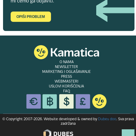
mi ćemo ga objaviti.
OPIŠI PROBLEM
O NAMA
NEWSLETTER
MARKETING I OGLAŠAVANJE
PRESS
WEBMASTERI
USLOVI KORIŠĆENJA
FAQ
© Copyright 2007-2026. Website developed & owned by
Dubes doo
. Sva prava
zadržana