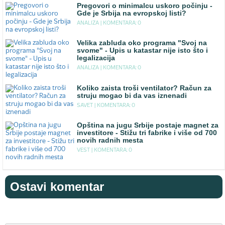
Pregovori o minimalcu uskoro počinju -
Gde je Srbija na evropskoj listi?
ANALIZA |
KOMENTARA: 0
Velika zabluda oko programa "Svoj na
svome" - Upis u katastar nije isto što i
legalizacija
ANALIZA |
KOMENTARA: 0
Koliko zaista troši ventilator? Račun za
struju mogao bi da vas iznenadi
SAVET |
KOMENTARA: 0
Opština na jugu Srbije postaje magnet za
investitore - Stižu tri fabrike i više od 700
novih radnih mesta
VEST |
KOMENTARA: 0
Ostavi komentar