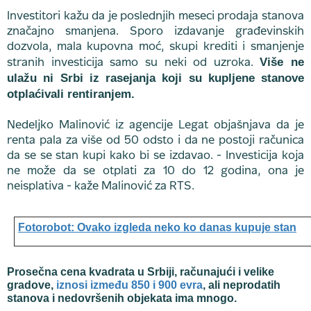
Investitori kažu da je poslednjih meseci prodaja stanova
značajno smanjena. Sporo izdavanje građevinskih
dozvola, mala kupovna moć, skupi krediti i smanjenje
Više ne
stranih investicija samo su neki od uzroka.
ulažu ni Srbi iz rasejanja koji su kupljene stanove
otplaćivali rentiranjem.
Nedeljko Malinović iz agencije Legat objašnjava da je
renta pala za više od 50 odsto i da ne postoji računica
da se se stan kupi kako bi se izdavao. - Investicija koja
ne može da se otplati za 10 do 12 godina, ona je
neisplativa - kaže Malinović za RTS.
Fotorobot: Ovako izgleda neko ko danas kupuje stan
Prosečna cena kvadrata u Srbiji, računajući i velike
gradove,
iznosi između 850 i 900 evra
, ali neprodatih
stanova i nedovršenih objekata ima mnogo.