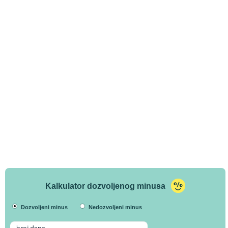
Kalkulator dozvoljenog minusa
Dozvoljeni minus
Nedozvoljeni minus