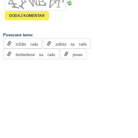
Povezane teme:
tržište rada
zaštita na radu
bezbednost na radu
posao