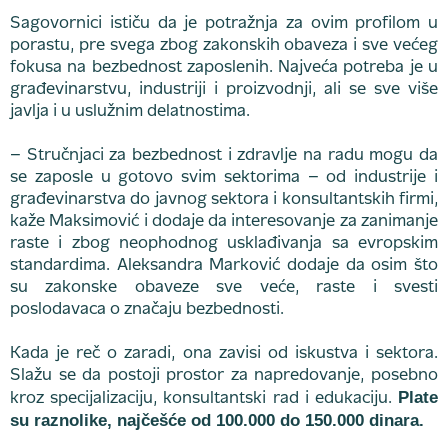
Sagovornici ističu da je potražnja za ovim profilom u
porastu, pre svega zbog zakonskih obaveza i sve većeg
fokusa na bezbednost zaposlenih. Najveća potreba je u
građevinarstvu, industriji i proizvodnji, ali se sve više
javlja i u uslužnim delatnostima.
– Stručnjaci za bezbednost i zdravlje na radu mogu da
se zaposle u gotovo svim sektorima – od industrije i
građevinarstva do javnog sektora i konsultantskih firmi,
kaže Maksimović i dodaje da interesovanje za zanimanje
raste i zbog neophodnog usklađivanja sa evropskim
standardima. Aleksandra Marković dodaje da osim što
su zakonske obaveze sve veće, raste i svesti
poslodavaca o značaju bezbednosti.
Kada je reč o zaradi, ona zavisi od iskustva i sektora.
Slažu se da postoji prostor za napredovanje, posebno
Plate
kroz specijalizaciju, konsultantski rad i edukaciju.
su raznolike, najčešće od 100.000 do 150.000 dinara.