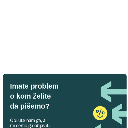
Imate problem
o kom želite
da pišemo?
Opišite nam ga, a
mi ćemo ga objaviti.