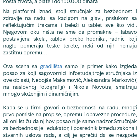
Na platformi iznad, stoji stručnjak za bezbednost i
zdravlje na radu, sa kacigom na glavi, prslukom sa
reflektujućim trakama i beleži u tablet sve što vidi.
Njegovom oku ništa ne sme da promakne – labavo
postavljena skela, kablovi preko hodnika, radnici koji
naglo pomeraju teške terete, neki od njih nemaju
zaštitnu opremu…
Ova scena sa
gradilišta
samo je primer kako izgleda
posao za koji sagovornici Infostuda,troje stručnjaka iz
ove oblasti, Nebojša Maksimović, Aleksandra Marković (
na naslovnoj fotografiji) i Nikola Novotni, smatraju
mnogo složenijim i dinamičnijim.
Kada se u firmi govori o bezbednosti na radu, mnogi
prvo pomisle na propise, opremu i obavezne procedure,
ali oni ističu da njihov posao nije samo nadzor.Stručnjak
za bezbednost je i edukator, i posrednik između zakona i
stvarnih uslova rada, a cilj je sprečiti da se nezgode