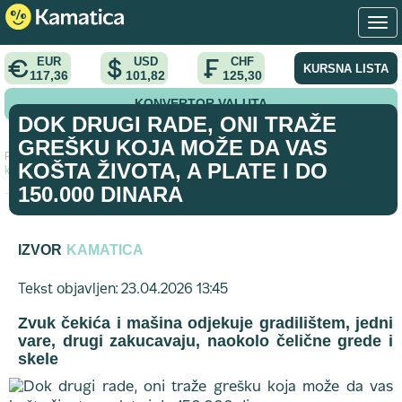
EUR
USD
CHF
KURSNA LISTA
117,36
101,82
125,30
KONVERTOR VALUTA
DOK DRUGI RADE, ONI TRAŽE
GREŠKU KOJA MOŽE DA VAS
Početna
>
vest
>
Dok drugi rade, oni traže grešku koja može da vas
KOŠTA ŽIVOTA, A PLATE I DO
košta života, a plate i do 150.000 dinara
150.000 DINARA
IZVOR
KAMATICA
Tekst objavljen: 23.04.2026 13:45
Zvuk čekića i mašina odjekuje gradilištem, jedni
vare, drugi zakucavaju, naokolo čelične grede i
skele