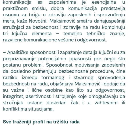
komunikacija sa zaposlenima je esencijalna u
praktičnom smislu, dobra komunikacija predstavlja
osnovu za brigu o zdravlju zaposlenih i sprovođenju
mera, kaže Novotni. Maksimović smatra danajuspešniji
stručnjaci za bezbednost i zdravlje na radu kombinuju
tri ključna elementa – temeljno tehničko znanje,
razvijene komunikacione veštine i odgovornost.
– Analitičke sposobnosti i zapažanje detalja ključni su za
prepoznavanje potencijalnih opasnosti pre nego što
postanu problemi. Sposobnost motivisanja zaposlenih
da dosledno primenjuju bezbednosne procedure, čine
razliku između formalnog i stvarnog sprovođenja
bezbednosti na radu, objašnjava Maksimović i dodaje da
su važne i lične osobine kao što su odgovornost,
integritet, asertivnost i strpljenje koje omogućavaju da
stručnjak ostane dosledan čak i u zahtevnim ili
konfliktima situacijama.
Sve traženiji profil na tržištu rada