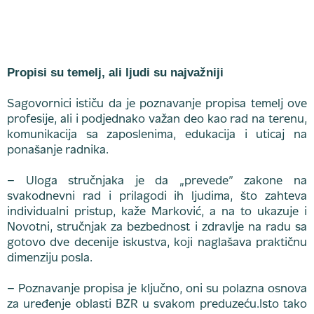
Propisi su temelj, ali ljudi su najvažniji
Sagovornici ističu da je poznavanje propisa temelj ove
profesije, ali i podjednako važan deo kao rad na terenu,
komunikacija sa zaposlenima, edukacija i uticaj na
ponašanje radnika.
– Uloga stručnjaka je da „prevede” zakone na
svakodnevni rad i prilagodi ih ljudima, što zahteva
individualni pristup, kaže Marković, a na to ukazuje i
Novotni, stručnjak za bezbednost i zdravlje na radu sa
gotovo dve decenije iskustva, koji naglašava praktičnu
dimenziju posla.
– Poznavanje propisa je ključno, oni su polazna osnova
za uređenje oblasti BZR u svakom preduzeću.Isto tako