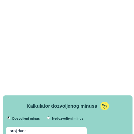
Kalkulator dozvoljenog minusa
Dozvoljeni minus
Nedozvoljeni minus