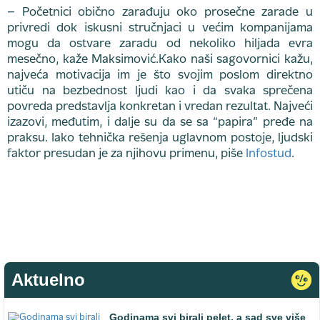
– Početnici obično zarađuju oko prosečne zarade u
privredi dok iskusni stručnjaci u većim kompanijama
mogu da ostvare zaradu od nekoliko hiljada evra
mesečno, kaže Maksimović.Kako naši sagovornici kažu,
najveća motivacija im je što svojim poslom direktno
utiču na bezbednost ljudi kao i da svaka sprečena
povreda predstavlja konkretan i vredan rezultat. Najveći
izazovi, međutim, i dalje su da se sa “papira” pređe na
praksu. Iako tehnička rešenja uglavnom postoje, ljudski
faktor presudan je za njihovu primenu, piše
Infostud
.
Aktuelno
Godinama svi birali pelet, a sad sve više