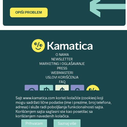
OPIŠI PROBLEM
O NAMA
NEWSLETTER
MARKETING I OGLAŠAVANJE
PRESS
WEBMASTERI
USLOVI KORIŠĆENJA
FAQ
Sajt www.kamatica.com koristi kolačiće (cookies) koji
mogu sadržati lične podatke (ime i prezime, broj telefona,
adresa) i služe radi poboljšanja funkcionalnosti sajta.
© Copyright 2007-2026. Website developed & owned by
Dubes doo
. Sva prava
Korišćenjem sajta saglasni ste kao posetilac sa
zadržana
korišćenjem navedenih kolačica.
Prihvatam
Saznaj više