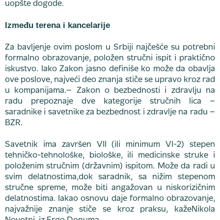
uopšte dogode.
Između terena i kancelarije
Za bavljenje ovim poslom u Srbiji najčešće su potrebni
formalno obrazovanje, položen stručni ispit i praktično
iskustvo. Iako Zakon jasno definiše ko može da obavlja
ove poslove, najveći deo znanja stiče se upravo kroz rad
u kompanijama.– Zakon o bezbednosti i zdravlju na
radu prepoznaje dve kategorije stručnih lica –
saradnike i savetnike za bezbednost i zdravlje na radu –
BZR.
Savetnik ima završen VII (ili minimum VI-2) stepen
tehničko-tehnološke, biološke, ili medicinske struke i
položenim stručnim (državnim) ispitom. Može da radi u
svim delatnostima,dok saradnik, sa nižim stepenom
stručne spreme, može biti angažovan u niskorizičnim
delatnostima. Iakao osnovu daje formalno obrazovanje,
najvažnije znanje stiče se kroz praksu, kažeNikola