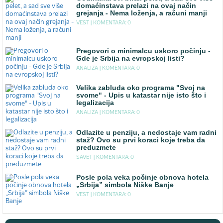
domaćinstava prelazi na ovaj način
grejanja - Nema loženja, a računi manji
VEST |
KOMENTARA: 0
Pregovori o minimalcu uskoro počinju -
Gde je Srbija na evropskoj listi?
ANALIZA |
KOMENTARA: 0
Velika zabluda oko programa "Svoj na
svome" - Upis u katastar nije isto što i
legalizacija
ANALIZA |
KOMENTARA: 0
Odlazite u penziju, a nedostaje vam radni
staž? Ovo su prvi koraci koje treba da
preduzmete
SAVET |
KOMENTARA: 0
Posle pola veka počinje obnova hotela
„Srbija” simbola Niške Banje
VEST |
KOMENTARA: 0