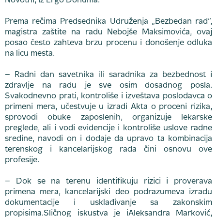
Novotni, iz Ergo Donuma.
Prema rečima Predsednika Udruženja „Bezbedan rad”,
magistra zaštite na radu Nebojše Maksimovića, ovaj
posao često zahteva brzu procenu i donošenje odluka
na licu mesta.
– Radni dan savetnika ili saradnika za bezbednost i
zdravlje na radu je sve osim dosadnog posla.
Svakodnevno prati, kontroliše i izveštava poslodavca o
primeni mera, učestvuje u izradi Akta o proceni rizika,
sprovodi obuke zaposlenih, organizuje lekarske
preglede, ali i vodi evidencije i kontroliše uslove radne
sredine, navodi on i dodaje da upravo ta kombinacija
terenskog i kancelarijskog rada čini osnovu ove
profesije.
– Dok se na terenu identifikuju rizici i proverava
primena mera, kancelarijski deo podrazumeva izradu
dokumentacije i usklađivanje sa zakonskim
propisima.Sličnog iskustva je iAleksandra Marković,