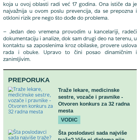
koja u ovoj oblasti radi već 17 godina. Ona ističe da je
najvažnija u ovom poslu prevencija, da se prepozna i
otkloni rizik pre nego što dođe do problema.
– Jedan deo vremena provodim u kancelariji, radeći
dokumentaciju i analize, dok sam drugi deo na terenu, u
kontaktu sa zaposlenima kroz obilaske, provere uslova
rada i obuke. Upravo to čini posao dinamičnim i
zanimljivim.
PREPORUKA
Traže lekare, medicinske
sestre, vozače i pravnike -
Otvoren konkurs za 32 radna
mesta
VODIC
Šta poslodavci sada najviše
traže? Više ni diploma nije