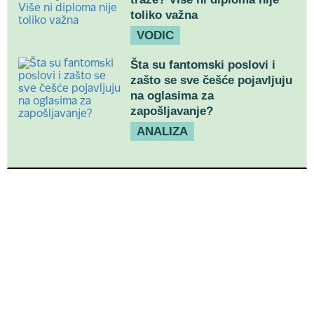
toliko važna
VODIC
Šta su fantomski poslovi i
zašto se sve češće pojavljuju
na oglasima za
zapošljavanje?
ANALIZA