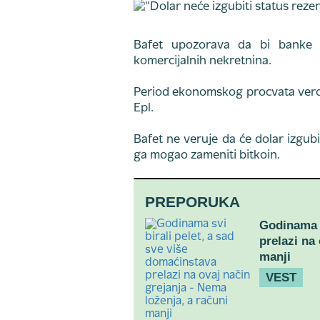
Bafet upozorava da bi banke i 
komercijalnih nekretnina.
Period ekonomskog procvata verovat
Epl.
Bafet ne veruje da će dolar izgubi
ga mogao zameniti bitkoin.
PREPORUKA
Godinama s
prelazi na
manji
VEST