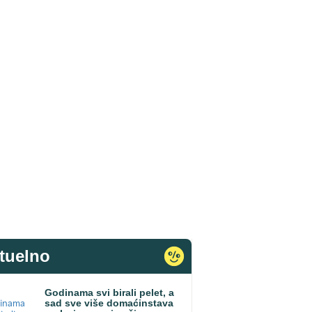
tuelno
Godinama svi birali pelet, a
sad sve više domaćinstava