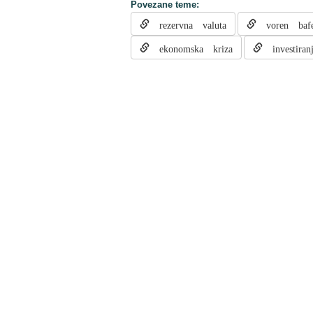
Povezane teme:
rezervna valuta
voren bafe
ekonomska kriza
investiran