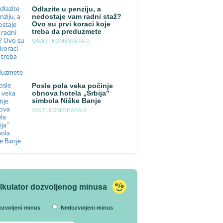
Odlazite u penziju, a
nedostaje vam radni staž?
Ovo su prvi koraci koje
treba da preduzmete
SAVET |
KOMENTARA: 0
Posle pola veka počinje
obnova hotela „Srbija”
simbola Niške Banje
VEST |
KOMENTARA: 0
lkulator dozvoljenog minusa
ozvoljeni minus
Nedozvoljeni minus