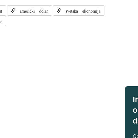
t
američki dolar
svetska ekonomija
je
I
o
d
Op