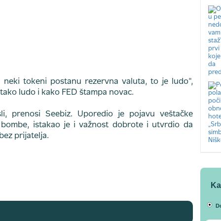
 neki tokeni postanu rezervna valuta, to je ludo",
to tako ludo i kako FED štampa novac.
li, prenosi Seebiz. Uporedio je pojavu veštačke
 bombe, istakao je i važnost dobrote i utvrdio da
ez prijatelja.
Ka
D