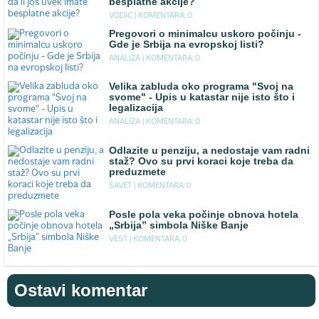
besplatne akcije?
VODIC |
KOMENTARA: 0
Pregovori o minimalcu uskoro počinju -
Gde je Srbija na evropskoj listi?
ANALIZA |
KOMENTARA: 0
Velika zabluda oko programa "Svoj na
svome" - Upis u katastar nije isto što i
legalizacija
ANALIZA |
KOMENTARA: 0
Odlazite u penziju, a nedostaje vam radni
staž? Ovo su prvi koraci koje treba da
preduzmete
SAVET |
KOMENTARA: 0
Posle pola veka počinje obnova hotela
„Srbija” simbola Niške Banje
VEST |
KOMENTARA: 0
Ostavi komentar