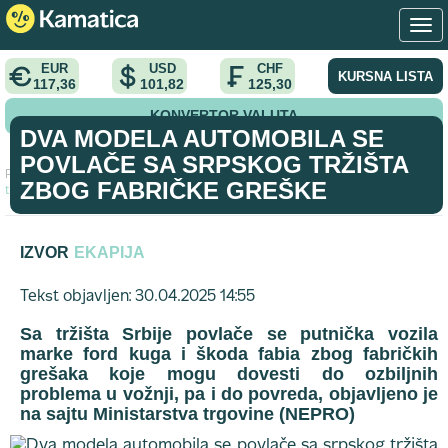
EUR
USD
CHF
KURSNA LISTA
117,36
101,82
125,30
KONVERTOR VALUTA
DVA MODELA AUTOMOBILA SE
POVLAČE SA SRPSKOG TRŽIŠTA
Početna
>
vest
>
Dva modela automobila se povlače sa srpskog
ZBOG FABRIČKE GREŠKE
tržišta zbog fabričke greške
IZVOR
EKAPIJA
Tekst objavljen: 30.04.2025 14:55
Sa tržišta Srbije povlače se putnička vozila
marke ford kuga i škoda fabia zbog fabričkih
grešaka koje mogu dovesti do ozbiljnih
problema u vožnji, pa i do povreda, objavljeno je
na sajtu Ministarstva trgovine (NEPRO)