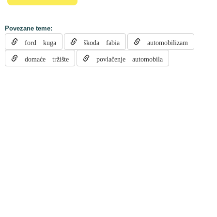
Povezane teme:
ford kuga
škoda fabia
automobilizam
domaće tržište
povlačenje automobila