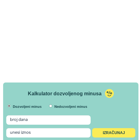
Kalkulator dozvoljenog minusa
Dozvoljeni minus
Nedozvoljeni minus