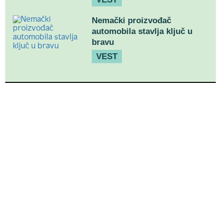
Nemački proizvođač
automobila stavlja ključ u
bravu
VEST