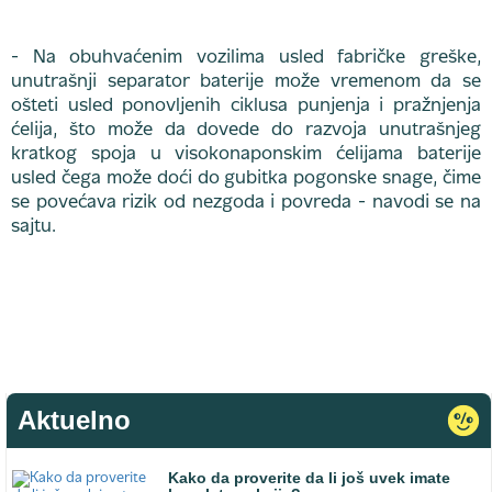
- Na obuhvaćenim vozilima usled fabričke greške,
unutrašnji separator baterije može vremenom da se
ošteti usled ponovljenih ciklusa punjenja i pražnjenja
ćelija, što može da dovede do razvoja unutrašnjeg
kratkog spoja u visokonaponskim ćelijama baterije
usled čega može doći do gubitka pogonske snage, čime
se povećava rizik od nezgoda i povreda - navodi se na
sajtu.
Aktuelno
Kako da proverite da li još uvek imate