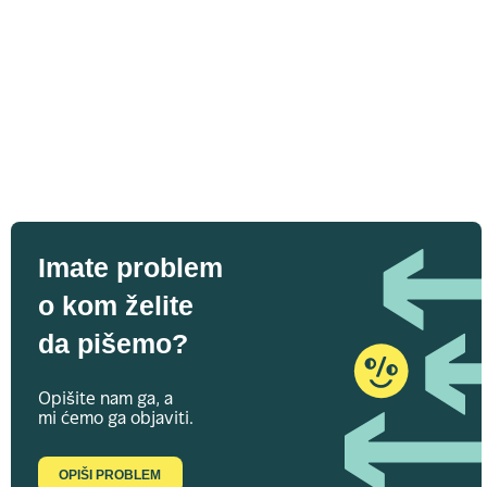
Imate problem
o kom želite
da pišemo?
Opišite nam ga, a
mi ćemo ga objaviti.
OPIŠI PROBLEM