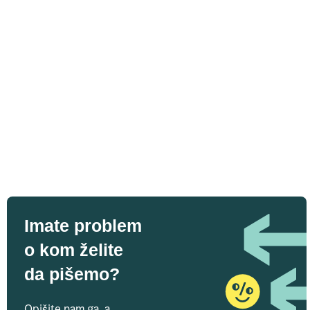
Imate problem
o kom želite
da pišemo?