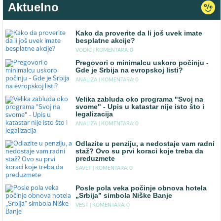
Aktuelno
Kako da proverite da li još uvek imate
besplatne akcije?
VODIC |
KOMENTARA: 0
Pregovori o minimalcu uskoro počinju -
Gde je Srbija na evropskoj listi?
ANALIZA |
KOMENTARA: 0
Velika zabluda oko programa "Svoj na
svome" - Upis u katastar nije isto što i
legalizacija
ANALIZA |
KOMENTARA: 0
Odlazite u penziju, a nedostaje vam radni
staž? Ovo su prvi koraci koje treba da
preduzmete
SAVET |
KOMENTARA: 0
Posle pola veka počinje obnova hotela
„Srbija” simbola Niške Banje
VEST |
KOMENTARA: 0