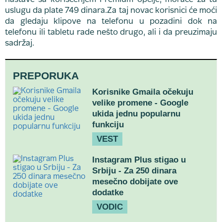
nastave sa korišćenjem Premium opcije, moraće za tu
uslugu da plate 749 dinara.Za taj novac korisnici će moći
da gledaju klipove na telefonu u pozadini dok na
telefonu ili tabletu rade nešto drugo, ali i da preuzimaju
sadržaj.
PREPORUKA
Korisnike Gmaila očekuju
velike promene - Google
ukida jednu popularnu
funkciju
VEST
Instagram Plus stigao u
Srbiju - Za 250 dinara
mesečno dobijate ove
dodatke
VODIC