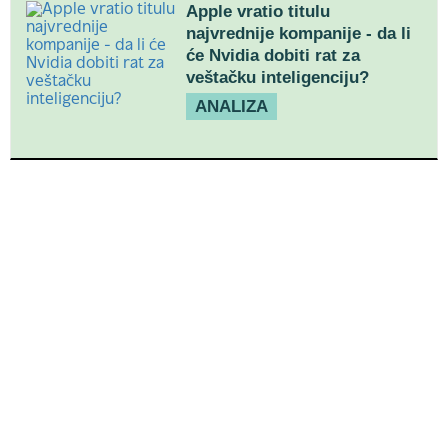
Apple vratio titulu
najvrednije kompanije - da li
će Nvidia dobiti rat za
veštačku inteligenciju?
ANALIZA