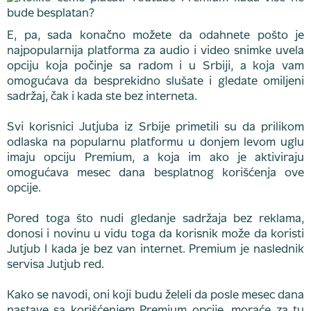
E, pa, sada konačno možete da odahnete pošto je
najpopularnija platforma za audio i video snimke uvela
opciju koja počinje sa radom i u Srbiji, a koja vam
omogućava da besprekidno slušate i gledate omiljeni
sadržaj, čak i kada ste bez interneta.
Svi korisnici Jutjuba iz Srbije primetili su da prilikom
odlaska na popularnu platformu u donjem levom uglu
imaju opciju Premium, a koja im ako je aktiviraju
omogućava mesec dana besplatnog korišćenja ove
opcije.
Pored toga što nudi gledanje sadržaja bez reklama,
donosi i novinu u vidu toga da korisnik može da koristi
Jutjub I kada je bez van internet. Premium je naslednik
servisa Jutjub red.
Kako se navodi, oni koji budu želeli da posle mesec dana