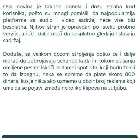
Ova novina je takođe donela i dozu straha kod
korisnika, pošto su mnogi pomislili da najpopularnija
platforma za audio I video sadržaj neće vise biti
besplatna. Njihov strah je opravdan po isteku probne
verzije, ali će I dalje moći da besplatno gledaju I slušaju
sadržaj.
Doduše, sa velikom dozom strpljenja pošto će I dalje
morati da odbrojavaju sekunde kada im tokom slušanja
omiljene pesme iskoči reklamni spot. Oni koji budu želeli
to da izbegnu, neka se spreme da plate skoro 800
dinara, što je ništa ako uzmemo u obzir broj reklama koji
ume da se pojavi između nekoliko klipova na Jutjubu.