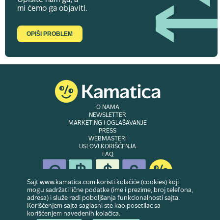
Opišite nam ga, a
mi ćemo ga objaviti.
OPIŠI PROBLEM
O NAMA
NEWSLETTER
MARKETING I OGLAŠAVANJE
PRESS
WEBMASTERI
USLOVI KORIŠĆENJA
FAQ
Sajt www.kamatica.com koristi kolačiće (cookies) koji
mogu sadržati lične podatke (ime i prezime, broj telefona,
adresa) i služe radi poboljšanja funkcionalnosti sajta.
© Copyright 2007-2026. Website developed & owned by
Dubes doo
. Sva prava
Korišćenjem sajta saglasni ste kao posetilac sa
zadržana
korišćenjem navedenih kolačica.