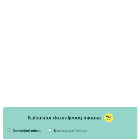
Kalkulator dozvoljenog minusa
Dozvoljeni minus
Nedozvoljeni minus