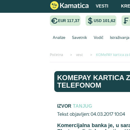
VESTI
KRE
117,37
101,62
EUR
USD
Analize
Savetnik
Vodič
Istraživanja
Početna
>
vest
>
KOMePAY kartica za 
KOMEPAY KARTICA 
TELEFONOM
IZVOR
TANJUG
Tekst objavljen: 04.03.2017 10:04
Komercijalna banka je, u sar