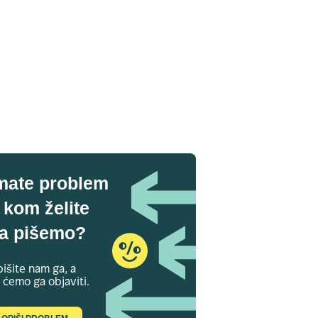
mate problem
 kom želite
a pišemo?
išite nam ga, a
 ćemo ga objaviti.