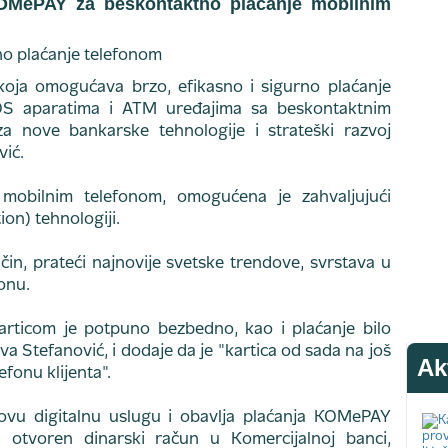
 KOMePAY za beskontaktno plaćanje mobilnim
oja omogućava brzo, efikasno i sigurno plaćanje
OS aparatima i ATM uređajima sa beskontaktnim
 za nove bankarske tehnologije i strateški razvoj
vić.
mobilnim telefonom, omogućena je zahvaljujući
on) tehnologiji.
in, prateći najnovije svetske trendove, svrstava u
onu.
rticom je potpuno bezbedno, kao i plaćanje bilo
 Stefanović, i dodaje da je "kartica od sada na još
Ak
fonu klijenta".
novu digitalnu uslugu i obavlja plaćanja KOMePAY
otvoren dinarski račun u Komercijalnoj banci,