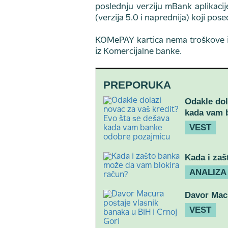
poslednju verziju mBank aplikaci
(verzija 5.0 i naprednija) koji po
KOMePAY kartica nema troškove izd
iz Komercijalne banke.
PREPORUKA
Odakle dol
kada vam 
VEST
Kada i zaš
ANALIZA
Davor Macu
VEST