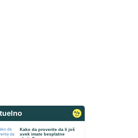
tuelno
Kako da proverite da li još
uvek imate besplatne