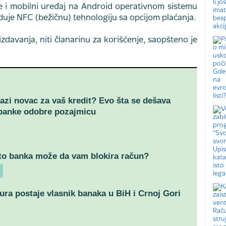
je i mobilni uređaj na Android operativnom sistemu
seduje NFC (bežičnu) tehnologiju sa opcijom plaćanja.
avanja, niti članarinu za korišćenje, saopšteno je
azi novac za vaš kredit? Evo šta se dešava
banke odobre pozajmicu
to banka može da vam blokira račun?
ra postaje vlasnik banaka u BiH i Crnoj Gori