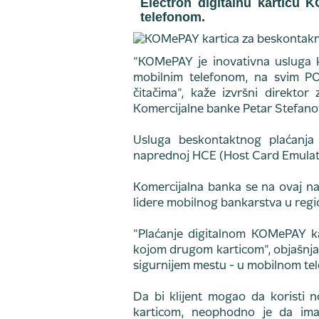
Electron digitalnu karticu
telefonom.
"KOMePAY je inovativna usluga k
mobilnim telefonom, na svim P
čitačima", kaže izvršni direktor
Komercijalne banke Petar Stefano
Usluga beskontaktnog plaćanja 
naprednoj HCE (Host Card Emulati
Komercijalna banka se na ovaj nač
lidere mobilnog bankarstva u regi
"Plaćanje digitalnom KOMePAY ka
kojom drugom karticom", objašnjava
sigurnijem mestu - u mobilnom tele
Da bi klijent mogao da koristi 
karticom, neophodno je da ima 