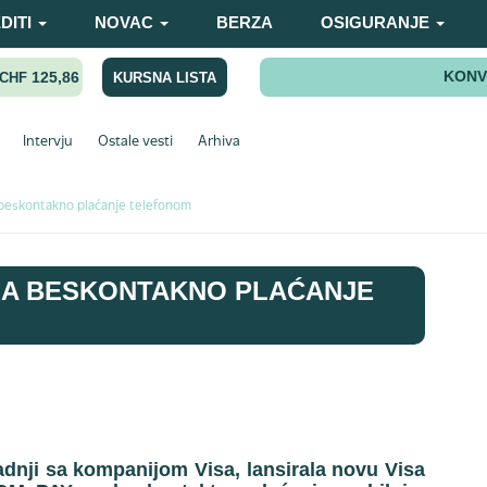
DITI
NOVAC
BERZA
OSIGURANJE
KONV
125,86
KURSNA LISTA
CHF
Intervju
Ostale vesti
Arhiva
beskontakno plaćanje telefonom
ZA BESKONTAKNO PLAĆANJE
adnji sa kompanijom Visa, lansirala novu Visa