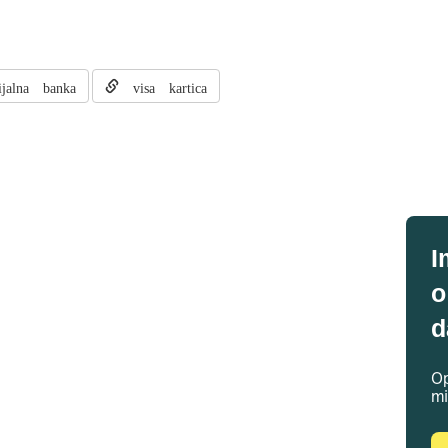
alna banka
visa kartica
I
o
d
Op
mi