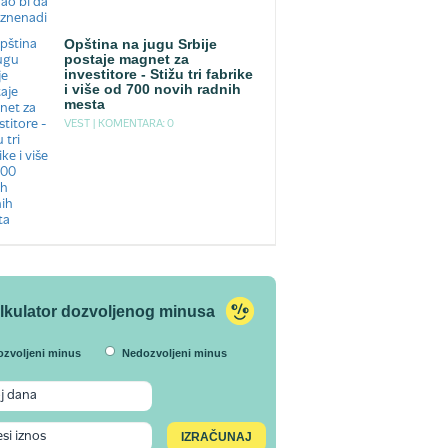
Opština na jugu Srbije
postaje magnet za
investitore - Stižu tri fabrike
i više od 700 novih radnih
mesta
VEST |
KOMENTARA: 0
lkulator dozvoljenog minusa
ozvoljeni minus
Nedozvoljeni minus