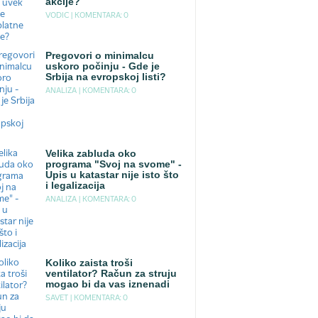
akcije?
VODIC |
KOMENTARA: 0
Pregovori o minimalcu
uskoro počinju - Gde je
Srbija na evropskoj listi?
ANALIZA |
KOMENTARA: 0
Velika zabluda oko
programa "Svoj na svome" -
Upis u katastar nije isto što
i legalizacija
ANALIZA |
KOMENTARA: 0
Koliko zaista troši
ventilator? Račun za struju
mogao bi da vas iznenadi
SAVET |
KOMENTARA: 0