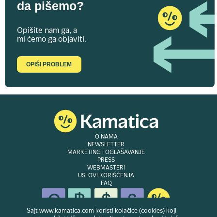
da pišemo?
Opišite nam ga, a
mi ćemo ga objaviti.
OPIŠI PROBLEM
O NAMA
NEWSLETTER
MARKETING I OGLAŠAVANJE
PRESS
WEBMASTERI
USLOVI KORIŠĆENJA
FAQ
Sajt www.kamatica.com koristi kolačiće (cookies) koji