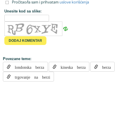
Pročitao/la sam i prihvatam
uslove korišćenja
Unesite kod sa slike:
Povezane teme:
londonska berza
kineska berza
berza
trgovanje na berzi