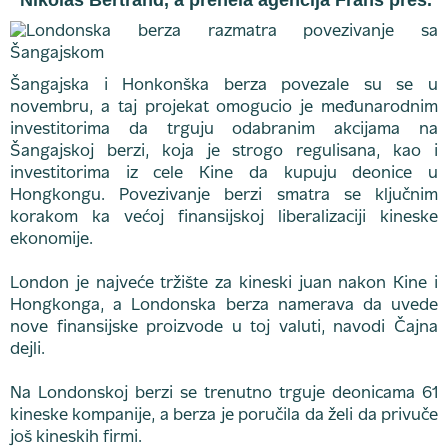
Nikolas Bertrand, a prenela agencija Frans pres.
Šangajska i Honkonška berza povezale su se u
novembru, a taj projekat omogucio je međunarodnim
investitorima da trguju odabranim akcijama na
Šangajskoj berzi, koja je strogo regulisana, kao i
investitorima iz cele Kine da kupuju deonice u
Hongkongu. Povezivanje berzi smatra se ključnim
korakom ka većoj finansijskoj liberalizaciji kineske
ekonomije.
London je najveće tržište za kineski juan nakon Kine i
Hongkonga, a Londonska berza namerava da uvede
nove finansijske proizvode u toj valuti, navodi Čajna
dejli.
Na Londonskoj berzi se trenutno trguje deonicama 61
kineske kompanije, a berza je poručila da želi da privuče
još kineskih firmi.