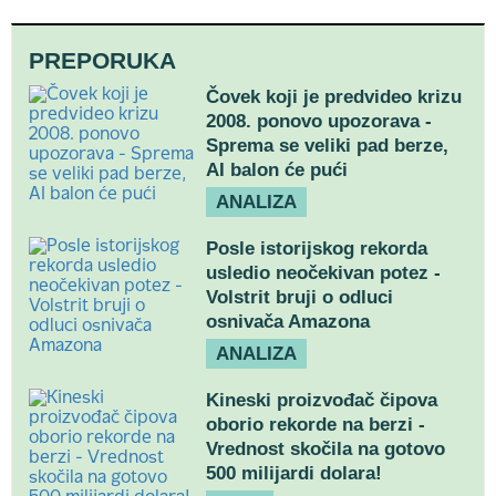
PREPORUKA
Čovek koji je predvideo krizu
2008. ponovo upozorava -
Sprema se veliki pad berze,
AI balon će pući
ANALIZA
Posle istorijskog rekorda
usledio neočekivan potez -
Volstrit bruji o odluci
osnivača Amazona
ANALIZA
Kineski proizvođač čipova
oborio rekorde na berzi -
Vrednost skočila na gotovo
500 milijardi dolara!