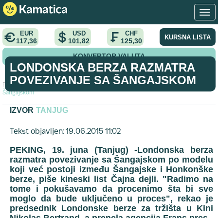
EUR
USD
CHF
KURSNA LISTA
117,36
101,82
125,30
KONVERTOR VALUTA
LONDONSKA BERZA RAZMATRA
POVEZIVANJE SA ŠANGAJSKOM
Početna
>
vest
>
Londonska berza razmatra povezivanje sa
Šangajskom
IZVOR
TANJUG
Tekst objavljen: 19.06.2015 11:02
PEKING, 19. juna (Tanjug) -Londonska berza
razmatra povezivanje sa Šangajskom po modelu
koji već postoji između Šangajske i Honkonške
berze, piše kineski list Čajna dejli. "Radimo na
tome i pokušavamo da procenimo šta bi sve
moglo da bude uključeno u proces", rekao je
predsednik Londonske berze za tržišta u Kini