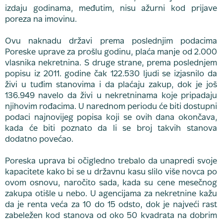
izdaju godinama, međutim, nisu ažurni kod prijave
poreza na imovinu.
Ovu naknadu državi prema poslednjim podacima
Poreske uprave za prošlu godinu, plaća manje od 2.000
vlasnika nekretnina. S druge strane, prema poslednjem
popisu iz 2011. godine čak 122.530 ljudi se izjasnilo da
živi u tuđim stanovima i da plaćaju zakup, dok je još
136.949 navelo da živi u nekretninama koje pripadaju
njihovim rođacima. U narednom periodu će biti dostupni
podaci najnovijeg popisa koji se ovih dana okončava,
kada će biti poznato da li se broj takvih stanova
dodatno povećao.
Poreska uprava bi očigledno trebalo da unapredi svoje
kapacitete kako bi se u državnu kasu slilo više novca po
ovom osnovu, naročito sada, kada su cene mesečnog
zakupa otišle u nebo. U agencijama za nekretnine kažu
da je renta veća za 10 do 15 odsto, dok je najveći rast
zabeležen kod stanova od oko 50 kvadrata na dobrim