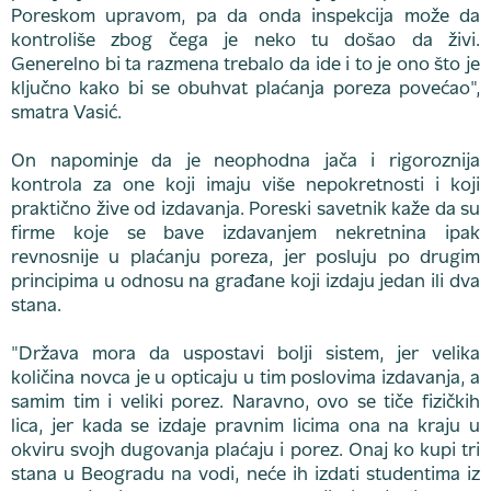
Poreskom upravom, pa da onda inspekcija može da
kontroliše zbog čega je neko tu došao da živi.
Generelno bi ta razmena trebalo da ide i to je ono što je
ključno kako bi se obuhvat plaćanja poreza povećao",
smatra Vasić.
On napominje da je neophodna jača i rigoroznija
kontrola za one koji imaju više nepokretnosti i koji
praktično žive od izdavanja. Poreski savetnik kaže da su
firme koje se bave izdavanjem nekretnina ipak
revnosnije u plaćanju poreza, jer posluju po drugim
principima u odnosu na građane koji izdaju jedan ili dva
stana.
"Država mora da uspostavi bolji sistem, jer velika
količina novca je u opticaju u tim poslovima izdavanja, a
samim tim i veliki porez. Naravno, ovo se tiče fizičkih
lica, jer kada se izdaje pravnim licima ona na kraju u
okviru svojh dugovanja plaćaju i porez. Onaj ko kupi tri
stana u Beogradu na vodi, neće ih izdati studentima iz