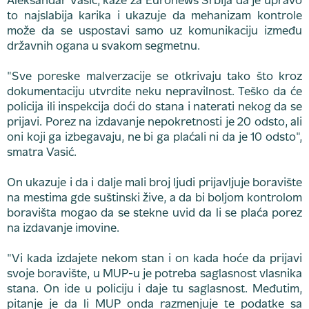
Aleksandar Vasić, kaže za Euronews Srbija da je upravo
to najslabija karika i ukazuje da mehanizam kontrole
može da se uspostavi samo uz komunikaciju između
državnih ogana u svakom segmetnu.
"Sve poreske malverzacije se otkrivaju tako što kroz
dokumentaciju utvrdite neku nepravilnost. Teško da će
policija ili inspekcija doći do stana i naterati nekog da se
prijavi. Porez na izdavanje nepokretnosti je 20 odsto, ali
oni koji ga izbegavaju, ne bi ga plaćali ni da je 10 odsto",
smatra Vasić.
On ukazuje i da i dalje mali broj ljudi prijavljuje boravište
na mestima gde suštinski žive, a da bi boljom kontrolom
boravišta mogao da se stekne uvid da li se plaća porez
na izdavanje imovine.
"Vi kada izdajete nekom stan i on kada hoće da prijavi
svoje boravište, u MUP-u je potreba saglasnost vlasnika
stana. On ide u policiju i daje tu saglasnost. Međutim,
pitanje je da li MUP onda razmenjuje te podatke sa