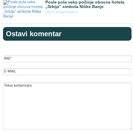
Posle pola veka počinje obnova hotela
„Srbija” simbola Niške Banje
VEST |
KOMENTARA: 0
Ostavi komentar