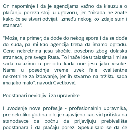
On napominje i da je agencijama važno da klauzula o
plaćanju poreza stoji u ugovoru, jer "nikada ne znate
kako će se stvari odvijati između nekog ko izdaje stan i
stanara".
"Može, na primer, da dođe do nekog spora i da se dođe
do suda, pa mi kao agencija treba da imamo ogradu.
Cene nekretnina jesu skočile, posebno zbog dolaska
stranaca, pre svega Rusa. To inače ide u talasima i mi se
sada nalazimo u periodu kada one jesu jako visoke.
Nama u posednje vreme uvek fale kvalitentne
nekretnine za izdavanje, jer ih stvarno na tržištu sada
ima jako malo", navodi Cvetković.
Podstanari nevidljivi i za upravnike
I uvođenje nove profesije - profesionalnih upravnika,
pre nekoliko godina bilo je najavljeno kao vid pritiska na
stanodavce da počnu da prijavljuju prebivalište
podstanara i da plaćaju porez. Spekulisalo se da će