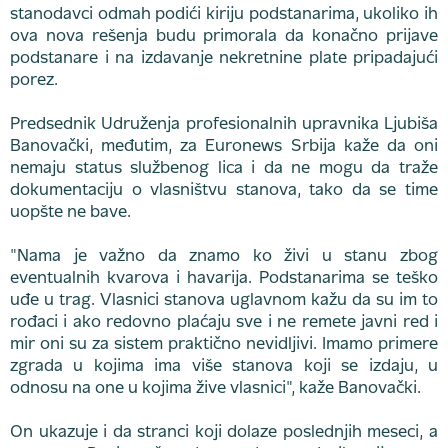
stanodavci odmah podići kiriju podstanarima, ukoliko ih
ova nova rešenja budu primorala da konačno prijave
podstanare i na izdavanje nekretnine plate pripadajući
porez.
Predsednik Udruženja profesionalnih upravnika Ljubiša
Banovački, međutim, za Euronews Srbija kaže da oni
nemaju status službenog lica i da ne mogu da traže
dokumentaciju o vlasništvu stanova, tako da se time
uopšte ne bave.
"Nama je važno da znamo ko živi u stanu zbog
eventualnih kvarova i havarija. Podstanarima se teško
uđe u trag. Vlasnici stanova uglavnom kažu da su im to
rođaci i ako redovno plaćaju sve i ne remete javni red i
mir oni su za sistem praktično nevidljivi. Imamo primere
zgrada u kojima ima više stanova koji se izdaju, u
odnosu na one u kojima žive vlasnici", kaže Banovački.
On ukazuje i da stranci koji dolaze poslednjih meseci, a