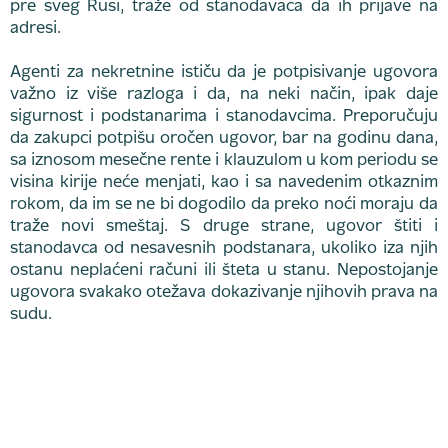
pre sveg Rusi, traže od stanodavaca da ih prijave na
adresi.
Agenti za nekretnine ističu da je potpisivanje ugovora
važno iz više razloga i da, na neki način, ipak daje
sigurnost i podstanarima i stanodavcima. Preporučuju
da zakupci potpišu oročen ugovor, bar na godinu dana,
sa iznosom mesečne rente i klauzulom u kom periodu se
visina kirije neće menjati, kao i sa navedenim otkaznim
rokom, da im se ne bi dogodilo da preko noći moraju da
traže novi smeštaj. S druge strane, ugovor štiti i
stanodavca od nesavesnih podstanara, ukoliko iza njih
ostanu neplaćeni računi ili šteta u stanu. Nepostojanje
ugovora svakako otežava dokazivanje njihovih prava na
sudu.