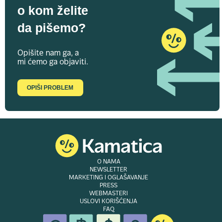
o kom želite
da pišemo?
Opišite nam ga, a
mi ćemo ga objaviti.
OPIŠI PROBLEM
O NAMA
NEWSLETTER
MARKETING I OGLAŠAVANJE
PRESS
WEBMASTERI
USLOVI KORIŠĆENJA
FAQ