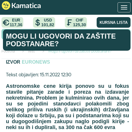
EUR
USD
CHF
KURSNA LISTA
117,36
101,82
125,30
KONVERTOR VALUTA
MOGU LI UGOVORI DA ZAŠTITE
PODSTANARE?
Početna
>
vest
>
Mogu li ugovori da zaštite podstanare?
IZVOR
EURONEWS
Tekst objavljen: 15.11.2022 12:30
Astronomske cene kirija ponovo su u fokus
stavile pitanje zarade i poreza na izdavanje
nekretnina. Problem je kulminirao ovih dana, jer
su se pojedini stanodavci polakomili zbog
velikog priliva ruskih (i ukrajinskih) državljana
koji dolaze u Srbiju, pa su i podstanarima koji su
u dugogodišnjem zakupu naglo podigli kirije -
neki su ih i duplirali, sa 300 na čak 600 evra