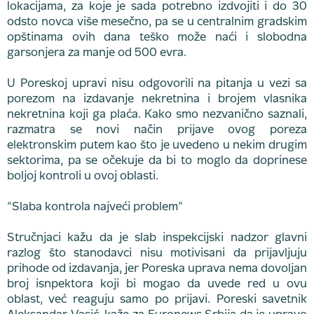
lokacijama, za koje je sada potrebno izdvojiti i do 30
odsto novca više mesečno, pa se u centralnim gradskim
opštinama ovih dana teško može naći i slobodna
garsonjera za manje od 500 evra.
U Poreskoj upravi nisu odgovorili na pitanja u vezi sa
porezom na izdavanje nekretnina i brojem vlasnika
nekretnina koji ga plaća. Kako smo nezvanično saznali,
razmatra se novi način prijave ovog poreza
elektronskim putem kao što je uvedeno u nekim drugim
sektorima, pa se očekuje da bi to moglo da doprinese
boljoj kontroli u ovoj oblasti.
"Slaba kontrola najveći problem"
Stručnjaci kažu da je slab inspekcijski nadzor glavni
razlog što stanodavci nisu motivisani da prijavljuju
prihode od izdavanja, jer Poreska uprava nema dovoljan
broj isnpektora koji bi mogao da uvede red u ovu
oblast, već reaguju samo po prijavi. Poreski savetnik