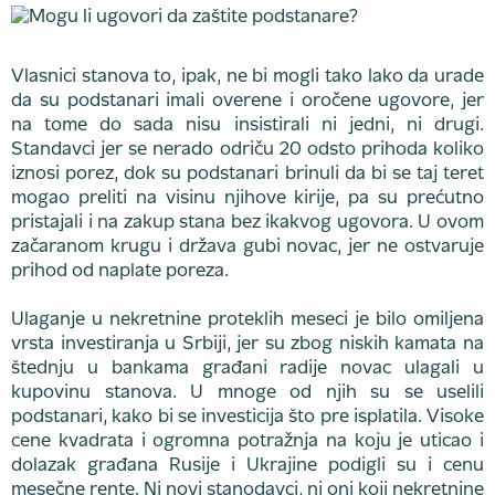
Vlasnici stanova to, ipak, ne bi mogli tako lako da urade
da su podstanari imali overene i oročene ugovore, jer
na tome do sada nisu insistirali ni jedni, ni drugi.
Standavci jer se nerado odriču 20 odsto prihoda koliko
iznosi porez, dok su podstanari brinuli da bi se taj teret
mogao preliti na visinu njihove kirije, pa su prećutno
pristajali i na zakup stana bez ikakvog ugovora. U ovom
začaranom krugu i država gubi novac, jer ne ostvaruje
prihod od naplate poreza.
Ulaganje u nekretnine proteklih meseci je bilo omiljena
vrsta investiranja u Srbiji, jer su zbog niskih kamata na
štednju u bankama građani radije novac ulagali u
kupovinu stanova. U mnoge od njih su se uselili
podstanari, kako bi se investicija što pre isplatila. Visoke
cene kvadrata i ogromna potražnja na koju je uticao i
dolazak građana Rusije i Ukrajine podigli su i cenu
mesečne rente. Ni novi stanodavci, ni oni koji nekretnine