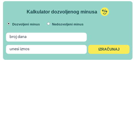
Kalkulator dozvoljenog minusa
Dozvoljeni minus
Nedozvoljeni minus