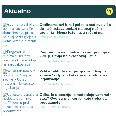
Aktuelno
Godinama svi birali pelet, a sad sve više
domaćinstava prelazi na ovaj način
grejanja - Nema loženja, a računi manji
VEST |
KOMENTARA: 0
Pregovori o minimalcu uskoro počinju -
Gde je Srbija na evropskoj listi?
ANALIZA |
KOMENTARA: 0
Velika zabluda oko programa "Svoj na
svome" - Upis u katastar nije isto što i
legalizacija
ANALIZA |
KOMENTARA: 0
Odlazite u penziju, a nedostaje vam radni
staž? Ovo su prvi koraci koje treba da
preduzmete
SAVET |
KOMENTARA: 0