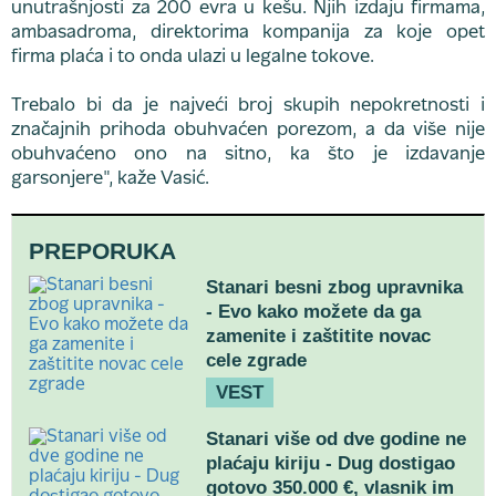
unutrašnjosti za 200 evra u kešu. Njih izdaju firmama,
ambasadroma, direktorima kompanija za koje opet
firma plaća i to onda ulazi u legalne tokove.
Trebalo bi da je najveći broj skupih nepokretnosti i
značajnih prihoda obuhvaćen porezom, a da više nije
obuhvaćeno ono na sitno, ka što je izdavanje
garsonjere", kaže Vasić.
PREPORUKA
Stanari besni zbog upravnika
- Evo kako možete da ga
zamenite i zaštitite novac
cele zgrade
VEST
Stanari više od dve godine ne
plaćaju kiriju - Dug dostigao
gotovo 350.000 €, vlasnik im