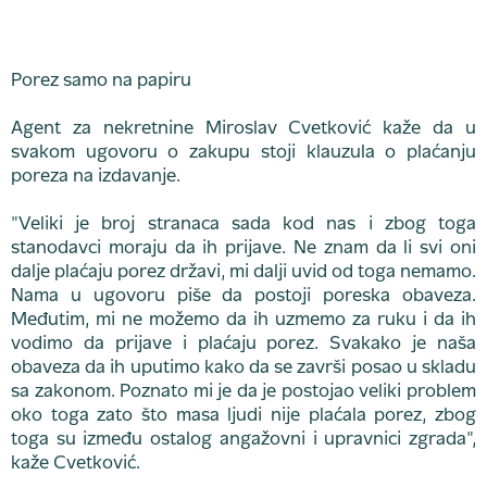
Porez samo na papiru
Agent za nekretnine Miroslav Cvetković kaže da u
svakom ugovoru o zakupu stoji klauzula o plaćanju
poreza na izdavanje.
"Veliki je broj stranaca sada kod nas i zbog toga
stanodavci moraju da ih prijave. Ne znam da li svi oni
dalje plaćaju porez državi, mi dalji uvid od toga nemamo.
Nama u ugovoru piše da postoji poreska obaveza.
Međutim, mi ne možemo da ih uzmemo za ruku i da ih
vodimo da prijave i plaćaju porez. Svakako je naša
obaveza da ih uputimo kako da se završi posao u skladu
sa zakonom. Poznato mi je da je postojao veliki problem
oko toga zato što masa ljudi nije plaćala porez, zbog
toga su između ostalog angažovni i upravnici zgrada",
kaže Cvetković.