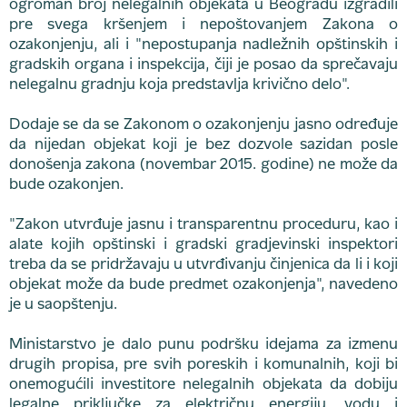
ogroman broj nelegalnih objekata u Beogradu izgradili
pre svega kršenjem i nepoštovanjem Zakona o
ozakonjenju, ali i "nepostupanja nadležnih opštinskih i
gradskih organa i inspekcija, čiji je posao da sprečavaju
nelegalnu gradnju koja predstavlja krivično delo".
Dodaje se da se Zakonom o ozakonjenju jasno određuje
da nijedan objekat koji je bez dozvole sazidan posle
donošenja zakona (novembar 2015. godine) ne može da
bude ozakonjen.
"Zakon utvrđuje jasnu i transparentnu proceduru, kao i
alate kojih opštinski i gradski gradjevinski inspektori
treba da se pridržavaju u utvrđivanju činjenica da li i koji
objekat može da bude predmet ozakonjenja", navedeno
je u saopštenju.
Ministarstvo je dalo punu podršku idejama za izmenu
drugih propisa, pre svih poreskih i komunalnih, koji bi
onemogućili investitore nelegalnih objekata da dobiju
legalne priključke za električnu energiju, vodu i