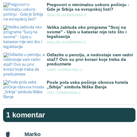
Pregovori o minimalcu uskoro počinju -
Gde je Srbija na evropskoj listi?
ANALIZA |
KOMENTARA: 0
Velika zabluda oko programa "Svoj na
svome" - Upis u katastar nije isto što i
legalizacija
ANALIZA |
KOMENTARA: 0
Odlazite u penziju, a nedostaje vam radni
staž? Ovo su prvi koraci koje treba da
preduzmete
SAVET |
KOMENTARA: 0
Posle pola veka počinje obnova hotela
„Srbija” simbola Niške Banje
VEST |
KOMENTARA: 0
1 komentar
Marko