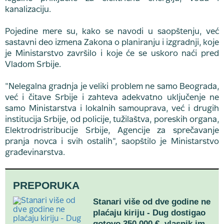
kanalizaciju.
Pojedine mere su, kako se navodi u saopštenju, već
sastavni deo izmena Zakona o planiranju i izgradnji, koje
je Ministarstvo završilo i koje će se uskoro naći pred
Vladom Srbije.
"Nelegalna gradnja je veliki problem ne samo Beograda,
već i čitave Srbije i zahteva adekvatno uključenje ne
samo Ministarstva i lokalnih samouprava, već i drugih
institucija Srbije, od policije, tužilaštva, poreskih organa,
Elektrodristribucije Srbije, Agencije za sprečavanje
pranja novca i svih ostalih", saopštilo je Ministarstvo
građevinarstva.
PREPORUKA
Stanari više od dve godine ne
plaćaju kiriju - Dug dostigao
gotovo 350.000 €, vlasnik im