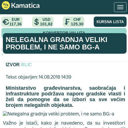
EUR
USD
CHF
KURSNA LISTA
117,36
101,82
125,30
KONVERTOR VALUTA
NELEGALNA GRADNJA VELIKI
PROBLEM, I NE SAMO BG-A
Početna
>
vest
>
Nelegalna gradnja veliki problem, i ne samo BG-
a
IZVOR
BLIC
Tekst objavljen: 14.08.2018 14:39
Ministarstvo građevinarstva, saobraćaja i
infrastrukture podržava napore gradske vlasti i
želi da pomogne da se izbori sa sve većim
brojem nelegalnih objekata.
Važno je istaći, kako je navedeno, da su investitori