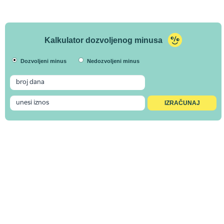
Kalkulator dozvoljenog minusa
Dozvoljeni minus
Nedozvoljeni minus