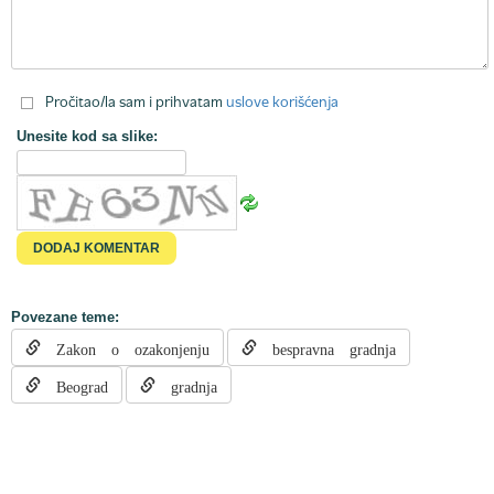
Pročitao/la sam i prihvatam
uslove korišćenja
Unesite kod sa slike:
Povezane teme:
Zakon o ozakonjenju
bespravna gradnja
Beograd
gradnja