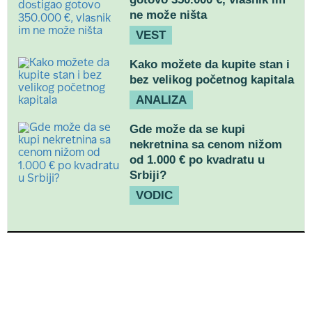
ne može ništa
VEST
Kako možete da kupite stan i
bez velikog početnog kapitala
ANALIZA
Gde može da se kupi
nekretnina sa cenom nižom
od 1.000 € po kvadratu u
Srbiji?
VODIC