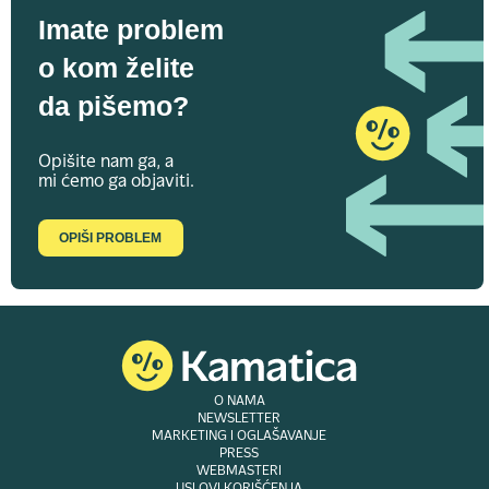
Imate problem
o kom želite
da pišemo?
Opišite nam ga, a
mi ćemo ga objaviti.
OPIŠI PROBLEM
O NAMA
NEWSLETTER
MARKETING I OGLAŠAVANJE
PRESS
WEBMASTERI