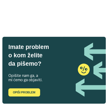
Imate problem
o kom želite
da pišemo?
Opišite nam ga, a
mi ćemo ga objaviti.
OPIŠI PROBLEM