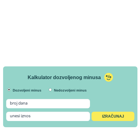
Kalkulator dozvoljenog minusa
Dozvoljeni minus
Nedozvoljeni minus