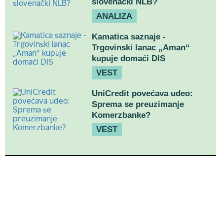
slovenački NLB?
ANALIZA
Kamatica saznaje -
Trgovinski lanac „Aman“
kupuje domaći DIS
VEST
UniCredit povećava udeo:
Sprema se preuzimanje
Komerzbanke?
VEST