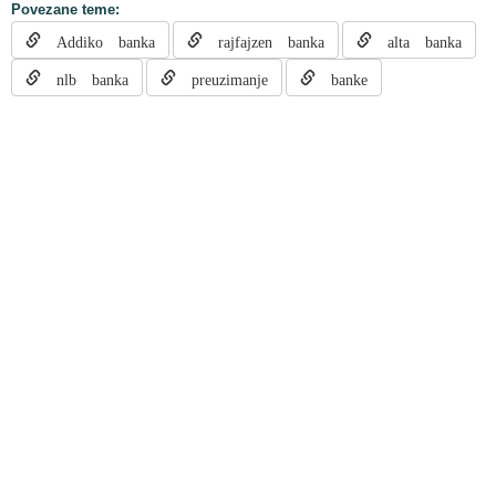
Povezane teme:
Addiko banka
rajfajzen banka
alta banka
nlb banka
preuzimanje
banke