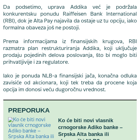
Da podsetimo, uprava Addika već je podržala
konkurentsku ponudu Raiffeisen Bank International
(RBI), dok je Alta Pay najavila da ostaje uz tu opciju, iako
formalna obaveza još ne postoji.
Prema informacijama iz finansijskih krugova, RBI
razmatra plan restrukturiranja Addika, koji uključuje
prodaju pojedinih delova poslovanja, što bi moglo biti
prihvatljivije i za regulatore.
Iako je ponuda NLB-a finansijski jača, konačna odluka
zavisiće od akcionara, koji tek treba da procene koja
opcija im donosi veću dugoročnu vrednost.
PREPORUKA
Ko će biti novi vlasnik
crnogorske Adiko banke –
Srpska Alta banka ili