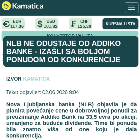
EUR
USD
CHF
KURSNA LISTA
117,36
101,82
125,30
KONVERTOR VALUTA
NLB NE ODUSTAJE OD ADDIKO
BANKE - IZAŠLI SA BOLJOM
Početna
>
vest
>
NLB ne odustaje od Addiko banke - Izašli sa boljom
PONUDOM OD KONKURENCIJE
ponudom od konkurencije
IZVOR
KAMATICA
Tekst objavljen: 02.06.2026 9:04
Nova Ljubljanska banka (NLB) objavila je da
planira povećanje cene u dobrovoljnoj ponudi za
preuzimanje Addiko Bank na 33,5 evra po akciji,
umanjeno za buduće dividende. Time bi ponuda
bila znatno viša od one koju je dala
konkurencija.