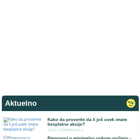
Aktuelno
Kako da proverite da li još uvek imate
besplatne akcije?
VODIC |
KOMENTARA: 0
Pregovori o minimalcu uskoro počinju -