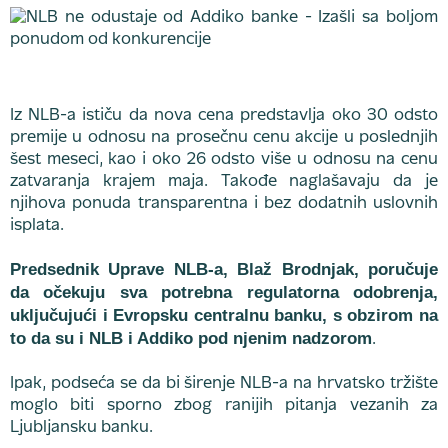
Iz NLB-a ističu da nova cena predstavlja oko 30 odsto
premije u odnosu na prosečnu cenu akcije u poslednjih
šest meseci, kao i oko 26 odsto više u odnosu na cenu
zatvaranja krajem maja. Takođe naglašavaju da je
njihova ponuda transparentna i bez dodatnih uslovnih
isplata.
Predsednik Uprave NLB-a, Blaž Brodnjak, poručuje
da očekuju sva potrebna regulatorna odobrenja,
uključujući i Evropsku centralnu banku, s obzirom na
to da su i NLB i Addiko pod njenim nadzorom
.
Ipak, podseća se da bi širenje NLB-a na hrvatsko tržište
moglo biti sporno zbog ranijih pitanja vezanih za
Ljubljansku banku.