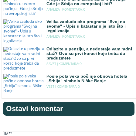
Gde je Srbija na evropskoj listi?
ANALIZA |
KOMENTARA: 0
Velika zabluda oko programa "Svoj na
svome" - Upis u katastar nije isto što i
legalizacija
ANALIZA |
KOMENTARA: 0
Odlazite u penziju, a nedostaje vam radni
staž? Ovo su prvi koraci koje treba da
preduzmete
SAVET |
KOMENTARA: 0
Posle pola veka počinje obnova hotela
„Srbija” simbola Niške Banje
VEST |
KOMENTARA: 0
Ostavi komentar