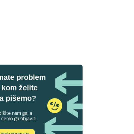
mate problem
 kom želite
a pišemo?
išite nam ga, a
 ćemo ga objaviti.