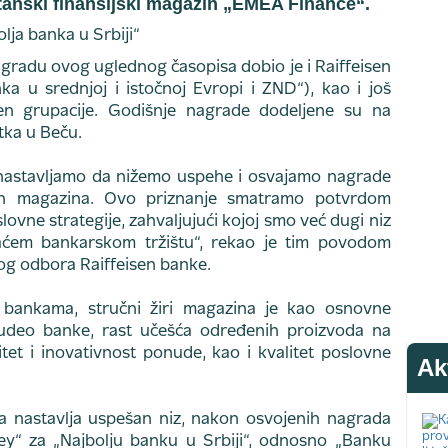
itanski finansijski magazin „EMEA Finance“.
agradu ovog uglednog časopisa dobio je i Raiffeisen
ka u srednjoj i istočnoj Evropi i ZND“), kao i još
en grupacije. Godišnje nagrade dodeljene su na
tka u Beču.
 nastavljamo da nižemo uspehe i osvajamo nagrade
jskih magazina. Ovo priznanje smatramo potvrdom
slovne strategije, zahvaljujući kojoj smo već dugi niz
ćem bankarskom tržištu“, rekao je tim povodom
og odbora Raiffeisen banke.
m bankama, stručni žiri magazina je kao osnovne
i udeo banke, rast učešća određenih proizvoda na
litet i inovativnost ponude, kao i kvalitet poslovne
Ak
 nastavlja uspešan niz, nakon osvojenih nagrada
y“ za „Najbolju banku u Srbiji“, odnosno „Banku