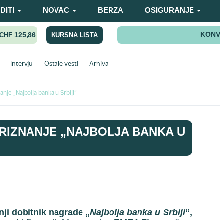
DITI
NOVAC
BERZA
OSIGURANJE
KONV
125,86
KURSNA LISTA
CHF
Intervju
Ostale vesti
Arhiva
anje „Najbolja banka u Srbiji“
PRIZNANJE „NAJBOLJA BANKA U
nji dobitnik nagrade „
Najbolja banka u Srbiji
“,