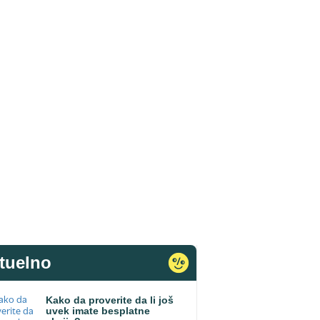
tuelno
Kako da proverite da li još
uvek imate besplatne