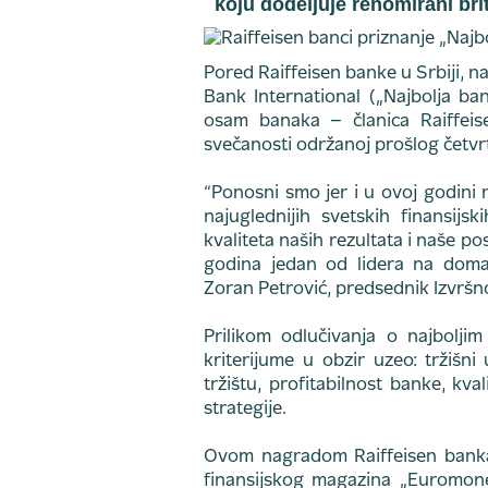
koju dodeljuje renomirani br
Pored Raiffeisen banke u Srbiji, n
Bank International („Najbolja ban
osam banaka – članica Raiffeis
svečanosti održanoj prošlog četvr
“Ponosni smo jer i u ovoj godini
najuglednijih svetskih finansi
kvaliteta naših rezultata i naše po
godina jedan od lidera na doma
Zoran Petrović, predsednik Izvršn
Prilikom odlučivanja o najbolji
kriterijume u obzir uzeo: tržišn
tržištu, profitabilnost banke, kva
strategije.
Ovom nagradom Raiffeisen banka
finansijskog magazina „Euromone