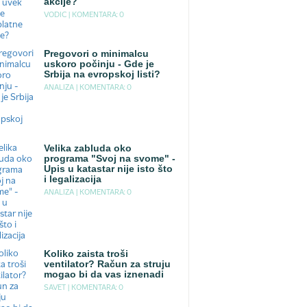
akcije?
VODIC |
KOMENTARA: 0
Pregovori o minimalcu
uskoro počinju - Gde je
Srbija na evropskoj listi?
ANALIZA |
KOMENTARA: 0
Velika zabluda oko
programa "Svoj na svome" -
Upis u katastar nije isto što
i legalizacija
ANALIZA |
KOMENTARA: 0
Koliko zaista troši
ventilator? Račun za struju
mogao bi da vas iznenadi
SAVET |
KOMENTARA: 0