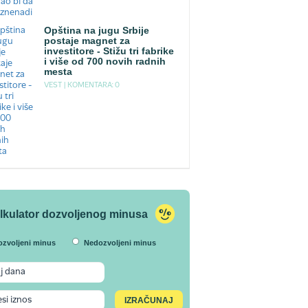
Opština na jugu Srbije
postaje magnet za
investitore - Stižu tri fabrike
i više od 700 novih radnih
mesta
VEST |
KOMENTARA: 0
lkulator dozvoljenog minusa
ozvoljeni minus
Nedozvoljeni minus