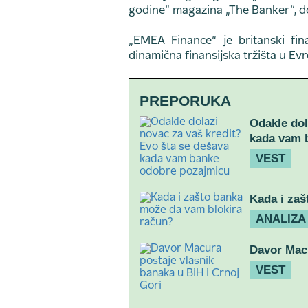
godine“ magazina „The Banker“, d
„EMEA Finance“ je britanski fin
dinamična finansijska tržišta u Evro
PREPORUKA
Odakle dol
kada vam 
VEST
Kada i zaš
ANALIZA
Davor Macu
VEST