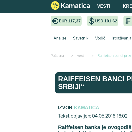
VESTI
KRE
117,37
101,62
EUR
USD
Analize
Savetnik
Vodič
Istraživanja
Početna
>
vest
>
Raiffeisen banci prizn
RAIFFEISEN BANCI 
SRBIJI“
IZVOR
KAMATICA
Tekst objavljen: 04.05.2016 16:02
Raiffeisen banka je ovogodiš