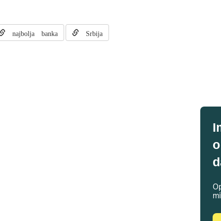
najbolja banka
Srbija
I
o
d
Op
mi