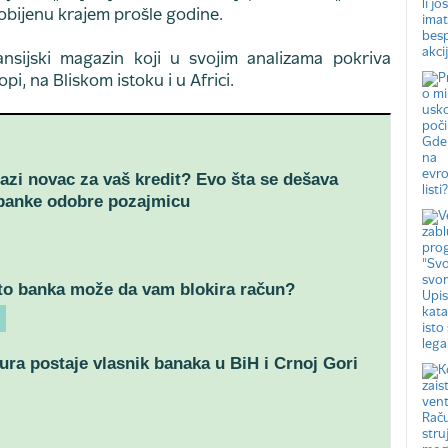
obijenu krajem prošle godine.
ansijski magazin koji u svojim analizama pokriva
pi, na Bliskom istoku i u Africi.
azi novac za vaš kredit? Evo šta se dešava
banke odobre pozajmicu
to banka može da vam blokira račun?
ra postaje vlasnik banaka u BiH i Crnoj Gori