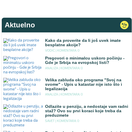
Aktuelno
Kako da proverite da li još uvek imate
besplatne akcije?
VODIC |
KOMENTARA: 0
Pregovori o minimalcu uskoro počinju -
Gde je Srbija na evropskoj listi?
ANALIZA |
KOMENTARA: 0
Velika zabluda oko programa "Svoj na
svome" - Upis u katastar nije isto što i
legalizacija
ANALIZA |
KOMENTARA: 0
Odlazite u penziju, a nedostaje vam radni
staž? Ovo su prvi koraci koje treba da
preduzmete
SAVET |
KOMENTARA: 0