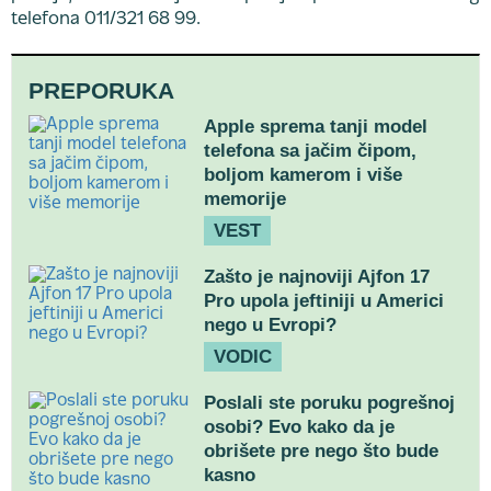
telefona 011/321 68 99.
PREPORUKA
Apple sprema tanji model
telefona sa jačim čipom,
boljom kamerom i više
memorije
VEST
Zašto je najnoviji Ajfon 17
Pro upola jeftiniji u Americi
nego u Evropi?
VODIC
Poslali ste poruku pogrešnoj
osobi? Evo kako da je
obrišete pre nego što bude
kasno