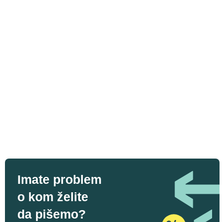
Imate problem
o kom želite
da pišemo?