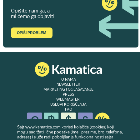
Opišite nam ga, a
mi ćemo ga objaviti.
OPIŠI PROBLEM
O NAMA
NEWSLETTER
MARKETING I OGLAŠAVANJE
PRESS
WEBMASTERI
USLOVI KORIŠĆENJA
FAQ
Sajt www.kamatica.com koristi kolačiće (cookies) koji
mogu sadržati lične podatke (ime i prezime, broj telefona,
adresa) i služe radi poboljšanja funkcionalnosti sajta.
© Copyright 2007-2026. Website developed & owned by
Dubes doo
. Sva prava