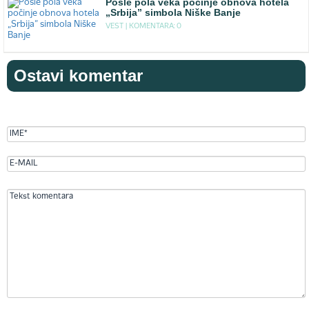
Posle pola veka počinje obnova hotela
„Srbija” simbola Niške Banje
VEST |
KOMENTARA: 0
Ostavi komentar