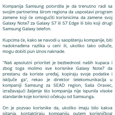
Kompanija Samsung potvrdila je da trenutno radi sa
svojim partnerima širom regiona da uspostavi program
zamene koji će omogućiti korisnicima da zamene svoj
Galaxy Note7 za Galaxy S7 ili S7 Edge ili bilo koji drugi
Samsung Galaxy telefon.
Kupcima će, kako se navodi u saopštenju kompanije, biti
nadoknađena razlika u ceni ili, ukoliko tako odluče,
mogu dobiti pun iznos naknade.
"Naš apsolutni prioritet je bezbednost naših kupaca i
zbog toga molimo sve korisnike Galaxy Note7 da
prestanu da koriste uređaj, kopiraju svoje podatke i
isključe ga", rekao je direktor telekomunikacija u
kompaniji Samsung za SEAD region, Saša Oravec,
izražavajući žaljenje što kompanija nije ispunila visoke
standarde koje korisnici očekuju od Samsunga.
On je pozvao korisnike da, ukoliko imaju bilo kakva
pitanja, kontaktiraju kompaniju putem korisničkog