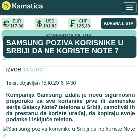
EUR
USD
CHF
KURSNA LISTA
117,36
101,82
125,30
KONVERTOR VALUTA
SAMSUNG POZIVA KORISNIKE U
SRBIJI DA NE KORISTE NOTE 7
Početna
>
vest
>
Samsung poziva korisnike u Srbiji da ne koriste
Note 7
IZVOR
TANJUG
Tekst objavljen: 15.10.2016 14:30
Kompanija Samsung izdala je novu sigurnosnu
preporuku za sve korisnike prve ili zamenske
serije Galaxy Note7 telefona u Srbiji, zamolivši ih
da prestanu da koriste uređaj, da kopiraju svoje
podatke i isključe telefon.