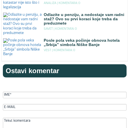
ANALIZA |
KOMENTARA: 0
Odlazite u penziju, a nedostaje vam radni
staž? Ovo su prvi koraci koje treba da
preduzmete
SAVET |
KOMENTARA: 0
Posle pola veka počinje obnova hotela
„Srbija” simbola Niške Banje
VEST |
KOMENTARA: 0
Ostavi komentar