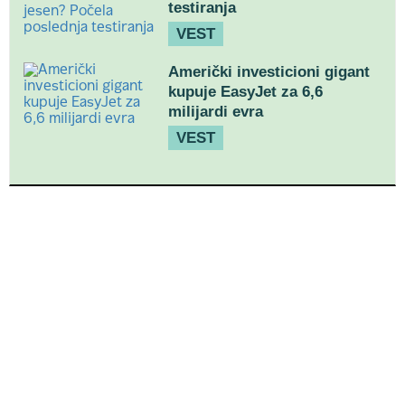
testiranja
VEST
Američki investicioni gigant
kupuje EasyJet za 6,6
milijardi evra
VEST