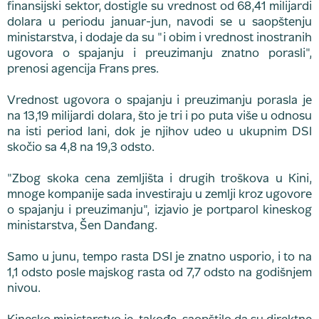
finansijski sektor, dostigle su vrednost od 68,41 milijardi
dolara u periodu januar-jun, navodi se u saopštenju
ministarstva, i dodaje da su "i obim i vrednost inostranih
ugovora o spajanju i preuzimanju znatno porasli",
prenosi agencija Frans pres.
Vrednost ugovora o spajanju i preuzimanju porasla je
na 13,19 milijardi dolara, što je tri i po puta više u odnosu
na isti period lani, dok je njihov udeo u ukupnim DSI
skočio sa 4,8 na 19,3 odsto.
"Zbog skoka cena zemljišta i drugih troškova u Kini,
mnoge kompanije sada investiraju u zemlji kroz ugovore
o spajanju i preuzimanju", izjavio je portparol kineskog
ministarstva, Šen Danđang.
Samo u junu, tempo rasta DSI je znatno usporio, i to na
1,1 odsto posle majskog rasta od 7,7 odsto na godišnjem
nivou.