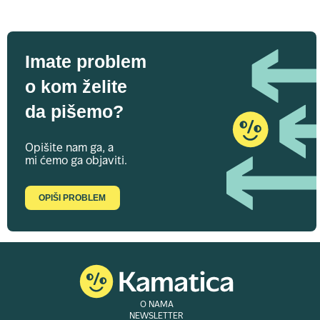
Imate problem
o kom želite
da pišemo?
Opišite nam ga, a
mi ćemo ga objaviti.
OPIŠI PROBLEM
O NAMA
NEWSLETTER