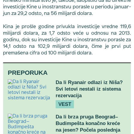
Kinesko ministarstvo je, takođe, saopštilo da su direktne
investicije Kine u inostranstvu porasle u periodu januar-
jun za 29,2 odsto, na 56 milijardi dolara.
Kina je prošle godine privukla investicije vredne 119,6
milijardi dolara, za 1,7 odsto veće u odnosu na 2013.
godinu, dok su investicije Kine u inostranstvu porasle za
14,1 odsto na 102,9 milijardi dolara, čime je prvi put
premašena cifra od 100 milijardi dolara.
PREPORUKA
Da li Ryanair odlazi iz Niša?
Svi letovi nestali iz sistema
rezervacija
VEST
Da li brza pruga Beograd–
Budimpešta konačno kreće
na jesen? Počela poslednja