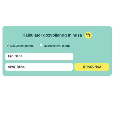
Kalkulator dozvoljenog minusa
Dozvoljeni minus
Nedozvoljeni minus