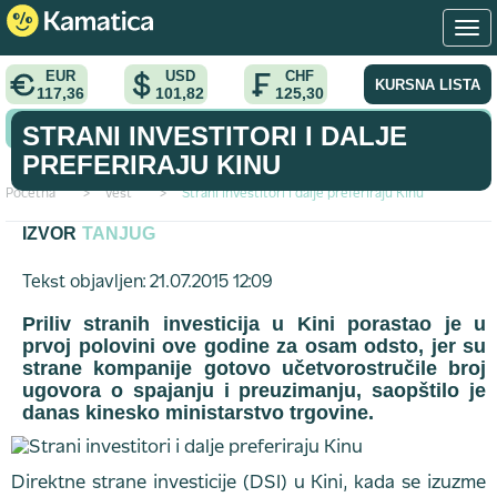
EUR
USD
CHF
KURSNA LISTA
117,36
101,82
125,30
KONVERTOR VALUTA
STRANI INVESTITORI I DALJE
PREFERIRAJU KINU
Početna
>
vest
>
Strani investitori i dalje preferiraju Kinu
IZVOR
TANJUG
Tekst objavljen: 21.07.2015 12:09
Priliv stranih investicija u Kini porastao je u
prvoj polovini ove godine za osam odsto, jer su
strane kompanije gotovo učetvorostručile broj
ugovora o spajanju i preuzimanju, saopštilo je
danas kinesko ministarstvo trgovine.
Direktne strane investicije (DSI) u Kini, kada se izuzme