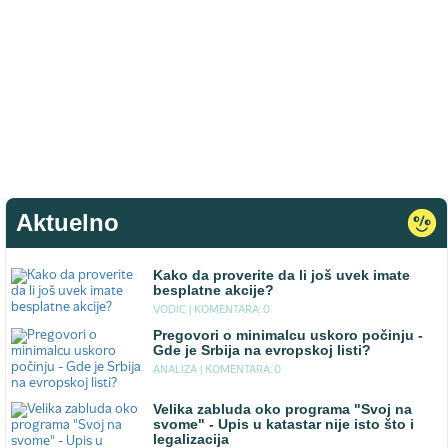
Aktuelno
Kako da proverite da li još uvek imate
besplatne akcije?
VODIC |
KOMENTARA: 0
Pregovori o minimalcu uskoro počinju -
Gde je Srbija na evropskoj listi?
ANALIZA |
KOMENTARA: 0
Velika zabluda oko programa "Svoj na
svome" - Upis u katastar nije isto što i
legalizacija