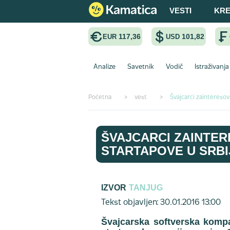
VESTI
KRE
117,36
101,82
EUR
USD
Analize
Savetnik
Vodič
Istraživanja
Početna
>
vest
>
Švajcarci zainteresov
ŠVAJCARCI ZAINTER
STARTAPOVE U SRBI
IZVOR
TANJUG
Tekst objavljen: 30.01.2016 13:00
Švajcarska softverska kompa