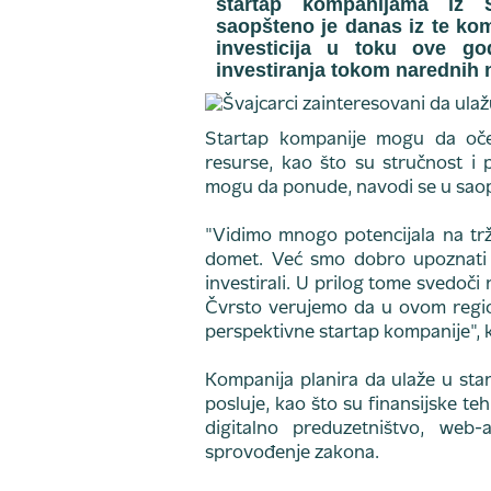
startap kompanijama iz Sr
saopšteno je danas iz te kom
investicija u toku ove g
investiranja tokom narednih 
Startap kompanije mogu da oče
resurse, kao što su stručnost i 
mogu da ponude, navodi se u saop
"Vidimo mnogo potencijala na trž
domet. Već smo dobro upoznati 
investirali. U prilog tome svedoči
Čvrsto verujemo da u ovom regio
perspektivne startap kompanije", 
Kompanija planira da ulaže u star
posluje, kao što su finansijske te
digitalno preduzetništvo, web-
sprovođenje zakona.