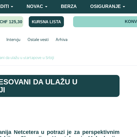
DITI
NOVAC
BERZA
OSIGURANJE
KONV
125,30
KURSNA LISTA
CHF
Intervju
Ostale vesti
Arhiva
ani da ulažu u startapove u Srbiji
ESOVANI DA ULAŽU U
JI
nija Netcetera u potrazi je za perspektivnim