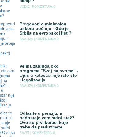
akcije?
VODIC |
KOMENTARA: 0
Pregovori o minimalcu
uskoro počinju - Gde je
Srbija na evropskoj listi?
ANALIZA |
KOMENTARA: 0
Velika zabluda oko
programa "Svoj na svome" -
Upis u katastar nije isto što
i legalizacija
ANALIZA |
KOMENTARA: 0
Odlazite u penziju, a
nedostaje vam radni staž?
Ovo su prvi koraci koje
treba da preduzmete
SAVET |
KOMENTARA: 0