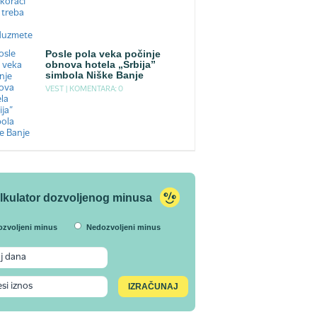
Posle pola veka počinje
obnova hotela „Srbija”
simbola Niške Banje
VEST |
KOMENTARA: 0
lkulator dozvoljenog minusa
ozvoljeni minus
Nedozvoljeni minus