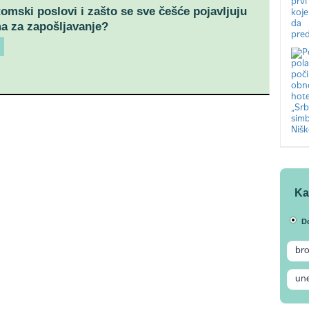
tomski poslovi i zašto se sve češće pojavljuju
a za zapošljavanje?
Ka
D