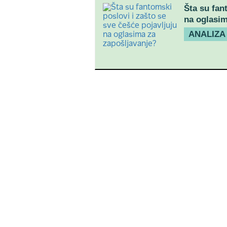
Šta su fan
na oglasim
ANALIZA