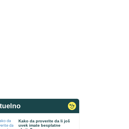
tuelno
Kako da proverite da li još
uvek imate besplatne