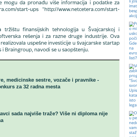
e mogu da pronađu više informacija i podatke za
.com/start-ups "http://www.netcetera.com/start-
tržištu finansijskih tehnologija u Švajcarskoj i
ftverska rešenja i za razne druge industrije. Ova
ealizovala uspešne investicije u švajcarske startap
 i Braingroup, navodi se u saopštenju.
re, medicinske sestre, vozače i pravnike -
onkurs za 32 radna mesta
avci sada najviše traže? Više ni diploma nije
na