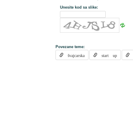
Unesite kod sa slike:
Povezane teme:
švajcarska
start up
s