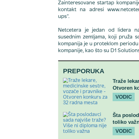
Zainteresovane startap kompanij
kontakt na adresi www.netcetera
ups".
Netcetera je jedan od lidera na 
susednim zemljama, koji pruža so
kompanija je u proteklom periodu r
kompanije, kao što su D1 Solutions
PREPORUKA
Traže leka
Otvoren k
VODIC
Šta poslod
toliko važ
VODIC