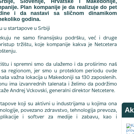
bije, Slovenije, Hrvatske i Makedonije,
panije. Plan kompanije je da realizuje do pet
odine i da nastavi sa sličnom dinamikom
nekoliko godina.
kuju ne samo finansijsku podršku, već i druge
pristup tržištu, koje kompanije kakva je Netcetera
štenju.
ištu i spremni smo da ulažemo i da proširimo naš
sa regionom, jer smo u proteklom periodu ovde
 naša važna lokacija u Makedoniji sa 130 zaposlenih.
nu ima izvanrednih talenata i želimo da podržimo
kaže Andrej Vckovski, generalni direktor Netcetere.
tapove koji su aktivni u industrijama u kojima ona
Ak
hnologije, povezano zdravstvo, tehnologija prevoza,
aplikacije i softver za medije i zabavu, kao i