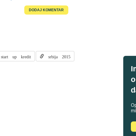
tart up kredit
srbija 2015
I
o
d
Op
mi