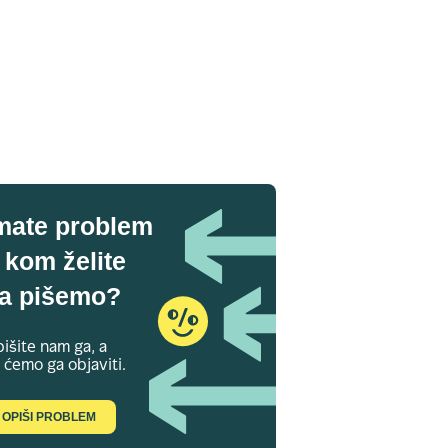
mate problem
 kom želite
a pišemo?
išite nam ga, a
 ćemo ga objaviti.
OPIŠI PROBLEM