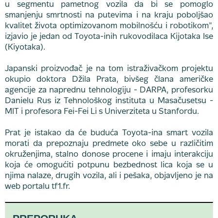
u segmentu pametnog vozila da bi se pomoglo
smanjenju smrtnosti na putevima i na kraju poboljšao
kvalitet života optimizovanom mobilnošću i robotikom",
izjavio je jedan od Toyota-inih rukovodilaca Kijotaka Ise
(Kiyotaka).
Japanski proizvođač je na tom istraživačkom projektu
okupio doktora Džila Prata, bivšeg člana američke
agencije za naprednu tehnologiju - DARPA, profesorku
Danielu Rus iz Tehnološkog instituta u Masačusetsu -
MIT i profesora Fei-Fei Li s Univerziteta u Stanfordu.
Prat je istakao da će buduća Toyota-ina smart vozila
morati da prepoznaju predmete oko sebe u različitim
okruženjima, stalno donose procene i imaju interakciju
koja će omogućiti potpunu bezbednost lica koja se u
njima nalaze, drugih vozila, ali i pešaka, objavljeno je na
web portalu tf1.fr.