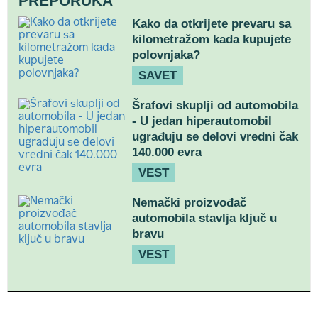
PREPORUKA
Kako da otkrijete prevaru sa
kilometražom kada kupujete
polovnjaka?
SAVET
Šrafovi skuplji od automobila
- U jedan hiperautomobil
ugrađuju se delovi vredni čak
140.000 evra
VEST
Nemački proizvođač
automobila stavlja ključ u
bravu
VEST