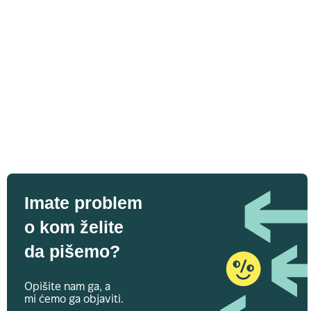
Imate problem
o kom želite
da pišemo?
Opišite nam ga, a
mi ćemo ga objaviti.