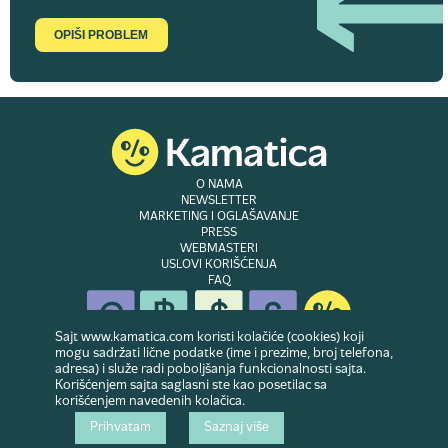
OPIŠI PROBLEM
O NAMA
NEWSLETTER
MARKETING I OGLAŠAVANJE
PRESS
WEBMASTERI
USLOVI KORIŠĆENJA
FAQ
Sajt www.kamatica.com koristi kolačiće (cookies) koji
mogu sadržati lične podatke (ime i prezime, broj telefona,
adresa) i služe radi poboljšanja funkcionalnosti sajta.
© Copyright 2007-2026. Website developed & owned by
Dubes doo
. Sva prava
Korišćenjem sajta saglasni ste kao posetilac sa
zadržana
korišćenjem navedenih kolačica.
Prihvatam
Saznaj više