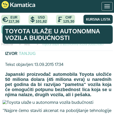
EUR
USD
CHF
KURSNA LISTA
117,36
101,82
125,30
KONVERTOR VALUTA
TOYOTA ULAŽE U AUTONOMNA
VOZILA BUDUĆNOSTI
Početna
>
vest
>
Toyota ulaže u autonomna vozila budućnosti
IZVOR
TANJUG
Tekst objavljen: 13.09.2015 17:34
Japanski proizvođač automobila Toyota uložiće
50 miliona dolara (45 miliona evra) u narednih
pet godina da bi razvijao "pametna" vozila koja
će omogućiti potpunu bezbednost lica koja se u
njima nalaze, drugih vozila, ali i pešaka.
"Najpre ćemo staviti akcenat na poboljšanje tehnologije