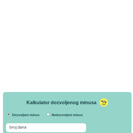
Kalkulator dozvoljenog minusa
Dozvoljeni minus
Nedozvoljeni minus