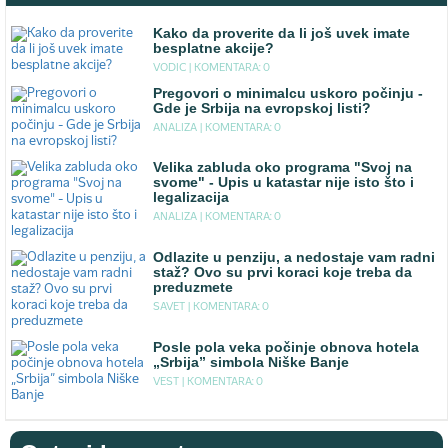
Kako da proverite da li još uvek imate
besplatne akcije?
VODIC |
KOMENTARA: 0
Pregovori o minimalcu uskoro počinju -
Gde je Srbija na evropskoj listi?
ANALIZA |
KOMENTARA: 0
Velika zabluda oko programa "Svoj na
svome" - Upis u katastar nije isto što i
legalizacija
ANALIZA |
KOMENTARA: 0
Odlazite u penziju, a nedostaje vam radni
staž? Ovo su prvi koraci koje treba da
preduzmete
SAVET |
KOMENTARA: 0
Posle pola veka počinje obnova hotela
„Srbija” simbola Niške Banje
VEST |
KOMENTARA: 0