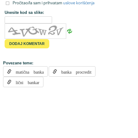
Pročitao/la sam i prihvatam
uslove korišćenja
Unesite kod sa slike:
Povezane teme:
matična banka
banka procredit
lični bankar