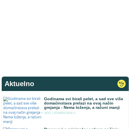
Aktuelno
Godinama svi birali pelet, a sad sve više
domaćinstava prelazi na ovaj način
grejanja - Nema loženja, a računi manji
VEST |
KOMENTARA: 0