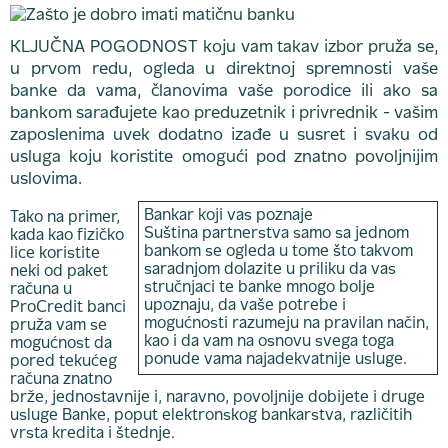
KLJUČNA POGODNOST koju vam takav izbor pruža se,
u prvom redu, ogleda u direktnoj spremnosti vaše
banke da vama, članovima vaše porodice ili ako sa
bankom sarađujete kao preduzetnik i privrednik - vašim
zaposlenima uvek dodatno izađe u susret i svaku od
usluga koju koristite omogući pod znatno povoljnijim
uslovima.
Bankar koji vas poznaje
Tako na primer,
Suština partnerstva samo sa jednom
kada kao fizičko
bankom se ogleda u tome što takvom
lice koristite
saradnjom dolazite u priliku da vas
neki od paket
stručnjaci te banke mnogo bolje
računa u
upoznaju, da vaše potrebe i
ProCredit banci
mogućnosti razumeju na pravilan način,
pruža vam se
kao i da vam na osnovu svega toga
mogućnost da
ponude vama najadekvatnije usluge.
pored tekućeg
računa znatno
brže, jednostavnije i, naravno, povoljnije dobijete i druge
usluge Banke, poput elektronskog bankarstva, različitih
vrsta kredita i štednje.