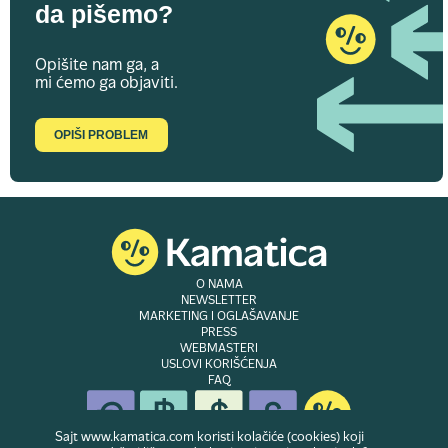
da pišemo?
Opišite nam ga, a
mi ćemo ga objaviti.
OPIŠI PROBLEM
O NAMA
NEWSLETTER
MARKETING I OGLAŠAVANJE
PRESS
WEBMASTERI
USLOVI KORIŠĆENJA
FAQ
Sajt www.kamatica.com koristi kolačiće (cookies) koji