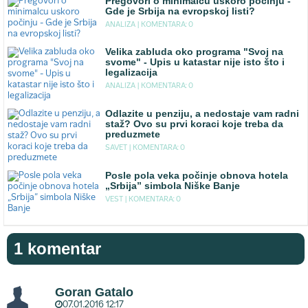
Pregovori o minimalcu uskoro počinju -
Gde je Srbija na evropskoj listi?
ANALIZA |
KOMENTARA: 0
Velika zabluda oko programa "Svoj na
svome" - Upis u katastar nije isto što i
legalizacija
ANALIZA |
KOMENTARA: 0
Odlazite u penziju, a nedostaje vam radni
staž? Ovo su prvi koraci koje treba da
preduzmete
SAVET |
KOMENTARA: 0
Posle pola veka počinje obnova hotela
„Srbija” simbola Niške Banje
VEST |
KOMENTARA: 0
1 komentar
Goran Gatalo
07.01.2016 12:17