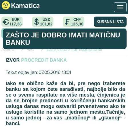
EUR
USD
CHF
KURSNA LISTA
117,36
101,82
125,30
KONVERTOR VALUTA
ZAŠTO JE DOBRO IMATI MATIČNU
BANKU
Početna
>
vest
>
Zašto je dobro imati matičnu banku
IZVOR
PROCREDIT BANKA
Tekst objavljen: 07.05.2016 13:01
Iako se obično kaže da bi, pre nego izaberete
banku sa kojom ćete sarađivati, najbolje bilo da
se o svemu raspitate na više mesta, činjenica je
da se brojne prednosti u korišćenju bankarskih
usluga danas mogu ostvariti prvenstveno ako te
usluge koristite na samo jednom mestu.Tačnije,
u samo jednoj - za vas „matičnoj“ ili „glavnoj“ -
banci.