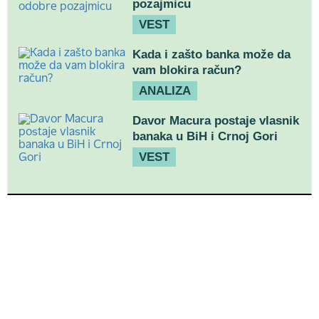
pozajmicu
VEST
Kada i zašto banka može da
vam blokira račun?
ANALIZA
Davor Macura postaje vlasnik
banaka u BiH i Crnoj Gori
VEST