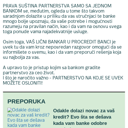
PRAVA SUŠTINA PARTNERSTVA SAMO SA JEDNOM
BANKOM se, međutim, ogleda u tome što takvom
saradnjom dolazite u priliku da vas stručnjaci te banke
mnogo bolje upoznaju, da vaše potrebe i mogućnosti
razumeju na pravilan način, kao i da vam na osnovu svega
toga ponude vama najadekvatnije usluge.
Osim toga, VAŠ LIČNI BANKAR U PROCREDIT BANCI je
uvek tu da vam kroz neposredan razgovor omogući da se
informišete o svemu, kao i da vam preporuči rešenja koja
su najbolja za vas.
A upravo to je pristup kojim sa bankom gradite
partnerstvo za ceo život.
I što je naročito važno - PARTNERSTVO NA KOJE SE UVEK
MOŽETE OSLONITI!
PREPORUKA
Odakle dolazi novac za vaš
kredit? Evo šta se dešava
kada vam banke odobre