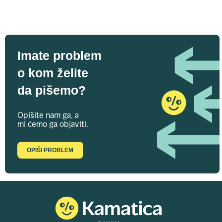
Imate problem
o kom želite
da pišemo?
Opišite nam ga, a
mi ćemo ga objaviti.
OPIŠI PROBLEM