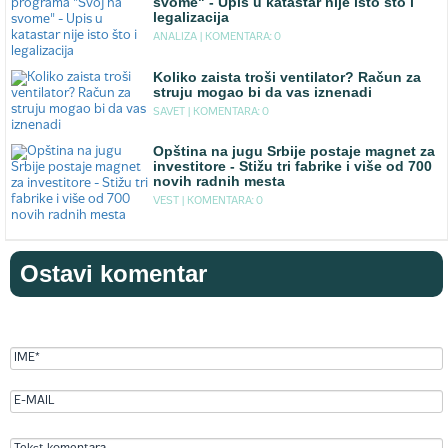
svome" - Upis u katastar nije isto što i
legalizacija
ANALIZA |
KOMENTARA: 0
Koliko zaista troši ventilator? Račun za
struju mogao bi da vas iznenadi
SAVET |
KOMENTARA: 0
Opština na jugu Srbije postaje magnet za
investitore - Stižu tri fabrike i više od 700
novih radnih mesta
VEST |
KOMENTARA: 0
Ostavi komentar