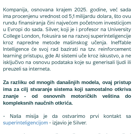
Kompanija, osnovana krajem 2025. godine, već sada
ima procenjenu vrednost od 5,1 milijardu dolara, što ovu
rundu finansiranja čini najvećom početnom investicijom
u Evropi do sada. Silver, koji je i profesor na University
College London, fokusira se na razvoj superinteligencije
kroz napredne metode mašinskog učenja. Ineffable
Intelligence će svoj rad bazirati na tzv. reinforcement
learning pristupu, gde AI sistemi uče kroz iskustvo, a ne
isključivo na osnovu podataka koje su generisali ljudi ili
preuzeli sa interneta.
Za razliku od mnogih današnjih modela, ovaj pristup
ima za cilj stvaranje sistema koji samostalno otkriva
znanje - od osnovnih motoričkih veština do
kompleksnih naučnih otkrića.
- Naša misija je da ostvarimo prvi kontakt sa
superinteligencijom
- izjavio je Silver.