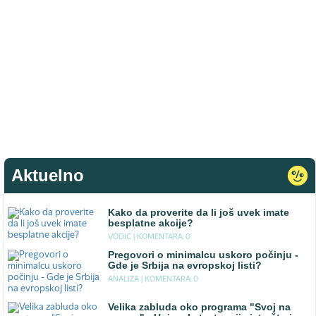
Aktuelno
Kako da proverite da li još uvek imate
besplatne akcije?
VODIC |
KOMENTARA: 0
Pregovori o minimalcu uskoro počinju -
Gde je Srbija na evropskoj listi?
ANALIZA |
KOMENTARA: 0
Velika zabluda oko programa "Svoj na