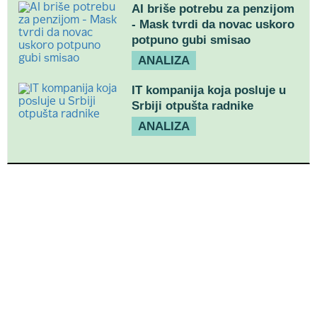
AI briše potrebu za penzijom
- Mask tvrdi da novac uskoro
potpuno gubi smisao
ANALIZA
IT kompanija koja posluje u
Srbiji otpušta radnike
ANALIZA