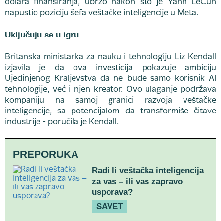
dolara finansiranja, ubrzo nakon što je Yann LeCun
napustio poziciju šefa veštačke inteligencije u Meta.
Uključuju se u igru
Britanska ministarka za nauku i tehnologiju Liz Kendall
izjavila je da ova investicija pokazuje ambiciju
Ujedinjenog Kraljevstva da ne bude samo korisnik AI
tehnologije, već i njen kreator. Ovo ulaganje podržava
kompaniju na samoj granici razvoja veštačke
inteligencije, sa potencijalom da transformiše čitave
industrije - poručila je Kendall.
PREPORUKA
Radi li veštačka inteligencija
za vas – ili vas zapravo
usporava?
SAVET