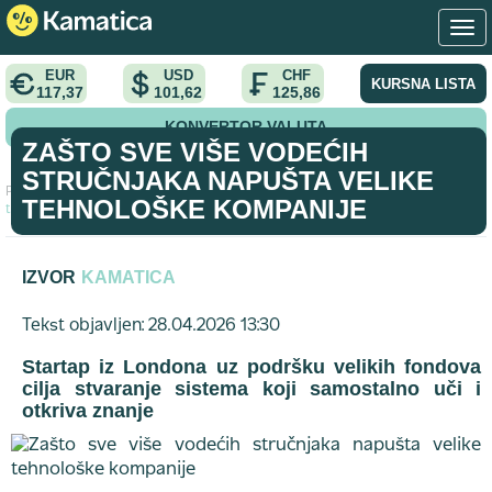
EUR
USD
CHF
KURSNA LISTA
117,37
101,62
125,86
KONVERTOR VALUTA
ZAŠTO SVE VIŠE VODEĆIH
STRUČNJAKA NAPUŠTA VELIKE
Početna
>
vest
>
Zašto sve više vodećih stručnjaka napušta velike
TEHNOLOŠKE KOMPANIJE
tehnološke kompanije
IZVOR
KAMATICA
Tekst objavljen: 28.04.2026 13:30
Startap iz Londona uz podršku velikih fondova
cilja stvaranje sistema koji samostalno uči i
otkriva znanje