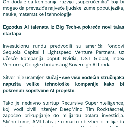
On dodaje da kompanija razvija „superučenika“ koji bi
mogao da prevaziđe najveće ljudske izume poput jezika,
nauke, matematike i tehnologije.
Egzodus AI talenata iz Big Tech-a pokreće novi talas
startapa
Investicionu rundu predvodili su američki fondovi
Sequoia Capital i Lightspeed Venture Partners, uz
učešće kompanija poput Nvidia, DST Global, Index
Ventures, Google i britanskog Sovereign AI fonda.
sve više vodećih stručnjaka
Silver nije usamljen slučaj -
napušta velike tehnološke kompanije kako bi
pokrenuli sopstvene AI projekte.
Tako je nedavno startup Recursive Superintelligence,
koji vodi bivši inženjer DeepMind Tim Rocktäschel,
započeo prikupljanje do milijardu dolara investicija.
Slično tome, AMI Labs je u martu obezbedio milijardu