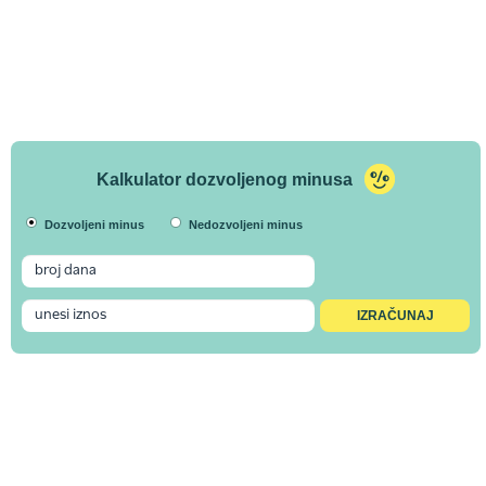
Kalkulator dozvoljenog minusa
Dozvoljeni minus
Nedozvoljeni minus