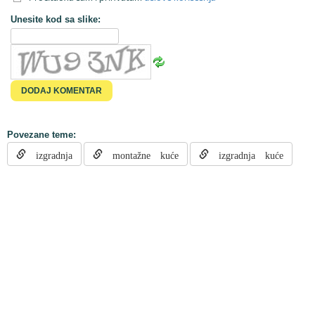
Unesite kod sa slike:
Povezane teme:
izgradnja
montažne kuće
izgradnja kuće