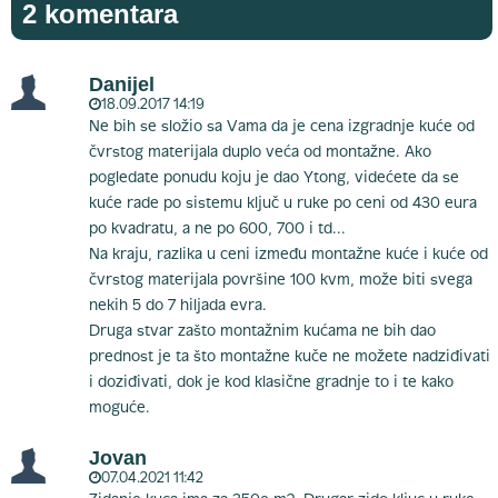
2 komentara
Danijel
18.09.2017 14:19
Ne bih se složio sa Vama da je cena izgradnje kuće od
čvrstog materijala duplo veća od montažne. Ako
pogledate ponudu koju je dao Ytong, videćete da se
kuće rade po sistemu ključ u ruke po ceni od 430 eura
po kvadratu, a ne po 600, 700 i td...
Na kraju, razlika u ceni između montažne kuće i kuće od
čvrstog materijala površine 100 kvm, može biti svega
nekih 5 do 7 hiljada evra.
Druga stvar zašto montažnim kućama ne bih dao
prednost je ta što montažne kuče ne možete nadziđivati
i doziđivati, dok je kod klasične gradnje to i te kako
moguće.
Jovan
07.04.2021 11:42