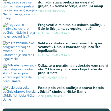
domaćinstava prelazi na ovaj način
grejanja - Nema loženja, a računi manji
VEST |
KOMENTARA: 0
Pregovori o minimalcu uskoro počinju -
Gde je Srbija na evropskoj listi?
ANALIZA |
KOMENTARA: 0
Velika zabluda oko programa "Svoj na
svome" - Upis u katastar nije isto što i
legalizacija
ANALIZA |
KOMENTARA: 0
Odlazite u penziju, a nedostaje vam radni
staž? Ovo su prvi koraci koje treba da
preduzmete
SAVET |
KOMENTARA: 0
Posle pola veka počinje obnova hotela
„Srbija” simbola Niške Banje
VEST |
KOMENTARA: 0