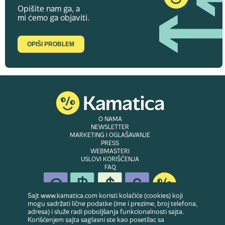
Opišite nam ga, a
mi ćemo ga objaviti.
OPIŠI PROBLEM
O NAMA
NEWSLETTER
MARKETING I OGLAŠAVANJE
PRESS
WEBMASTERI
USLOVI KORIŠĆENJA
FAQ
Sajt www.kamatica.com koristi kolačiće (cookies) koji
mogu sadržati lične podatke (ime i prezime, broj telefona,
adresa) i služe radi poboljšanja funkcionalnosti sajta.
© Copyright 2007-2026. Website developed & owned by
Dubes doo
. Sva prava
Korišćenjem sajta saglasni ste kao posetilac sa
zadržana