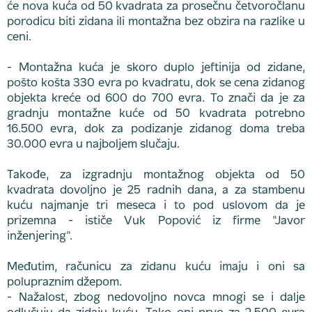
će nova kuća od 50 kvadrata za prosečnu četvoročlanu
porodicu biti zidana ili montažna bez obzira na razlike u
ceni.
- Montažna kuća je skoro duplo jeftinija od zidane,
pošto košta 330 evra po kvadratu, dok se cena zidanog
objekta kreće od 600 do 700 evra. To znači da je za
gradnju montažne kuće od 50 kvadrata potrebno
16.500 evra, dok za podizanje zidanog doma treba
30.000 evra u najboljem slučaju.
Takođe, za izgradnju montažnog objekta od 50
kvadrata dovoljno je 25 radnih dana, a za stambenu
kuću najmanje tri meseca i to pod uslovom da je
prizemna - ističe Vuk Popović iz firme "Javor
inženjering".
Međutim, računicu za zidanu kuću imaju i oni sa
polupraznim džepom.
- Nažalost, zbog nedovoljno novca mnogi se i dalje