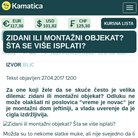
EUR
USD
CHF
KURSNA LISTA
117,36
101,82
125,30
KONVERTOR VALUTA
ZIDANI ILI MONTAŽNI OBJEKAT?
ŠTA SE VIŠE ISPLATI?
Početna
>
vest
>
Zidani ili montažni objekat? Šta se više isplati?
IZVOR
BLIC
Tekst objavljen: 27.04.2017 12:00
Za one koji žele da se skuće često je velika
dilema: zidani ili montažni objekat? Odluku ne
može olakšati ni poslovica "vreme je novac" jer
je montažni dom jeftiniji, a vlada uverenje da je
cigla izdržljivija.
Možda su to nekome slatke muke, ali nije svejedno da li