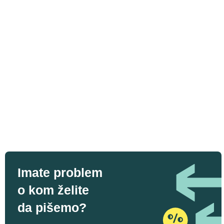
Imate problem
o kom želite
da pišemo?