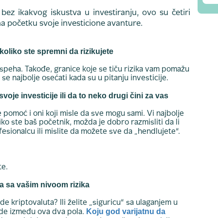
 bez ikakvog iskustva u investiranju, ovo su četiri
na početku svoje investicione avanture.
 koliko ste spremni da rizikujete
uspeha. Takođe, granice koje se tiču rizika vam pomažu
se najbolje osećati kada su u pitanju investicije.
svoje investicije ili da to neko drugi čini za vas
že pomoć i oni koji misle da sve mogu sami. Vi najbolje
iko ste baš početnik, možda je dobro razmisliti da li
esionalcu ili mislite da možete sve da „hendlujete“.
te.
pa sa vašim nivoom rizika
de kriptovaluta? Ili želite „siguricu“ sa ulaganjem u
Koju god varijatnu da
de između ova dva pola.