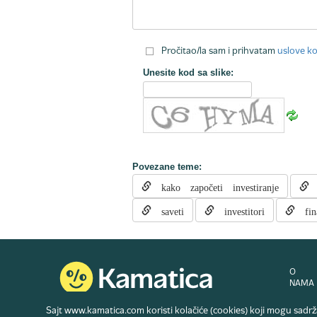
Pročitao/la sam i prihvatam
uslove ko
Unesite kod sa slike:
Povezane teme:
kako započeti investiranje
s
saveti
investitori
fina
O
NAMA
Sajt www.kamatica.com koristi kolačiće (cookies) koji mogu sadržat