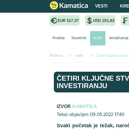
VESTI
KRE
117,37
101,62
EUR
USD
Analize
Savetnik
Vodič
Istraživanja
Početna
>
vodic
>
Četiri ključne stvari
ČETIRI KLJUČNE STV
INVESTIRANJU
IZVOR
KAMATICA
Tekst objavljen: 09.05.2022 17:40
Svaki početak je težak, naroč