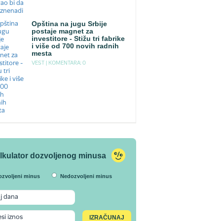
Opština na jugu Srbije
postaje magnet za
investitore - Stižu tri fabrike
i više od 700 novih radnih
mesta
VEST |
KOMENTARA: 0
lkulator dozvoljenog minusa
ozvoljeni minus
Nedozvoljeni minus