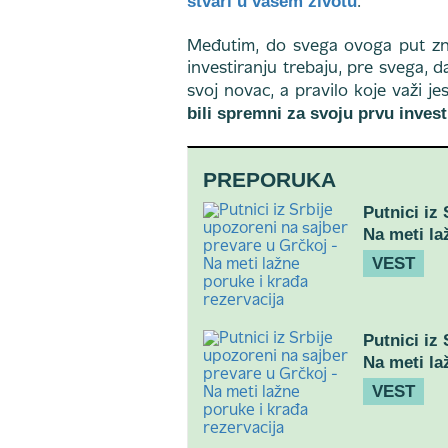
stvari u vašem životu
.
Međutim, do svega ovoga put zna
investiranju trebaju, pre svega, d
svoj novac, a pravilo koje važi je
bili spremni za svoju prvu investi
PREPORUKA
Putnici iz
Na meti la
VEST
Putnici iz
Na meti la
VEST