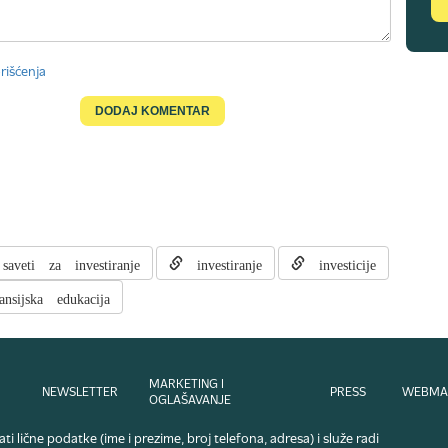
rišćenja
aveti za investiranje
investiranje
investicije
nsijska edukacija
MARKETING I
NEWSLETTER
PRESS
WEBMA
OGLAŠAVANJE
i lične podatke (ime i prezime, broj telefona, adresa) i služe radi