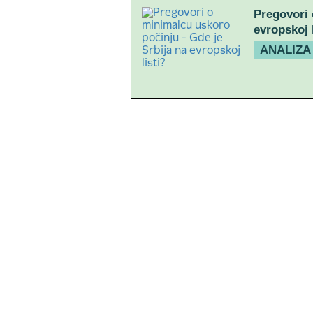
Pregovori 
evropskoj l
ANALIZA