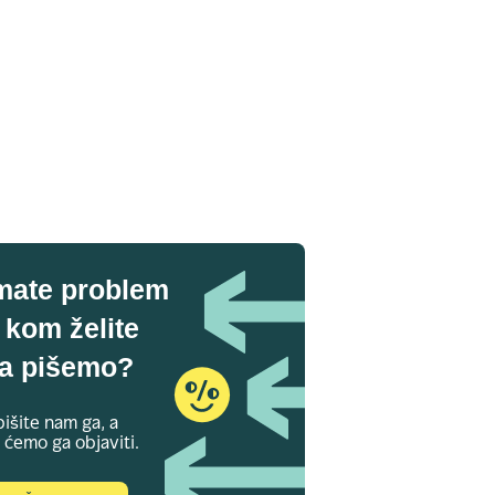
mate problem
 kom želite
a pišemo?
išite nam ga, a
 ćemo ga objaviti.