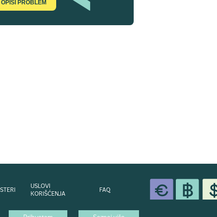
OPIŠI PROBLEM
USLOVI
STERI
FAQ
KORIŠĆENJA