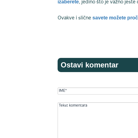
izaberete
, jedino što je važno jeste
savete možete proči
Ovakve i slične
Ostavi komentar