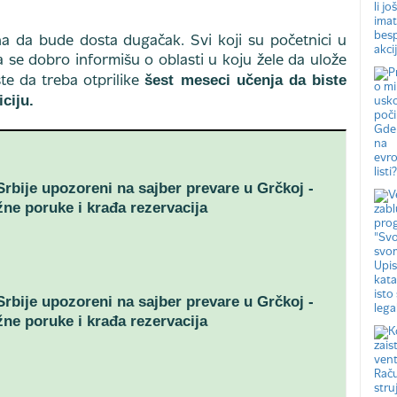
 da bude dosta dugačak. Svi koji su početnici u
a se dobro informišu o oblasti u koju žele da ulože
šest meseci učenja da biste
ste da treba otprilike
ciju.
 Srbije upozoreni na sajber prevare u Grčkoj -
žne poruke i krađa rezervacija
 Srbije upozoreni na sajber prevare u Grčkoj -
žne poruke i krađa rezervacija