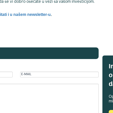
 da se vi dobro osećate u vezi sa vašom investicijom.
tati i u našem newsletter-u
.
I
o
d
Op
mi