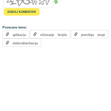
Povezane teme:
aplikacija
očitavanje brojila
potrošnja struje
elektrodistribucija