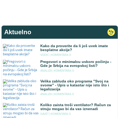
Aktuelno
Kako da proverite da li još uvek imate
besplatne akcije?
VODIC |
KOMENTARA: 0
Pregovori o minimalcu uskoro počinju -
Gde je Srbija na evropskoj listi?
ANALIZA |
KOMENTARA: 0
Velika zabluda oko programa "Svoj na
svome" - Upis u katastar nije isto što i
legalizacija
ANALIZA |
KOMENTARA: 0
Koliko zaista troši ventilator? Račun za
struju mogao bi da vas iznenadi
SAVET |
KOMENTARA: 0