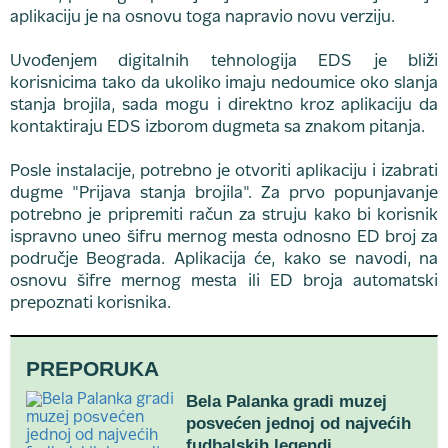
aplikaciju je na osnovu toga napravio novu verziju.
Uvođenjem digitalnih tehnologija EDS je bliži
korisnicima tako da ukoliko imaju nedoumice oko slanja
stanja brojila, sada mogu i direktno kroz aplikaciju da
kontaktiraju EDS izborom dugmeta sa znakom pitanja.
Posle instalacije, potrebno je otvoriti aplikaciju i izabrati
dugme "Prijava stanja brojila". Za prvo popunjavanje
potrebno je pripremiti račun za struju kako bi korisnik
ispravno uneo šifru mernog mesta odnosno ED broj za
područje Beograda. Aplikacija će, kako se navodi, na
osnovu šifre mernog mesta ili ED broja automatski
prepoznati korisnika.
PREPORUKA
Bela Palanka gradi muzej
posvećen jednoj od najvećih
fudbalskih legendi