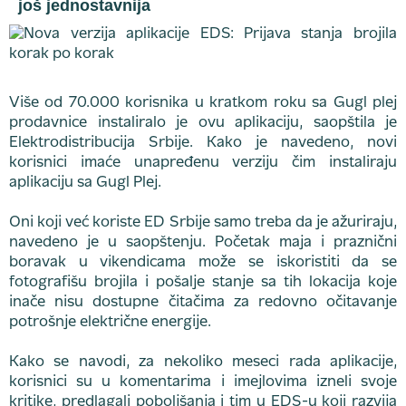
još jednostavnija
Više od 70.000 korisnika u kratkom roku sa Gugl plej
prodavnice instaliralo je ovu aplikaciju, saopštila je
Elektrodistribucija Srbije. Kako je navedeno, novi
korisnici imaće unapređenu verziju čim instaliraju
aplikaciju sa Gugl Plej.
Oni koji već koriste ED Srbije samo treba da je ažuriraju,
navedeno je u saopštenju. Početak maja i praznični
boravak u vikendicama može se iskoristiti da se
fotografišu brojila i pošalje stanje sa tih lokacija koje
inače nisu dostupne čitačima za redovno očitavanje
potrošnje električne energije.
Kako se navodi, za nekoliko meseci rada aplikacije,
korisnici su u komentarima i imejlovima izneli svoje
kritike, predlagali poboljšanja i tim u EDS-u koji razvija