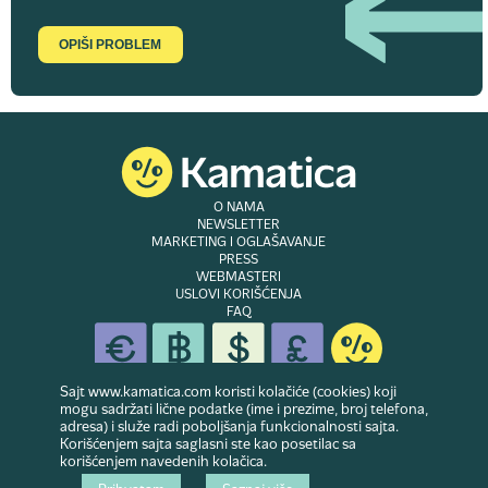
OPIŠI PROBLEM
O NAMA
NEWSLETTER
MARKETING I OGLAŠAVANJE
PRESS
WEBMASTERI
USLOVI KORIŠĆENJA
FAQ
Sajt www.kamatica.com koristi kolačiće (cookies) koji
mogu sadržati lične podatke (ime i prezime, broj telefona,
© Copyright 2007-2026. Website developed & owned by
Dubes doo
. Sva prava
adresa) i služe radi poboljšanja funkcionalnosti sajta.
zadržana
Korišćenjem sajta saglasni ste kao posetilac sa
korišćenjem navedenih kolačica.