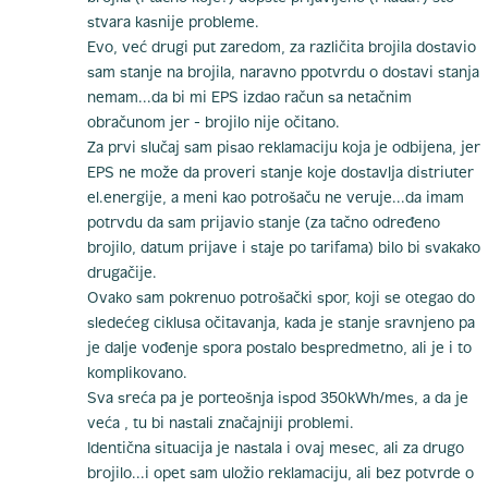
stvara kasnije probleme.
Evo, već drugi put zaredom, za različita brojila dostavio
sam stanje na brojila, naravno ppotvrdu o dostavi stanja
nemam...da bi mi EPS izdao račun sa netačnim
obračunom jer - brojilo nije očitano.
Za prvi slučaj sam pisao reklamaciju koja je odbijena, jer
EPS ne može da proveri stanje koje dostavlja distriuter
el.energije, a meni kao potrošaču ne veruje...da imam
potrvdu da sam prijavio stanje (za tačno određeno
brojilo, datum prijave i staje po tarifama) bilo bi svakako
drugačije.
Ovako sam pokrenuo potrošački spor, koji se otegao do
sledećeg ciklusa očitavanja, kada je stanje sravnjeno pa
je dalje vođenje spora postalo bespredmetno, ali je i to
komplikovano.
Sva sreća pa je porteošnja ispod 350kWh/mes, a da je
veća , tu bi nastali značajniji problemi.
Identična situacija je nastala i ovaj mesec, ali za drugo
brojilo...i opet sam uložio reklamaciju, ali bez potvrde o