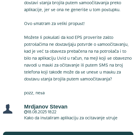
dostavi stanja brojila putem samoočitavanja preko
aplikacije, jer se ona ne generiše u tom postupku.
Ovo smatram za veliki propust!
Možete li pokušati da kod EPS proverite zašto
potrošačima ne dostavljaju potvrde o samoočitavanju,
kad je već ta obaveza prebačena na na potrošača i to
bilo na aplikaciju Uvid u račun, na mejl koji se obavezno
navodi u maski za očitavanje ili putem SMS na broj
telefona koji takođe može da se unese u masku za
dostavu stanja brojila putem samoočitavanja?
pozz, nesa
Mrdjanov Stevan
18.08.2025 18:22
Kako da instaliram aplikaciju za ocitavanje struje