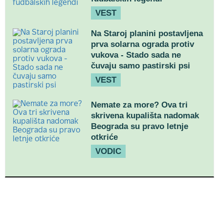
VEST
Na Staroj planini postavljena
prva solarna ograda protiv
vukova - Stado sada ne
čuvaju samo pastirski psi
VEST
Nemate za more? Ova tri
skrivena kupališta nadomak
Beograda su pravo letnje
otkriće
VODIC