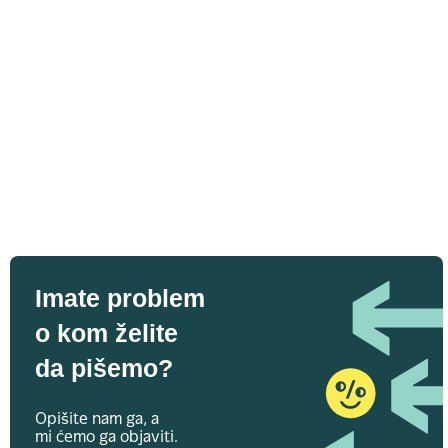
Imate problem
o kom želite
da pišemo?
Opišite nam ga, a
mi ćemo ga objaviti.