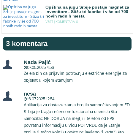
Opština na jugu Srbije postaje magnet za
investitore - Stižu tri fabrike i više od 700
novih radnih mesta
VEST |
KOMENTARA: 0
3 komentara
Nada Pajić
07.05.2025 4:56
Želela bih da prijavim potrošnju električne energije za
objekat u kojem stanujem
nesa
16.07.2025 12:54
Aplikacija za dostavu stanja brojila samoočitavanjem ED
Srbija je blago rečeno nefukcionalna u smislu što
samočitač NE DOBIJA na mejl, ili telefon od EPS
povratnu informaciju u vidu POTVRDE da je stanje
brojila (i tačno koje?) uopšte prijavljeno (i kada?) što