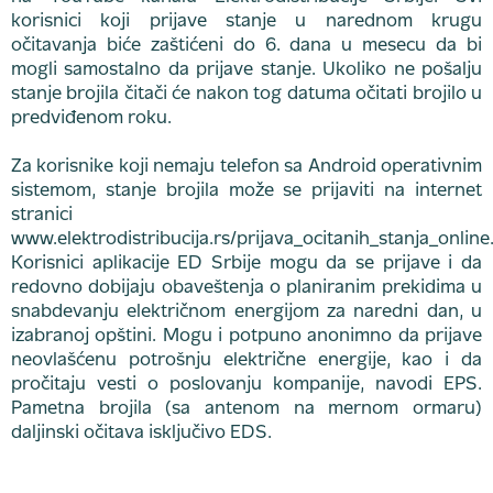
korisnici koji prijave stanje u narednom krugu
očitavanja biće zaštićeni do 6. dana u mesecu da bi
mogli samostalno da prijave stanje. Ukoliko ne pošalju
stanje brojila čitači će nakon tog datuma očitati brojilo u
predviđenom roku.
Za korisnike koji nemaju telefon sa Android operativnim
sistemom, stanje brojila može se prijaviti na internet
stranici
www.elektrodistribucija.rs/prijava_ocitanih_stanja_online
Korisnici aplikacije ED Srbije mogu da se prijave i da
redovno dobijaju obaveštenja o planiranim prekidima u
snabdevanju električnom energijom za naredni dan, u
izabranoj opštini. Mogu i potpuno anonimno da prijave
neovlašćenu potrošnju električne energije, kao i da
pročitaju vesti o poslovanju kompanije, navodi EPS.
Pametna brojila (sa antenom na mernom ormaru)
daljinski očitava isključivo EDS.