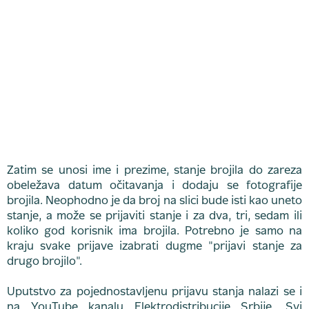
Zatim se unosi ime i prezime, stanje brojila do zareza
obeležava datum očitavanja i dodaju se fotografije
brojila. Neophodno je da broj na slici bude isti kao uneto
stanje, a može se prijaviti stanje i za dva, tri, sedam ili
koliko god korisnik ima brojila. Potrebno je samo na
kraju svake prijave izabrati dugme "prijavi stanje za
drugo brojilo".
Uputstvo za pojednostavljenu prijavu stanja nalazi se i
na YouTube kanalu Elektrodistribucije Srbije. Svi