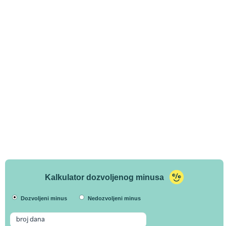
Kalkulator dozvoljenog minusa
Dozvoljeni minus
Nedozvoljeni minus