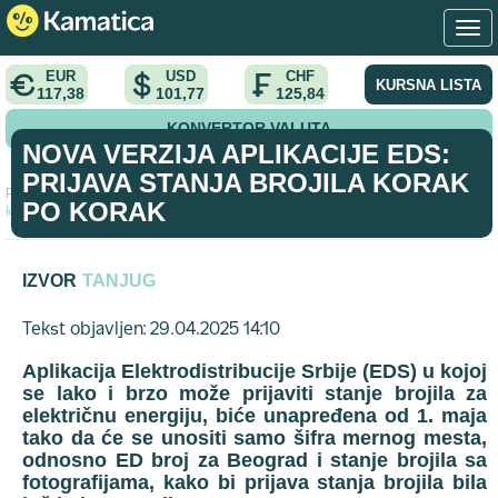
EUR
USD
CHF
KURSNA LISTA
117,38
101,77
125,84
KONVERTOR VALUTA
NOVA VERZIJA APLIKACIJE EDS:
PRIJAVA STANJA BROJILA KORAK
Početna
>
vodic
>
Nova verzija aplikacije EDS: Prijava stanja brojila
PO KORAK
korak po korak
IZVOR
TANJUG
Tekst objavljen: 29.04.2025 14:10
Aplikacija Elektrodistribucije Srbije (EDS) u kojoj
se lako i brzo može prijaviti stanje brojila za
električnu energiju, biće unapređena od 1. maja
tako da će se unositi samo šifra mernog mesta,
odnosno ED broj za Beograd i stanje brojila sa
fotografijama, kako bi prijava stanja brojila bila