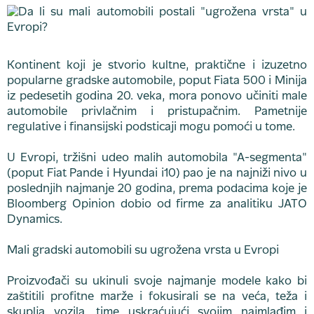
Kontinent koji je stvorio kultne, praktične i izuzetno
popularne gradske automobile, poput Fiata 500 i Minija
iz pedesetih godina 20. veka, mora ponovo učiniti male
automobile privlačnim i pristupačnim. Pametnije
regulative i finansijski podsticaji mogu pomoći u tome.
U Evropi, tržišni udeo malih automobila "A-segmenta"
(poput Fiat Pande i Hyundai i10) pao je na najniži nivo u
poslednjih najmanje 20 godina, prema podacima koje je
Bloomberg Opinion dobio od firme za analitiku JATO
Dynamics.
Mali gradski automobili su ugrožena vrsta u Evropi
Proizvođači su ukinuli svoje najmanje modele kako bi
zaštitili profitne marže i fokusirali se na veća, teža i
skuplja vozila, time uskraćujući svojim najmlađim i