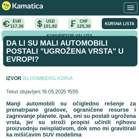
EUR
USD
CHF
KURSNA LISTA
117,36
101,82
125,30
KONVERTOR VALUTA
DA LI SU MALI AUTOMOBILI
POSTALI "UGROŽENA VRSTA" U
Početna
>
analiza
>
Da li su mali automobili postali "ugrožena vrsta"
EVROPI?
u Evropi?
IZVOR
BLOOMBERG ADRIA
Tekst objavljen: 19.05.2025 15:55
Manji automobili su očigledno rešenje za
prenatrpane gradove, ograničene resurse i
zagrevanje planete. Ipak, oni su postali ugrožena
vrsta, jer su stroži propisi učinili njihovu
proizvodnju neisplativom, dok smo mi gravitirali
ka mišićavim SUV modelima