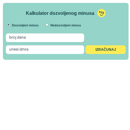
Kalkulator dozvoljenog minusa
Dozvoljeni minus
Nedozvoljeni minus