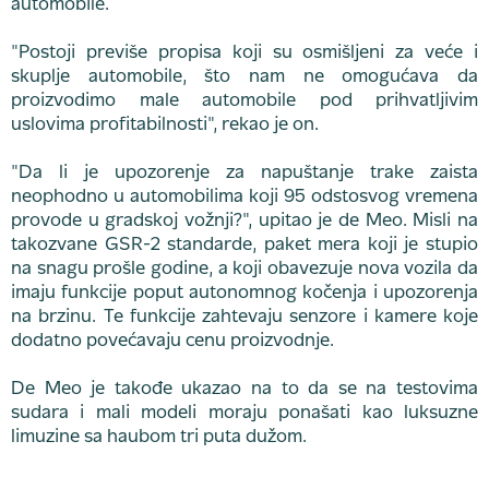
automobile.
"Postoji previše propisa koji su osmišljeni za veće i
skuplje automobile, što nam ne omogućava da
proizvodimo male automobile pod prihvatljivim
uslovima profitabilnosti", rekao je on.
"Da li je upozorenje za napuštanje trake zaista
neophodno u automobilima koji 95 odstosvog vremena
provode u gradskoj vožnji?", upitao je de Meo. Misli na
takozvane GSR-2 standarde, paket mera koji je stupio
na snagu prošle godine, a koji obavezuje nova vozila da
imaju funkcije poput autonomnog kočenja i upozorenja
na brzinu. Te funkcije zahtevaju senzore i kamere koje
dodatno povećavaju cenu proizvodnje.
De Meo je takođe ukazao na to da se na testovima
sudara i mali modeli moraju ponašati kao luksuzne
limuzine sa haubom tri puta dužom.