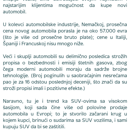
najstarijim klijentima mogućnost da kupe novi
automobil.
U kolevci automobilske industrije, Nemačkoj, prosečna
cena novog automobila porasla je na oko 57.000 evra
(što je više od prosečne bruto plate); cene u Italiji,
Španiji i Francuskoj nisu mnogo niže.
Veći i skuplji automobili su delimično posledica strožih
propisa o bezbednosti i emisiji štetnih gasova, zbog
čega moderni automobili moraju da sadrže brojne
tehnologije. (Broj poginulih u saobraćajnim nesrećama
pao je za 16 odstou poslednjoj deceniji, što znači da su
stroži propisi imali i pozitivne efekte.)
Naravno, tu je i trend ka SUV-ovima sa visokom
šasijom, koji sada čine više od polovine prodaje
automobila u Evropi; to je stvorilo začarani krug u
kojem kupci, brinući o sudarima sa SUV vozilima, i sami
kupuju SUV da bi se zaštitili.