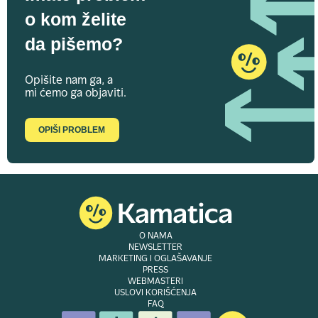
o kom želite
da pišemo?
Opišite nam ga, a
mi ćemo ga objaviti.
OPIŠI PROBLEM
O NAMA
NEWSLETTER
MARKETING I OGLAŠAVANJE
PRESS
WEBMASTERI
USLOVI KORIŠĆENJA
FAQ