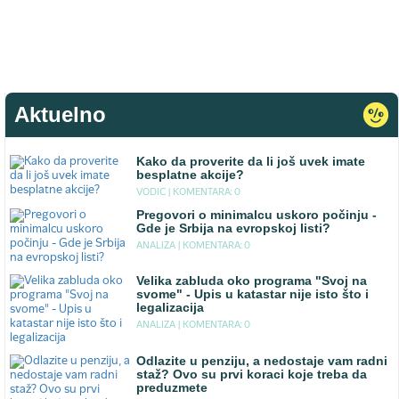
Aktuelno
Kako da proverite da li još uvek imate
besplatne akcije?
VODIC |
KOMENTARA: 0
Pregovori o minimalcu uskoro počinju -
Gde je Srbija na evropskoj listi?
ANALIZA |
KOMENTARA: 0
Velika zabluda oko programa "Svoj na
svome" - Upis u katastar nije isto što i
legalizacija
ANALIZA |
KOMENTARA: 0
Odlazite u penziju, a nedostaje vam radni
staž? Ovo su prvi koraci koje treba da
preduzmete