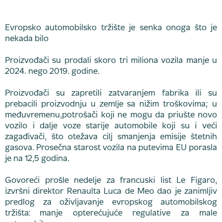
Evropsko automobilsko tržište je senka onoga što je
nekada bilo
Proizvođači su prodali skoro tri miliona vozila manje u
2024. nego 2019. godine.
Proizvođači su zapretili zatvaranjem fabrika ili su
prebacili proizvodnju u zemlje sa nižim troškovima; u
međuvremenu,potrošači koji ne mogu da priušte novo
vozilo i dalje voze starije automobile koji su i veći
zagađivači, što otežava cilj smanjenja emisije štetnih
gasova. Prosečna starost vozila na putevima EU porasla
je na 12,5 godina.
Govoreći prošle nedelje za francuski list Le Figaro,
izvršni direktor Renaulta Luca de Meo dao je zanimljiv
predlog za oživljavanje evropskog automobilskog
tržišta: manje opterećujuće regulative za male