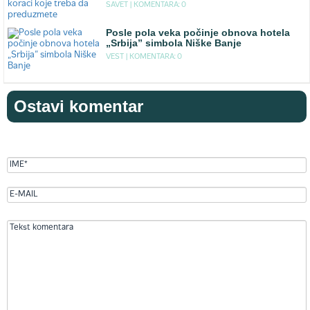
SAVET |
KOMENTARA: 0
Posle pola veka počinje obnova hotela
„Srbija” simbola Niške Banje
VEST |
KOMENTARA: 0
Ostavi komentar