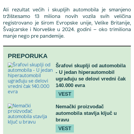
Ali rezultat većih i skupljih automobila je smanjeno
tržište:samo 13 miliona novih vozila svih veličina
registrovano je širom Evropske unije, Velike Britanije,
Švajcarske i Norveške u 2024. godini – oko trimiliona
manje nego pre pandemije.
PREPORUKA
Šrafovi skuplji od automobila
- U jedan hiperautomobil
ugrađuju se delovi vredni čak
140.000 evra
VEST
Nemački proizvođač
automobila stavlja ključ u
bravu
VEST