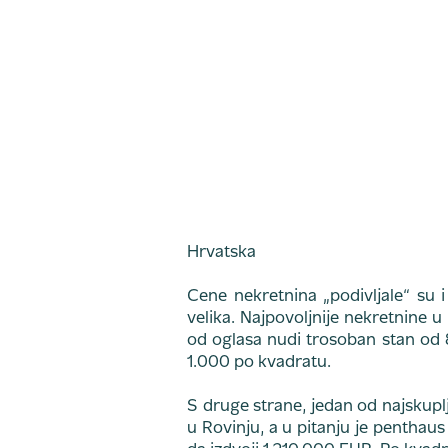
Hrvatska
Cene nekretnina „podivljale“ su i 
velika. Najpovoljnije nekretnine 
od oglasa nudi trosoban stan od 
1.000 po kvadratu.
S druge strane, jedan od najskupl
u Rovinju, a u pitanju je penthau