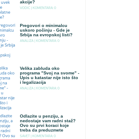
akcije?
VODIC |
KOMENTARA: 0
Pregovori o minimalcu
uskoro počinju - Gde je
Srbija na evropskoj listi?
ANALIZA |
KOMENTARA: 0
Velika zabluda oko
programa "Svoj na svome" -
Upis u katastar nije isto što
i legalizacija
ANALIZA |
KOMENTARA: 0
Odlazite u penziju, a
nedostaje vam radni staž?
Ovo su prvi koraci koje
treba da preduzmete
SAVET |
KOMENTARA: 0