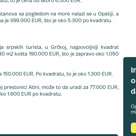
ratu, to je cena od skoro 6.500 EUR.
stanova sa pogledom na more nalazi se u Opatiji, a
a je 399.000 EUR, što je oko 5.300 po kvadratu.
a srpskih turista, u Grčkoj, najpovoljniji kvadrat
180 m2 košta 190.000 EUR, što je zapravo oko 1.050
I
a 150.000 EUR. Po kvadratu, to je oko 1.300 EUR.
o
j prestonici Atini, može to da uradi za 77.000 EUR,
d
 oko 1.600 EUR po kvadratu.
Op
mi