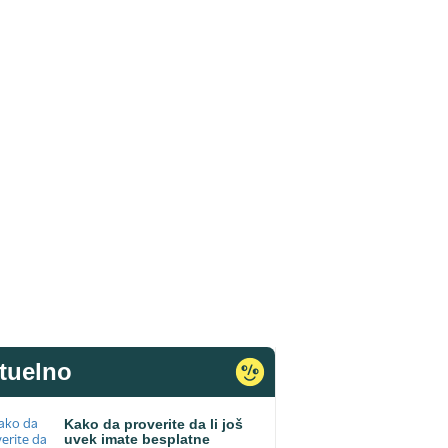
tuelno
Kako da proverite da li još
uvek imate besplatne