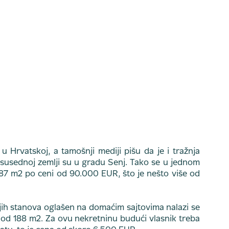
u Hrvatskoj, a tamošnji mediji pišu da je i tražnja
u susednoj zemlji su u gradu Senj. Tako se u jednom
87 m2 po ceni od 90.000 EUR, što je nešto više od
jih stanova oglašen na domaćim sajtovima nalazi se
s od 188 m2. Za ovu nekretninu budući vlasnik treba