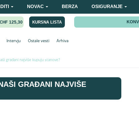
DITI
NOVAC
BERZA
OSIGURANJE
KONV
125,30
KURSNA LISTA
CHF
Intervju
Ostale vesti
Arhiva
aši građani najviše kupuju stanove?
NAŠI GRAĐANI NAJVIŠE