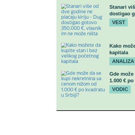
Stanari vi
dostigao g
VEST
Kako možet
kapitala
ANALIZA
Gde može 
1.000 € po
VODIC