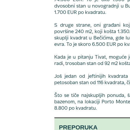
74.500 EUR. To je oko 1.500 po
dvosobni stan u novogradnji u Bu
1.700 EUR po kvadratu.
S druge strane, oni građani ko
površine 240 m2, koji košta 1.35
skuplji kvadrat u Bečićima, gde 
evra. To je skoro 6.500 EUR po kv
Kada je u pitanju Tivat, moguće 
radi, trosoban stan od 92 m2 košt
Još jedan od jeftinijih kvadra
petosoban stan od 116 kvadrata, č
Što se tiče najskupljih ponuda,
bazenom, na lokaciji Porto Monte
8.800 po kvadratu.
PREPORUKA