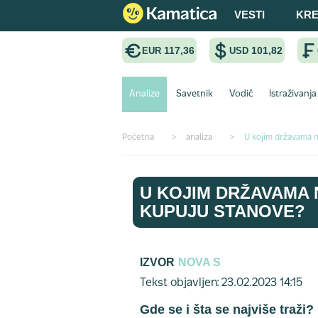
VESTI
KRE
117,36
101,82
EUR
USD
Analize
Savetnik
Vodič
Istraživanja
Početna
>
analiza
>
U kojim državama n
U KOJIM DRŽAVAMA 
KUPUJU STANOVE?
IZVOR
NOVA S
Tekst objavljen: 23.02.2023 14:15
Gde se i šta se najviše traži?