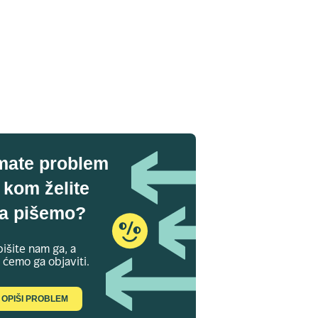
mate problem
 kom želite
a pišemo?
išite nam ga, a
 ćemo ga objaviti.
OPIŠI PROBLEM