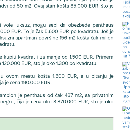
 kvadratu. Još jedna od povoljnijih ponuda je
dvi od 50 m2. Ovaj stan košta 85.000 EUR, što je
ji vole luksuz, mogu sebi da obezbede penthaus
0.000 EUR. To je čak 5.600 EUR po kvadratu. Još je
luksuzni apartman površine 156 m2 košta čak milion
adratu.
je kupiti kvadrat i za manje od 1.500 EUR. Primera
a 120.000 EUR, što je oko 1.300 po kvadratu.
ta u ovom mestu košta 1.600 EUR, a u pitanju je
ija je cena 190.000 EUR.
 šampion je penthaus od čak 437 m2, sa privatnim
negro, čija je cena oko 3.870.000 EUR, što je oko