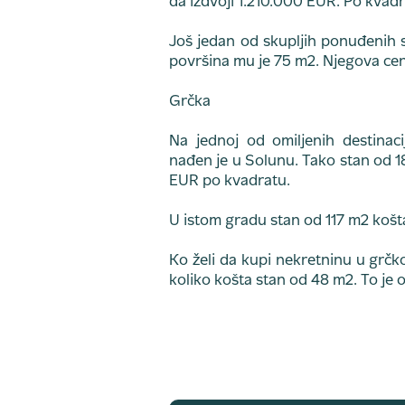
da izdvoji 1.210.000 EUR. Po kvad
Još jedan od skupljih ponuđenih 
površina mu je 75 m2. Njegova cen
Grčka
Na jednoj od omiljenih destinacij
nađen je u Solunu. Tako stan od 
EUR po kvadratu.
U istom gradu stan od 117 m2 košt
Ko želi da kupi nekretninu u grčko
koliko košta stan od 48 m2. To je