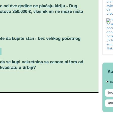
še od dve godine ne plaćaju kiriju - Dug
otovo 350.000 €, vlasnik im ne može ništa
e da kupite stan i bez velikog početnog
da se kupi nekretnina sa cenom nižom od
 kvadratu u Srbiji?
Ka
D