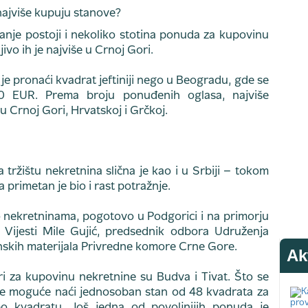
nje postoji i nekoliko stotina ponuda za kupovinu
ivo ih je najviše u Crnoj Gori.
e pronaći kvadrat jeftiniji nego u Beogradu, gde se
0 EUR. Prema broju ponuđenih oglasa, najviše
u Crnoj Gori, Hrvatskoj i Grčkoj.
 tržištu nekretnina slična je kao i u Srbiji – tokom
a primetan je bio i rast potražnje.
o nekretninama, pogotovo u Podgorici i na primorju
 Vijesti Mile Gujić, predsednik odbora Udruženja
inskih materijala Privredne komore Crne Gore.
Ak
i za kupovinu nekretnine su Budva i Tivat. Što se
je moguće naći jednosoban stan od 48 kvadrata za