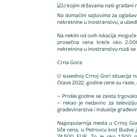
Na domaćim sajtovima za oglašava
nekretnine u inostranstvu, a ubedlj
Na nekim od ovih lokacija moguće j
prosečna cena kreće oko 2.00
nekretnina u inostranstvu nudi se 
Crna Gora
U susednoj Crnoj Gori situacija na
čitave 2022. godine cene su rasle, 
– Prošle godine se zaista trgoval
– rekao je nedavno za televiziju
građevinarstva i industije građev
Najpopularnija mesta u Crnoj Gor
tiče cena, u Petrovcu kod Budve 