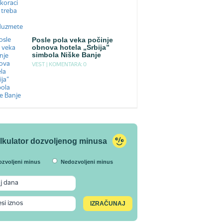
Posle pola veka počinje
obnova hotela „Srbija”
simbola Niške Banje
VEST |
KOMENTARA: 0
lkulator dozvoljenog minusa
ozvoljeni minus
Nedozvoljeni minus