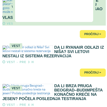
STANARI VIŠE OD DVE
GODINE NE PLAĆAJU
VEST
KIRIJU - DUG DOSTIGAO
GOTOVO 350.000 €,
VLASNIK IM NE MOŽE NIŠTA
VEST - PRE 2 H
PROČITAJ >
VEST
DA LI RYANAIR ODLAZI IZ
NIŠA? SVI LETOVI
NESTALI IZ SISTEMA REZERVACIJA
VEST - PRE 3 H
PROČITAJ >
DA LI BRZA PRUGA
VEST
BEOGRAD–BUDIMPEŠTA
KONAČNO KREĆE NA
JESEN? POČELA POSLEDNJA TESTIRANJA
VEST - PRE 4 H