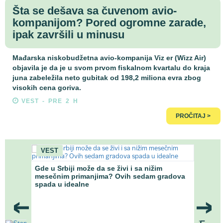
Šta se dešava sa čuvenom avio-
kompanijom? Pored ogromne zarade,
ipak završili u minusu
Mađarska niskobudžetna avio-kompanija Viz er (Wizz Air)
objavila je da je u svom prvom fiskalnom kvartalu do kraja
juna zabeležila neto gubitak od 198,2 miliona evra zbog
visokih cena goriva.
VEST - PRE 2 H
PROČITAJ >
VEST
VO
Gde u Srbiji može da se živi i sa nižim
Gde 
ostupka
mesečnim primanjima? Ovih sedam gradova
nižom
spada u idealne