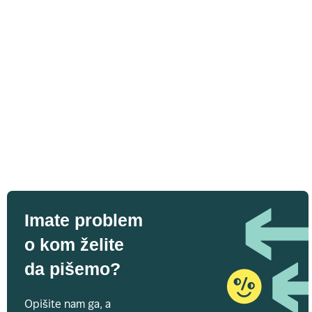
Imate problem
o kom želite
da pišemo?
Opišite nam ga, a