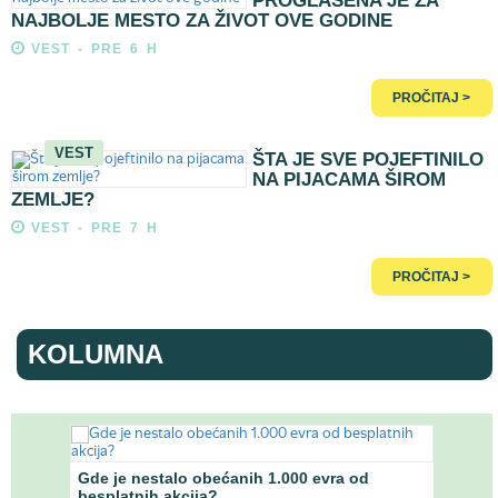
PROGLAŠENA JE ZA
NAJBOLJE MESTO ZA ŽIVOT OVE GODINE
VEST - PRE 6 H
PROČITAJ >
VEST
ŠTA JE SVE POJEFTINILO
NA PIJACAMA ŠIROM
ZEMLJE?
VEST - PRE 7 H
PROČITAJ >
KOLUMNA
anke
Gde je nestalo obećanih 1.000 evra od
Ekono
besplatnih akcija?
Naci