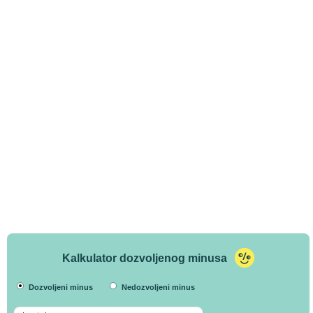
Kalkulator dozvoljenog minusa
Dozvoljeni minus
Nedozvoljeni minus