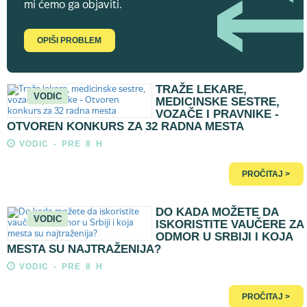
mi ćemo ga objaviti.
OPIŠI PROBLEM
TRAŽE LEKARE,
VODIC
MEDICINSKE SESTRE,
VOZAČE I PRAVNIKE -
OTVOREN KONKURS ZA 32 RADNA MESTA
VODIC - PRE 8 H
PROČITAJ >
DO KADA MOŽETE DA
VODIC
ISKORISTITE VAUČERE ZA
ODMOR U SRBIJI I KOJA
MESTA SU NAJTRAŽENIJA?
VODIC - PRE 8 H
PROČITAJ >