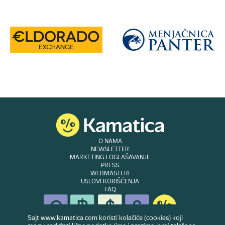
O NAMA
NEWSLETTER
MARKETING I OGLAŠAVANJE
PRESS
WEBMASTERI
USLOVI KORIŠĆENJA
FAQ
Sajt www.kamatica.com koristi kolačiće (cookies) koji