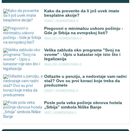
Kako da proverite da li još uvek imate
besplatne akcije?
VODIC |
KOMENTARA: 0
Pregovori o minimalcu uskoro počinju -
Gde je Srbija na evropskoj listi?
ANALIZA |
KOMENTARA: 0
Velika zabluda oko programa "Svoj na
svome" - Upis u katastar nije isto što i
legalizacija
ANALIZA |
KOMENTARA: 0
Odlazite u penziju, a nedostaje vam radni
staž? Ovo su prvi koraci koje treba da
preduzmete
SAVET |
KOMENTARA: 0
Posle pola veka počinje obnova hotela
„Srbija” simbola Niške Banje
VEST |
KOMENTARA: 0