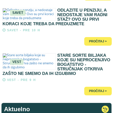
ODLAZITE U PENZIJU, A
SAVET
NEDOSTAJE VAM RADNI
STAŽ? OVO SU PRVI
KORACI KOJE TREBA DA PREDUZMETE
SAVET - PRE 10 H
PROČITAJ >
STARE SORTE BILJAKA
KOJE SU NEPROCENJIVO
VEST
BOGATSTVO -
STRUČNJAK OTKRIVA
ZAŠTO NE SMEMO DA IH IZGUBIMO
VEST - PRE 9 H
PROČITAJ >
Aktuelno