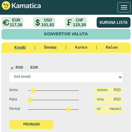
EUR
USD
CHF
KURSNA LISTA
117,36
101,82
125,30
KONVERTOR VALUTA
Krediti
Štednja
Kartice
Računi
|
|
|
RSD
EUR
Iznos
RSD
Rata
RSD
Period
meseci
PRONAĐI