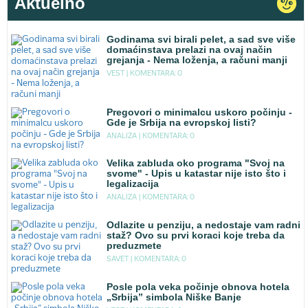
Aktuelno
Godinama svi birali pelet, a sad sve više
domaćinstava prelazi na ovaj način
grejanja - Nema loženja, a računi manji
VEST |
KOMENTARA: 0
Pregovori o minimalcu uskoro počinju -
Gde je Srbija na evropskoj listi?
ANALIZA |
KOMENTARA: 0
Velika zabluda oko programa "Svoj na
svome" - Upis u katastar nije isto što i
legalizacija
ANALIZA |
KOMENTARA: 0
Odlazite u penziju, a nedostaje vam radni
staž? Ovo su prvi koraci koje treba da
preduzmete
SAVET |
KOMENTARA: 0
Posle pola veka počinje obnova hotela
„Srbija” simbola Niške Banje