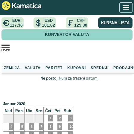
EUR
USD
CHF
KURSNA LISTA
117,36
101,82
125,30
KONVERTOR VALUTA
Kursna lista NBS
Početna
>
Kursna lista
>
Kursna lista NBS
ZEMLJA
VALUTA
PARITET
KUPOVNI
SREDNJI
PRODAJN
Ne postoji kurs za trazeni datum.
Januar 2026
Ned
Pon
Uto
Sre
Čet
Pet
Sub
1
2
3
4
5
6
7
8
9
10