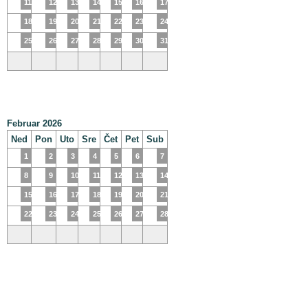
11
12
13
14
15
16
17
18
19
20
21
22
23
24
25
26
27
28
29
30
31
Februar 2026
Ned
Pon
Uto
Sre
Čet
Pet
Sub
1
2
3
4
5
6
7
8
9
10
11
12
13
14
15
16
17
18
19
20
21
22
23
24
25
26
27
28