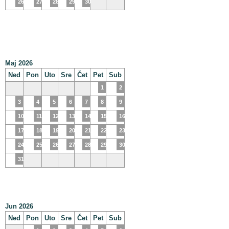
26
27
28
29
30
Maj 2026
Ned
Pon
Uto
Sre
Čet
Pet
Sub
1
2
3
4
5
6
7
8
9
10
11
12
13
14
15
16
17
18
19
20
21
22
23
24
25
26
27
28
29
30
31
Jun 2026
Ned
Pon
Uto
Sre
Čet
Pet
Sub