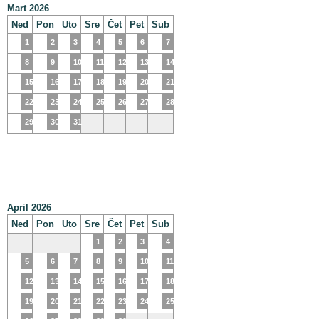
Mart 2026
Ned
Pon
Uto
Sre
Čet
Pet
Sub
1
2
3
4
5
6
7
8
9
10
11
12
13
14
15
16
17
18
19
20
21
22
23
24
25
26
27
28
29
30
31
April 2026
Ned
Pon
Uto
Sre
Čet
Pet
Sub
1
2
3
4
5
6
7
8
9
10
11
12
13
14
15
16
17
18
19
20
21
22
23
24
25