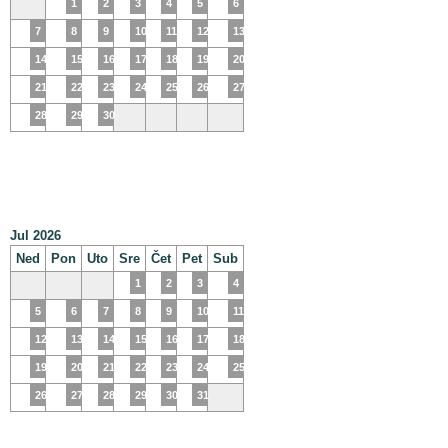
1
2
3
4
5
6
7
8
9
10
11
12
13
14
15
16
17
18
19
20
21
22
23
24
25
26
27
28
29
30
Jul 2026
Ned
Pon
Uto
Sre
Čet
Pet
Sub
1
2
3
4
5
6
7
8
9
10
11
12
13
14
15
16
17
18
19
20
21
22
23
24
25
26
27
28
29
30
31