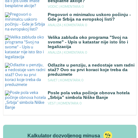
besplatne akcije?
VODIC |
KOMENTARA: 0
Pregovori o minimalcu uskoro počinju -
Gde je Srbija na evropskoj listi?
ANALIZA |
KOMENTARA: 0
Velika zabluda oko programa "Svoj na
svome" - Upis u katastar nije isto što i
legalizacija
ANALIZA |
KOMENTARA: 0
Odlazite u penziju, a nedostaje vam radni
staž? Ovo su prvi koraci koje treba da
preduzmete
SAVET |
KOMENTARA: 0
Posle pola veka počinje obnova hotela
„Srbija” simbola Niške Banje
VEST |
KOMENTARA: 0
Kalkulator dozvoljenog minusa