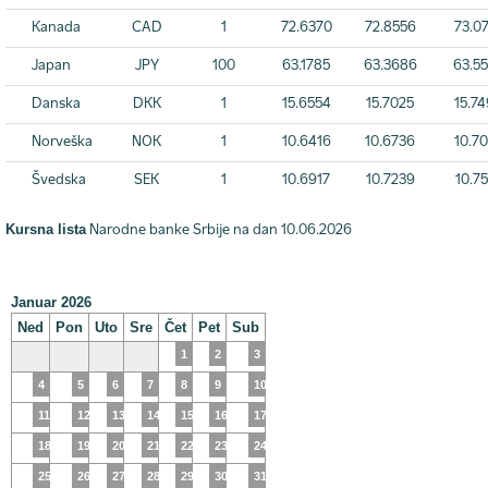
Kanada
CAD
1
72.6370
72.8556
73.0
Japan
JPY
100
63.1785
63.3686
63.5
Danska
DKK
1
15.6554
15.7025
15.7
Norveška
NOK
1
10.6416
10.6736
10.7
Švedska
SEK
1
10.6917
10.7239
10.7
Kursna lista
Narodne banke Srbije na dan 10.06.2026
Januar 2026
Ned
Pon
Uto
Sre
Čet
Pet
Sub
1
2
3
4
5
6
7
8
9
10
11
12
13
14
15
16
17
18
19
20
21
22
23
24
25
26
27
28
29
30
31