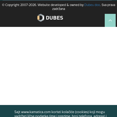
© Copyright 2007-2026. Website developed & owned by
Dubes doo
. Sva prava
zadržana
Sajt www.kamatica.com koristi kolačiće (cookies) koji mogu
sadržati lične podatke (ime i prezime, broj telefona, adresa) i