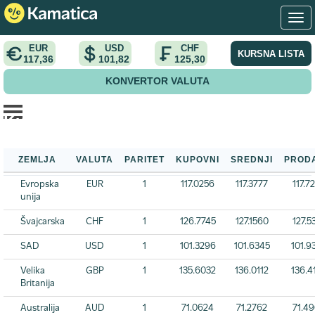
EUR
USD
CHF
KURSNA LISTA
117,36
101,82
125,30
KONVERTOR VALUTA
Kursna lista NBS
Početna
>
Kursna lista
>
Kursna lista NBS
ZEMLJA
VALUTA
PARITET
KUPOVNI
SREDNJI
PROD
Evropska
EUR
1
117.0256
117.3777
117.7
unija
Švajcarska
CHF
1
126.7745
127.1560
127.5
SAD
USD
1
101.3296
101.6345
101.9
Velika
GBP
1
135.6032
136.0112
136.4
Britanija
Australija
AUD
1
71.0624
71.2762
71.4