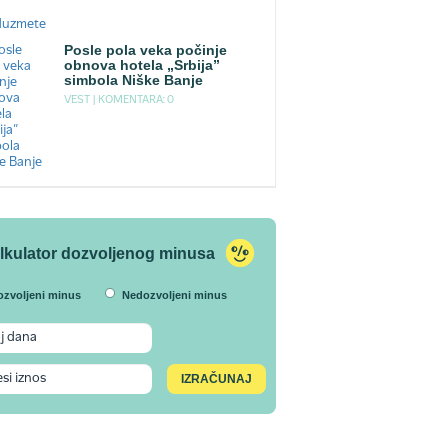
Posle pola veka počinje
obnova hotela „Srbija”
simbola Niške Banje
VEST |
KOMENTARA: 0
lkulator dozvoljenog minusa
ozvoljeni minus
Nedozvoljeni minus