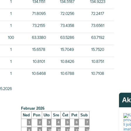
1
134.1151
134.5187
134.9223
1
71.8095
72.0256
72.2417
1
73.2155
73.4358
73.6561
100
63.3380
63.5286
63.7192
1
15.6578
15.7049
15.7520
1
10.8101
10.8426
10.8751
1
10.6468
10.6788
10.7108
05.2026
Ak
Februar 2026
Ned
Pon
Uto
Sre
Čet
Pet
Sub
1
2
3
4
5
6
7
8
9
10
11
12
13
14