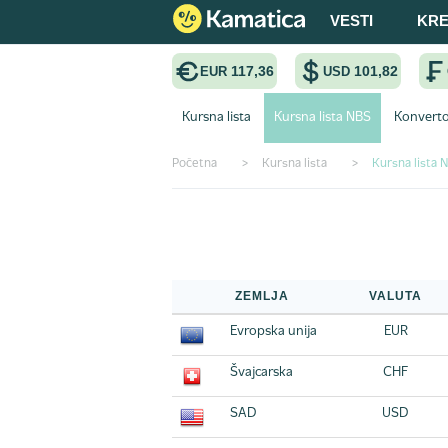
VESTI
KRE
117,36
101,82
EUR
USD
Kursna lista
Kursna lista NBS
Konverto
Početna
>
Kursna lista
>
Kursna lista 
Kursna lista NBS
ZEMLJA
VALUTA
Evropska unija
EUR
Švajcarska
CHF
SAD
USD