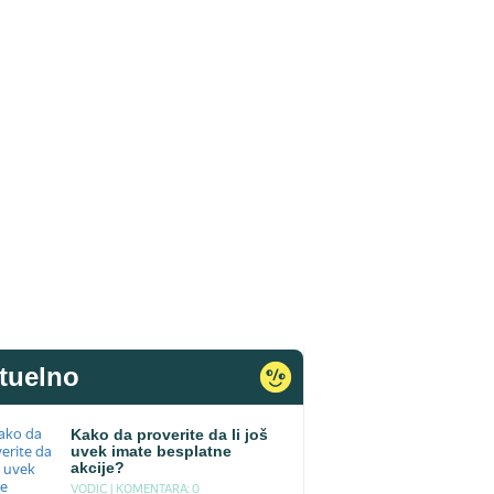
tuelno
Kako da proverite da li još
uvek imate besplatne
akcije?
VODIC |
KOMENTARA: 0