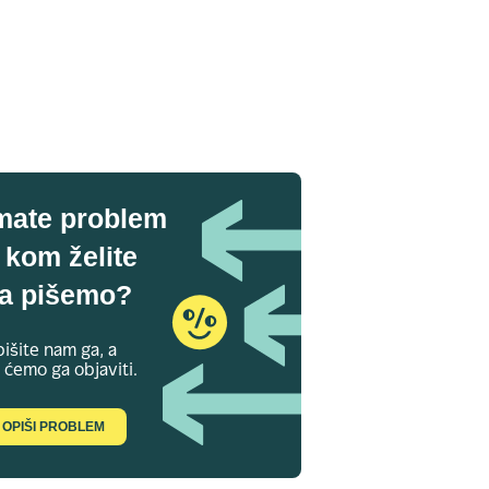
mate problem
 kom želite
a pišemo?
išite nam ga, a
 ćemo ga objaviti.
OPIŠI PROBLEM