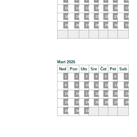
11
12
13
14
15
16
17
18
19
20
21
22
23
24
25
26
27
28
29
30
31
Mart 2026
Ned
Pon
Uto
Sre
Čet
Pet
Sub
1
2
3
4
5
6
7
8
9
10
11
12
13
14
15
16
17
18
19
20
21
22
23
24
25
26
27
28
29
30
31