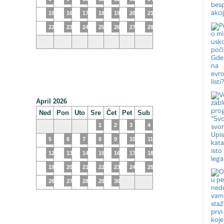
15
16
17
18
19
20
21
22
23
24
25
26
27
28
April 2026
Ned
Pon
Uto
Sre
Čet
Pet
Sub
1
2
3
4
5
6
7
8
9
10
11
12
13
14
15
16
17
18
19
20
21
22
23
24
25
26
27
28
29
30