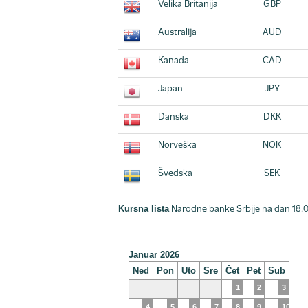
Velika Britanija
GBP
Australija
AUD
Kanada
CAD
Japan
JPY
Danska
DKK
Norveška
NOK
Švedska
SEK
Kursna lista
Narodne banke Srbije na dan 18.
Januar 2026
Ned
Pon
Uto
Sre
Čet
Pet
Sub
1
2
3
4
5
6
7
8
9
10