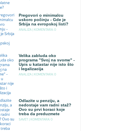
Pregovori o minimalcu
uskoro počinju - Gde je
Srbija na evropskoj listi?
ANALIZA |
KOMENTARA: 0
Velika zabluda oko
programa "Svoj na svome" -
Upis u katastar nije isto što
i legalizacija
ANALIZA |
KOMENTARA: 0
Odlazite u penziju, a
nedostaje vam radni staž?
Ovo su prvi koraci koje
treba da preduzmete
SAVET |
KOMENTARA: 0