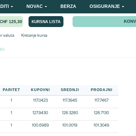
DITI
NOVAC
BERZA
OSIGURANJE
KONV
125,30
KURSNA LISTA
CHF
r valuta
Kretanje kursa
NBS
PARITET
KUPOVNI
SREDNJI
PRODAJNI
1
117.0423
117.3945
117.7467
1
127.9430
128.3280
128.7130
1
100.6989
101.0019
101.3049