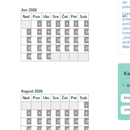
Jun 2026
Ned
Pon
Uto
Sre
Čet
Pet
Sub
1
2
3
4
5
6
7
8
9
10
11
12
13
14
15
16
17
18
19
20
21
22
23
24
25
26
27
28
29
30
Ka
D
Avgust 2026
Ned
Pon
Uto
Sre
Čet
Pet
Sub
1
2
3
4
5
6
7
8
9
10
11
12
13
14
15
16
17
18
19
20
21
22