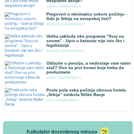
besplatne akcije?
VODIC |
KOMENTARA: 0
Pregovori o minimalcu uskoro počinju -
Gde je Srbija na evropskoj listi?
ANALIZA |
KOMENTARA: 0
Velika zabluda oko programa "Svoj na
svome" - Upis u katastar nije isto što i
legalizacija
ANALIZA |
KOMENTARA: 0
Odlazite u penziju, a nedostaje vam radni
staž? Ovo su prvi koraci koje treba da
preduzmete
SAVET |
KOMENTARA: 0
Posle pola veka počinje obnova hotela
„Srbija” simbola Niške Banje
VEST |
KOMENTARA: 0
Kalkulator dozvoljenog minusa