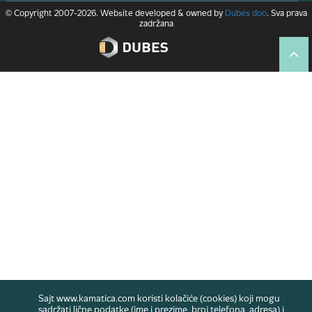
© Copyright 2007-2026. Website developed & owned by
Dubes doo
. Sva prava
zadržana
Sajt www.kamatica.com koristi kolačiće (cookies) koji mogu
sadržati lične podatke (ime i prezime, broj telefona, adresa) i