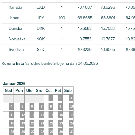
Kanada
CAD
1
73.4087
73.6296
73.8
Japan
JPY
100
63.6685
63.8601
64.0
Danska
DKK
1
15.6582
15.7053
15.7
Norveška
NOK
1
10.7553
10.7877
10.8
Švedska
SEK
1
10.8239
10.8565
10.8
Kursna lista
Narodne banke Srbije na dan 04.05.2026
Januar 2026
Ned
Pon
Uto
Sre
Čet
Pet
Sub
1
2
3
4
5
6
7
8
9
10
11
12
13
14
15
16
17
18
19
20
21
22
23
24
25
26
27
28
29
30
31