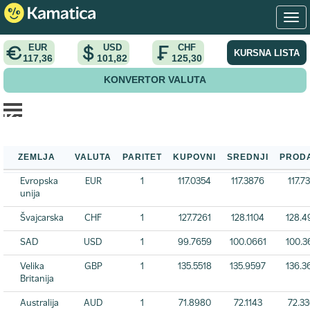
EUR
USD
CHF
KURSNA LISTA
117,36
101,82
125,30
KONVERTOR VALUTA
Kursna lista NBS
Početna
>
Kursna lista
>
Kursna lista NBS
ZEMLJA
VALUTA
PARITET
KUPOVNI
SREDNJI
PROD
Evropska
EUR
1
117.0354
117.3876
117.7
unija
Švajcarska
CHF
1
127.7261
128.1104
128.4
SAD
USD
1
99.7659
100.0661
100.3
Velika
GBP
1
135.5518
135.9597
136.3
Britanija
Australija
AUD
1
71.8980
72.1143
72.3