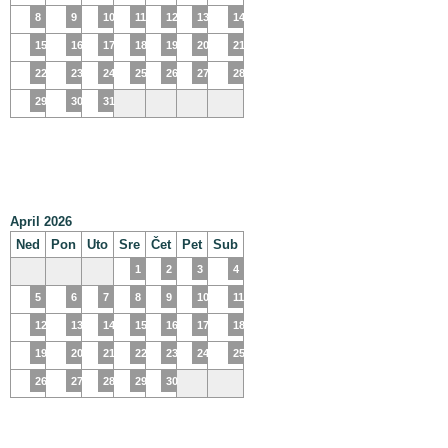
8
9
10
11
12
13
14
15
16
17
18
19
20
21
22
23
24
25
26
27
28
29
30
31
April 2026
Ned
Pon
Uto
Sre
Čet
Pet
Sub
1
2
3
4
5
6
7
8
9
10
11
12
13
14
15
16
17
18
19
20
21
22
23
24
25
26
27
28
29
30