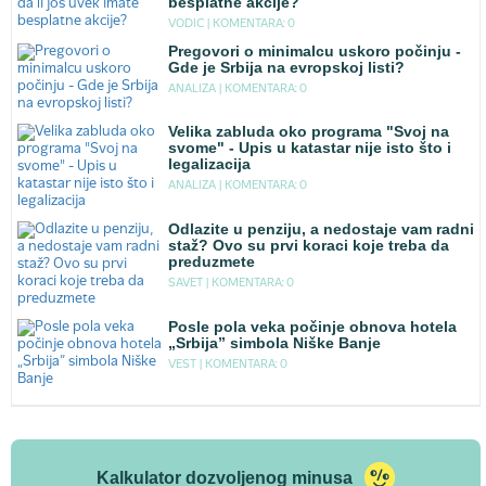
besplatne akcije?
VODIC |
KOMENTARA: 0
Pregovori o minimalcu uskoro počinju -
Gde je Srbija na evropskoj listi?
ANALIZA |
KOMENTARA: 0
Velika zabluda oko programa "Svoj na
svome" - Upis u katastar nije isto što i
legalizacija
ANALIZA |
KOMENTARA: 0
Odlazite u penziju, a nedostaje vam radni
staž? Ovo su prvi koraci koje treba da
preduzmete
SAVET |
KOMENTARA: 0
Posle pola veka počinje obnova hotela
„Srbija” simbola Niške Banje
VEST |
KOMENTARA: 0
Kalkulator dozvoljenog minusa