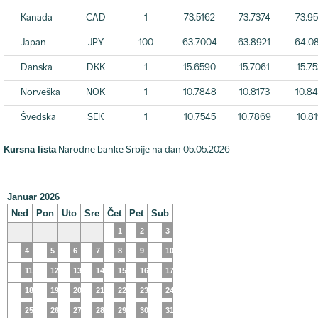
Kanada
CAD
1
73.5162
73.7374
73.9
Japan
JPY
100
63.7004
63.8921
64.0
Danska
DKK
1
15.6590
15.7061
15.7
Norveška
NOK
1
10.7848
10.8173
10.8
Švedska
SEK
1
10.7545
10.7869
10.8
Kursna lista
Narodne banke Srbije na dan 05.05.2026
Januar 2026
Ned
Pon
Uto
Sre
Čet
Pet
Sub
1
2
3
4
5
6
7
8
9
10
11
12
13
14
15
16
17
18
19
20
21
22
23
24
25
26
27
28
29
30
31