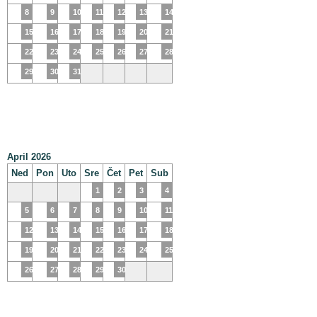
8
9
10
11
12
13
14
15
16
17
18
19
20
21
22
23
24
25
26
27
28
29
30
31
April 2026
Ned
Pon
Uto
Sre
Čet
Pet
Sub
1
2
3
4
5
6
7
8
9
10
11
12
13
14
15
16
17
18
19
20
21
22
23
24
25
26
27
28
29
30