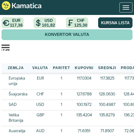
EUR
USD
CHF
KURSNA LISTA
117,36
101,82
125,30
KONVERTOR VALUTA
Kursna lista NBS
Početna
>
Kursna lista
>
Kursna lista NBS
ZEMLJA
VALUTA
PARITET
KUPOVNI
SREDNJI
PROD
Evropska
EUR
1
117.0304
117.3825
117.7
unija
Švajcarska
CHF
1
127.6788
128.0630
128.4
SAD
USD
1
100.1972
100.4987
100.8
Velika
GBP
1
135.4204
135.8279
136.2
Britanija
Australija
AUD
1
71.6351
71.8507
72.0