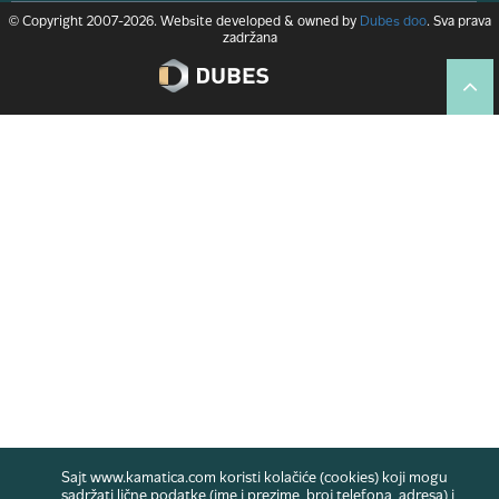
© Copyright 2007-2026. Website developed & owned by
Dubes doo
. Sva prava
zadržana
Sajt www.kamatica.com koristi kolačiće (cookies) koji mogu
sadržati lične podatke (ime i prezime, broj telefona, adresa) i