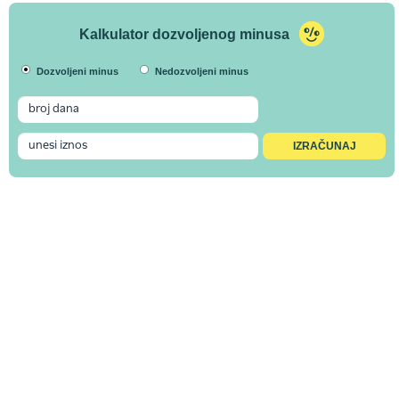
Kalkulator dozvoljenog minusa
Dozvoljeni minus
Nedozvoljeni minus