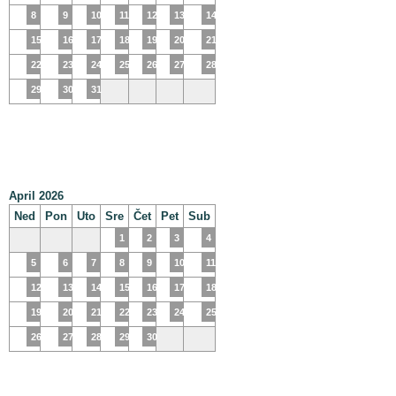
8
9
10
11
12
13
14
15
16
17
18
19
20
21
22
23
24
25
26
27
28
29
30
31
April 2026
Ned
Pon
Uto
Sre
Čet
Pet
Sub
1
2
3
4
5
6
7
8
9
10
11
12
13
14
15
16
17
18
19
20
21
22
23
24
25
26
27
28
29
30