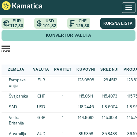
EUR
USD
CHF
KURSNA LISTA
117,36
101,82
125,30
KONVERTOR VALUTA
Kursna lista NBS
Početna
>
Kursna lista
>
Kursna lista NBS
ZEMLJA
VALUTA
PARITET
KUPOVNI
SREDNJI
PROD
Evropska
EUR
1
123.0808
123.4512
123.8
unija
Švajcarska
CHF
1
115.0611
115.4073
115.7
SAD
USD
1
118.2446
118.6004
118.9
Velika
GBP
1
144.8692
145.3051
145.7
Britanija
Australija
AUD
1
85.5858
85.8433
86.1