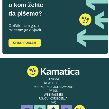
o kom želite
da pišemo?
Opišite nam ga, a
mi ćemo ga objaviti.
OPIŠI PROBLEM
O NAMA
NEWSLETTER
MARKETING I OGLAŠAVANJE
PRESS
WEBMASTERI
USLOVI KORIŠĆENJA
FAQ