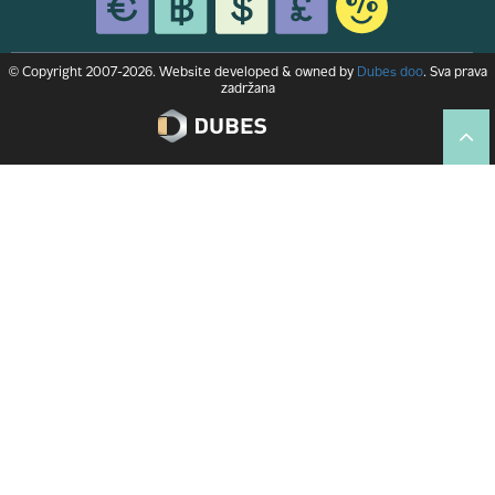
© Copyright 2007-2026. Website developed & owned by
Dubes doo
. Sva prava
zadržana