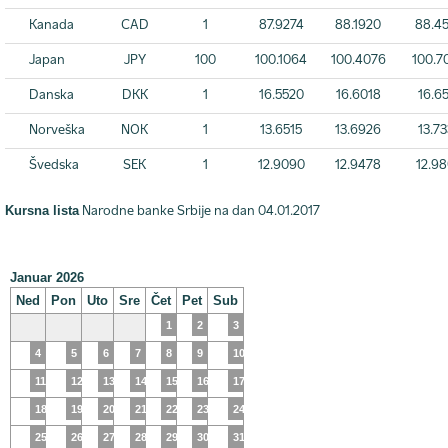
Kanada
CAD
1
87.9274
88.1920
88.4
Japan
JPY
100
100.1064
100.4076
100.7
Danska
DKK
1
16.5520
16.6018
16.6
Norveška
NOK
1
13.6515
13.6926
13.7
Švedska
SEK
1
12.9090
12.9478
12.9
Kursna lista
Narodne banke Srbije na dan 04.01.2017
Januar 2026
Ned
Pon
Uto
Sre
Čet
Pet
Sub
1
2
3
4
5
6
7
8
9
10
11
12
13
14
15
16
17
18
19
20
21
22
23
24
25
26
27
28
29
30
31