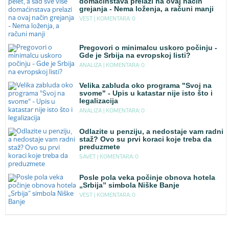
domaćinstava prelazi na ovaj način
grejanja - Nema loženja, a računi manji
VEST |
KOMENTARA: 0
Pregovori o minimalcu uskoro počinju -
Gde je Srbija na evropskoj listi?
ANALIZA |
KOMENTARA: 0
Velika zabluda oko programa "Svoj na
svome" - Upis u katastar nije isto što i
legalizacija
ANALIZA |
KOMENTARA: 0
Odlazite u penziju, a nedostaje vam radni
staž? Ovo su prvi koraci koje treba da
preduzmete
SAVET |
KOMENTARA: 0
Posle pola veka počinje obnova hotela
„Srbija” simbola Niške Banje
VEST |
KOMENTARA: 0