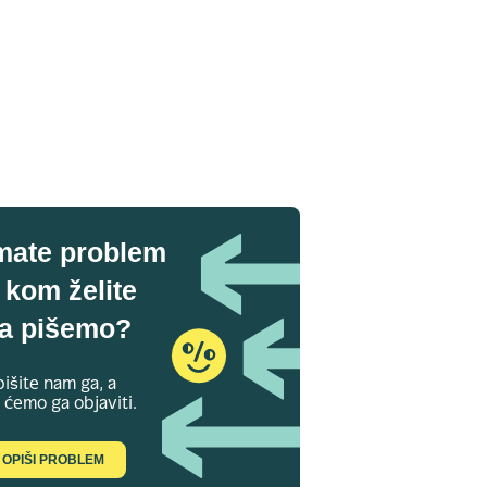
mate problem
 kom želite
a pišemo?
išite nam ga, a
 ćemo ga objaviti.
OPIŠI PROBLEM