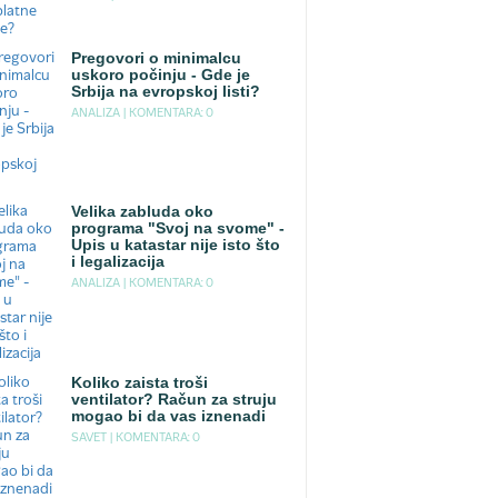
Pregovori o minimalcu
uskoro počinju - Gde je
Srbija na evropskoj listi?
ANALIZA |
KOMENTARA: 0
Velika zabluda oko
programa "Svoj na svome" -
Upis u katastar nije isto što
i legalizacija
ANALIZA |
KOMENTARA: 0
Koliko zaista troši
ventilator? Račun za struju
mogao bi da vas iznenadi
SAVET |
KOMENTARA: 0