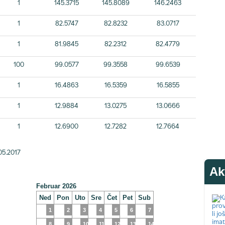
1
145.3715
145.8089
146.2463
1
82.5747
82.8232
83.0717
1
81.9845
82.2312
82.4779
100
99.0577
99.3558
99.6539
1
16.4863
16.5359
16.5855
1
12.9884
13.0275
13.0666
1
12.6900
12.7282
12.7664
05.2017
Ak
Februar 2026
Ned
Pon
Uto
Sre
Čet
Pet
Sub
1
2
3
4
5
6
7
8
9
10
11
12
13
14