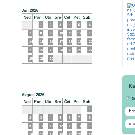
Jun 2026
Ned
Pon
Uto
Sre
Čet
Pet
Sub
1
2
3
4
5
6
7
8
9
10
11
12
13
14
15
16
17
18
19
20
21
22
23
24
25
26
27
28
29
30
Ka
Avgust 2026
D
Ned
Pon
Uto
Sre
Čet
Pet
Sub
1
2
3
4
5
6
7
8
9
10
11
12
13
14
15
16
17
18
19
20
21
22