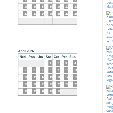
15
16
17
18
19
20
21
22
23
24
25
26
27
28
April 2026
Ned
Pon
Uto
Sre
Čet
Pet
Sub
1
2
3
4
5
6
7
8
9
10
11
12
13
14
15
16
17
18
19
20
21
22
23
24
25
26
27
28
29
30