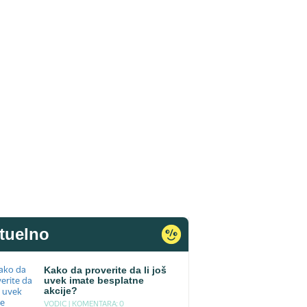
tuelno
Kako da proverite da li još
uvek imate besplatne
akcije?
VODIC |
KOMENTARA: 0