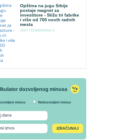
Opština na jugu Srbije
postaje magnet za
investitore - Stižu tri fabrike
i više od 700 novih radnih
mesta
VEST |
KOMENTARA: 0
lkulator dozvoljenog minusa
ozvoljeni minus
Nedozvoljeni minus