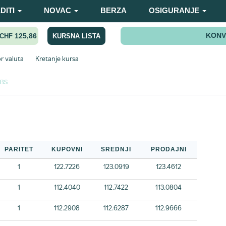
DITI
NOVAC
BERZA
OSIGURANJE
KONV
125,86
KURSNA LISTA
CHF
r valuta
Kretanje kursa
NBS
PARITET
KUPOVNI
SREDNJI
PRODAJNI
1
122.7226
123.0919
123.4612
1
112.4040
112.7422
113.0804
1
112.2908
112.6287
112.9666