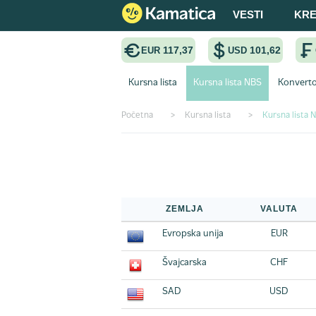
VESTI
KRE
117,37
101,62
EUR
USD
Kursna lista
Kursna lista NBS
Konverto
Početna
>
Kursna lista
>
Kursna lista 
Kursna lista NBS
ZEMLJA
VALUTA
Evropska unija
EUR
Švajcarska
CHF
SAD
USD