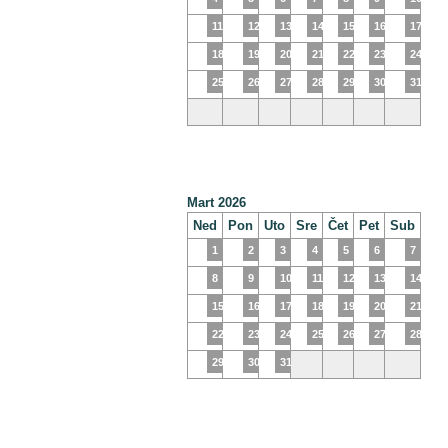
11
12
13
14
15
16
17
18
19
20
21
22
23
24
25
26
27
28
29
30
31
Mart 2026
Ned
Pon
Uto
Sre
Čet
Pet
Sub
1
2
3
4
5
6
7
8
9
10
11
12
13
14
15
16
17
18
19
20
21
22
23
24
25
26
27
28
29
30
31