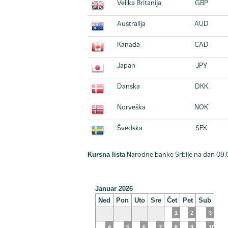
Velika Britanija
GBP
Australija
AUD
Kanada
CAD
Japan
JPY
Danska
DKK
Norveška
NOK
Švedska
SEK
Kursna lista
Narodne banke Srbije na dan 09.
Januar 2026
Ned
Pon
Uto
Sre
Čet
Pet
Sub
1
2
3
4
5
6
7
8
9
10