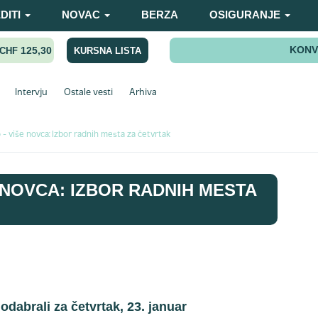
DITI
NOVAC
BERZA
OSIGURANJE
KONV
125,30
KURSNA LISTA
CHF
Intervju
Ostale vesti
Arhiva
 - više novca: Izbor radnih mesta za četvrtak
 NOVCA: IZBOR RADNIH MESTA
dabrali za četvrtak, 23. januar