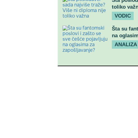
Šta poslod
toliko važ
VODIC
Šta su fan
na oglasim
ANALIZA