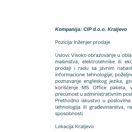
Kompanija: CIP d.o.o. Kraljevo
Pozicija: Inženjer prodaje
Uslovi: Visoko obrazovanje u oblas
mašinstva, elektrotehnike ili ek
prodaji i radu sa javnim nabav
informacione tehnologije, požel
poznavanje engleskog jezika, g
korišćenje MS Office paketa, 
preciznost u administrativnim pos
Prethodno iskustvo u poslovima p
tehnologija ili građevinarstva, 
sposobnosti
Lokacija: Kraljevo