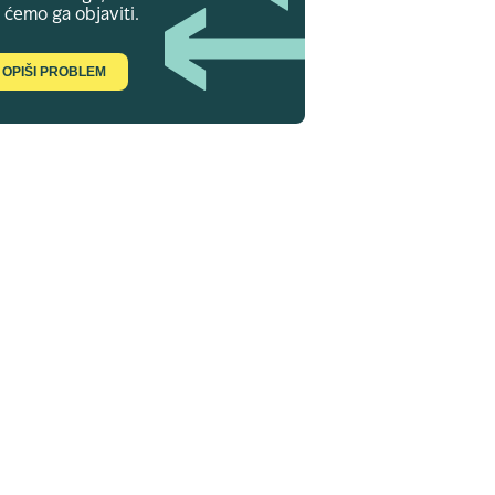
 ćemo ga objaviti.
OPIŠI PROBLEM