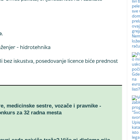
o.
nženjer - hidrotehnika
ili bez iskustva, posedovanje licence biće prednost
re, medicinske sestre, vozače i pravnike -
onkurs za 32 radna mesta