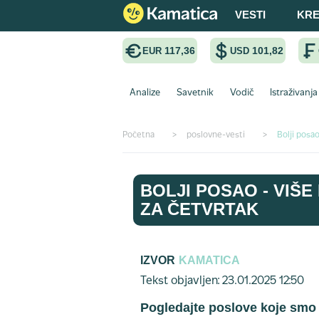
VESTI
KRE
117,36
101,82
EUR
USD
Analize
Savetnik
Vodič
Istraživanja
Početna
>
poslovne-vesti
>
Bolji posao
BOLJI POSAO - VIŠE
ZA ČETVRTAK
IZVOR
KAMATICA
Tekst objavljen: 23.01.2025 12:50
Pogledajte poslove koje smo o