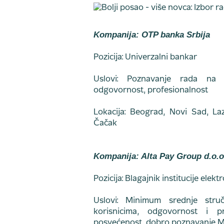
Kompanija: OTP banka Srbija
Pozicija: Univerzalni bankar
Uslovi: Poznavanje rada na r
odgovornost, profesionalnost
Lokacija: Beograd, Novi Sad, Laz
Čačak
Kompanija: Alta Pay Group d.o.o
Pozicija: Blagajnik institucije ele
Uslovi: Minimum srednje struč
korisnicima, odgovornost i pre
posvećenost, dobro poznavanje MS 