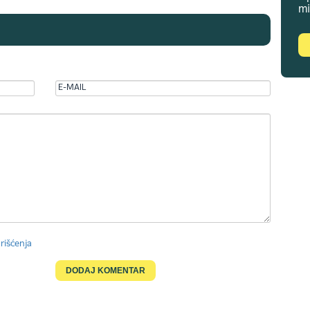
mi
rišćenja