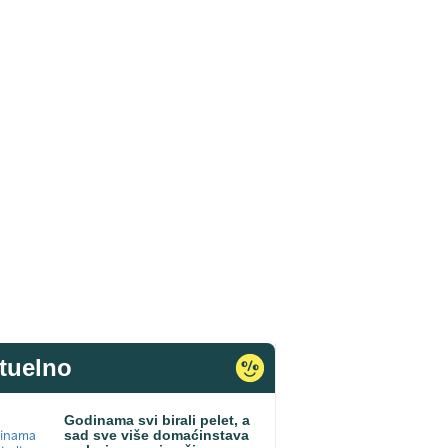
tuelno
Godinama svi birali pelet, a
sad sve više domaćinstava