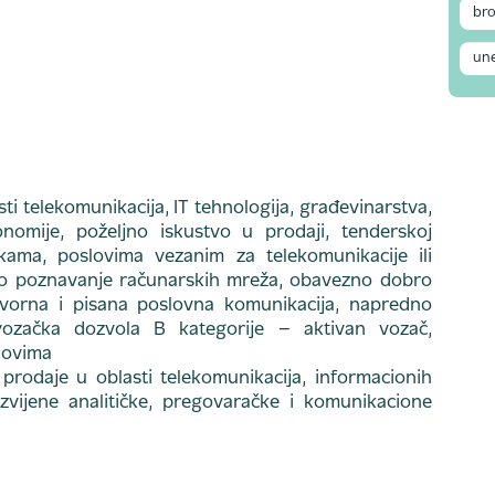
ti telekomunikacija, IT tehnologija, građevinarstva,
onomije, poželjno iskustvo u prodaji, tenderskoj
kama, poslovima vezanim za telekomunikacije ili
jno poznavanje računarskih mreža, obavezno dobro
ovorna i pisana poslovna komunikacija, napredno
vozačka dozvola B kategorije – aktivan vozač,
lovima
rodaje u oblasti telekomunikacija, informacionih
razvijene analitičke, pregovaračke i komunikacione