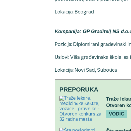
Lokacija: Beograd
Kompanija: GP Graditelj NS d.o.
Pozicija: Diplomirani građevinski i
Uslovi: Viša građevinska škola, sa 
Lokacija: Novi Sad, Subotica
PREPORUKA
Traže leka
Otvoren k
VODIC