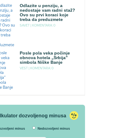
Odlazite u penziju, a
nedostaje vam radni staž?
Ovo su prvi koraci koje
treba da preduzmete
SAVET |
KOMENTARA: 0
Posle pola veka počinje
obnova hotela „Srbija”
simbola Niške Banje
VEST |
KOMENTARA: 0
lkulator dozvoljenog minusa
ozvoljeni minus
Nedozvoljeni minus