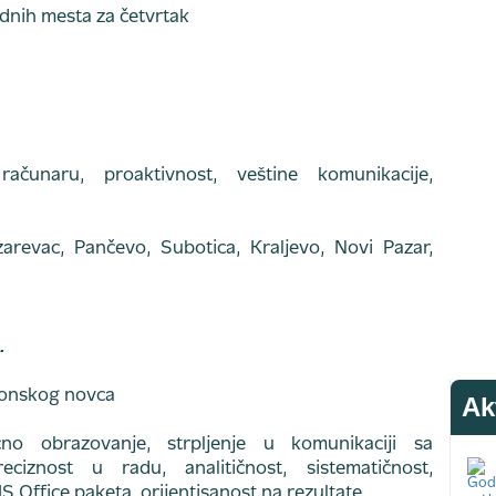
ačunaru, proaktivnost, veštine komunikacije,
arevac, Pančevo, Subotica, Kraljevo, Novi Pazar,
.
ktronskog novca
Ak
no obrazovanje, strpljenje u komunikaciji sa
ciznost u radu, analitičnost, sistematičnost,
Office paketa, orijentisanost na rezultate