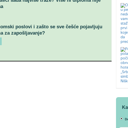
avci sada najviše traže? Više ni diploma nije
na
tomski poslovi i zašto se sve češće pojavljuju
a za zapošljavanje?
Ka
D