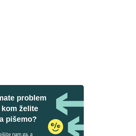
mate problem
 kom želite
a pišemo?
išite nam ga, a