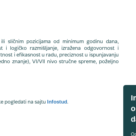
 ili sličnim pozicijama od minimum godinu dana,
t i logičko razmišljanje, izražena odgovornost i
nost i efikasnost u radu, preciznost u ispunjavanju
dno znanje), VI/VII nivo stručne spreme, poželjno
I
Infostud
 pogledati na sajtu
.
o
d
Op