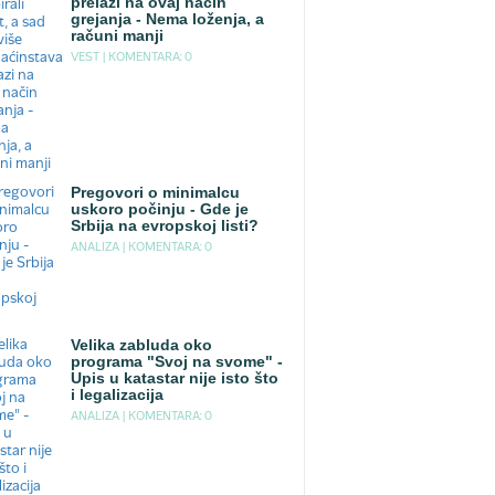
prelazi na ovaj način
grejanja - Nema loženja, a
računi manji
VEST |
KOMENTARA: 0
Pregovori o minimalcu
uskoro počinju - Gde je
Srbija na evropskoj listi?
ANALIZA |
KOMENTARA: 0
Velika zabluda oko
programa "Svoj na svome" -
Upis u katastar nije isto što
i legalizacija
ANALIZA |
KOMENTARA: 0