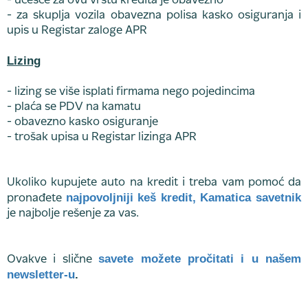
- učešće za ovu vrstu kredita je obavezno
- za skuplja vozila obavezna polisa kasko osiguranja i
upis u Registar zaloge APR
Lizing
- lizing se više isplati firmama nego pojedincima
- plaća se PDV na kamatu
- obavezno kasko osiguranje
- trošak upisa u Registar lizinga APR
Ukoliko kupujete auto na kredit i treba vam pomoć da
najpovoljniji keš kredit, Kamatica savetnik
pronađete
je najbolje rešenje za vas.
savete možete pročitati i u našem
Ovakve i slične
newsletter-u
.