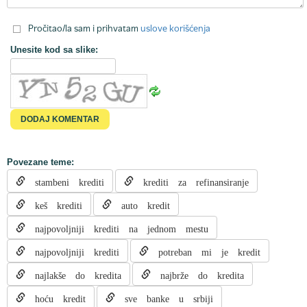
Pročitao/la sam i prihvatam
uslove korišćenja
Unesite kod sa slike:
Povezane teme:
stambeni krediti
krediti za refinansiranje
keš krediti
auto kredit
najpovoljniji krediti na jednom mestu
najpovoljniji krediti
potreban mi je kredit
najlakše do kredita
najbrže do kredita
hoću kredit
sve banke u srbiji