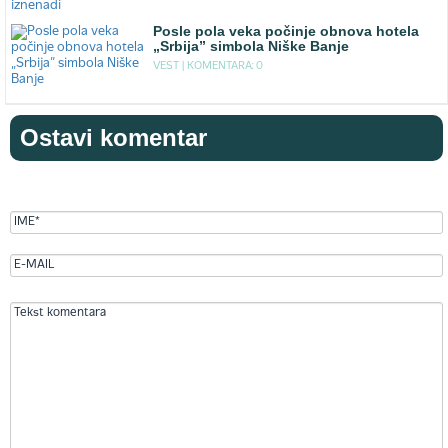
Posle pola veka počinje obnova hotela
„Srbija” simbola Niške Banje
VEST |
KOMENTARA: 0
Ostavi komentar