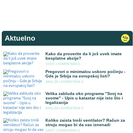
Aktuelno
Kako da proverite da li još uvek imate
besplatne akcije?
VODIC |
KOMENTARA: 0
Pregovori o minimalcu uskoro počinju -
Gde je Srbija na evropskoj listi?
ANALIZA |
KOMENTARA: 0
Velika zabluda oko programa "Svoj na
svome" - Upis u katastar nije isto što i
legalizacija
ANALIZA |
KOMENTARA: 0
Koliko zaista troši ventilator? Račun za
struju mogao bi da vas iznenadi
SAVET |
KOMENTARA: 0