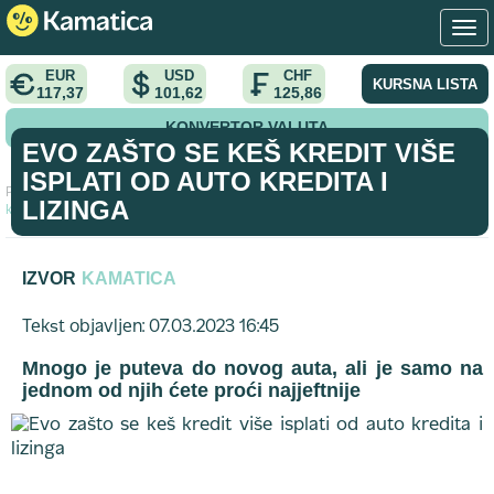
EUR
USD
CHF
KURSNA LISTA
117,37
101,62
125,86
KONVERTOR VALUTA
EVO ZAŠTO SE KEŠ KREDIT VIŠE
ISPLATI OD AUTO KREDITA I
Početna
>
savet
>
Evo zašto se keš kredit više isplati od auto
LIZINGA
kredita i lizinga
IZVOR
KAMATICA
Tekst objavljen: 07.03.2023 16:45
Mnogo je puteva do novog auta, ali je samo na
jednom od njih ćete proći najjeftnije