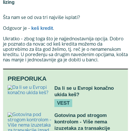
lizing
Šta nam se od ova tri najviše isplati?
keš kredit
Odgovor je -
.
Ukratko - zbog toga što je najjednostavnija opcija. Dobro
je poznato da novac od keš kredita možemo da
upotrebimo za šta god želimo, tj. reč je o nenamenskom
kreditu. U poređenju sa drugim navedenim opcijama, košta
nas manje i jednostavnije ga je dobiti u banci.
PREPORUKA
Da li se u Evropi konačno
ukida keš?
VEST
Gotovina pod strogom
kontrolom - Više nema
izuzetaka za transakcije