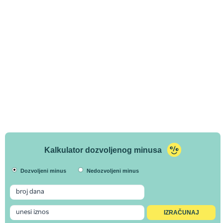
Kalkulator dozvoljenog minusa
Dozvoljeni minus
Nedozvoljeni minus