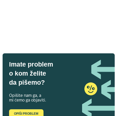
Imate problem
o kom želite
da pišemo?
Opišite nam ga, a
mi ćemo ga objaviti.
OPIŠI PROBLEM