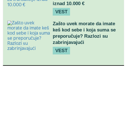
iznad 10.000 €
VEST
Zašto uvek morate da imate
keš kod sebe i koja suma se
preporučuje? Razlozi su
zabrinjavajući
VEST