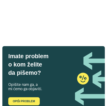
Imate problem
o kom želite
da pišemo?
Opišite nam ga, a
mi ćemo ga objaviti.
OPIŠI PROBLEM