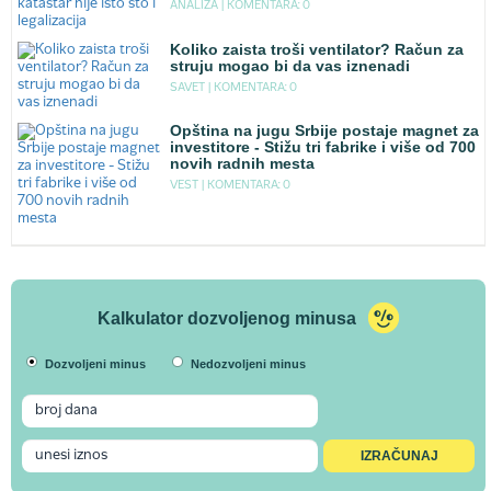
ANALIZA |
KOMENTARA: 0
Koliko zaista troši ventilator? Račun za
struju mogao bi da vas iznenadi
SAVET |
KOMENTARA: 0
Opština na jugu Srbije postaje magnet za
investitore - Stižu tri fabrike i više od 700
novih radnih mesta
VEST |
KOMENTARA: 0
Kalkulator dozvoljenog minusa
Dozvoljeni minus
Nedozvoljeni minus