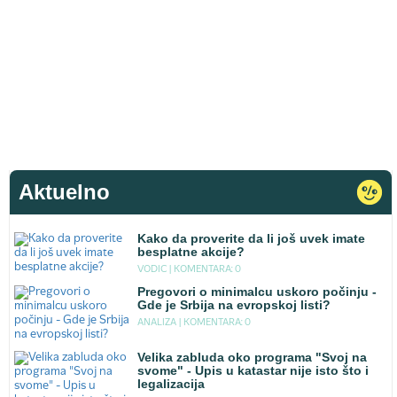
Aktuelno
Kako da proverite da li još uvek imate
besplatne akcije?
VODIC |
KOMENTARA: 0
Pregovori o minimalcu uskoro počinju -
Gde je Srbija na evropskoj listi?
ANALIZA |
KOMENTARA: 0
Velika zabluda oko programa "Svoj na
svome" - Upis u katastar nije isto što i
legalizacija