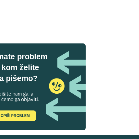
mate problem
 kom želite
a pišemo?
išite nam ga, a
 ćemo ga objaviti.
OPIŠI PROBLEM