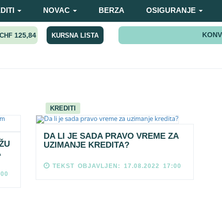
DITI
NOVAC
BERZA
OSIGURANJE
KONV
125,84
KURSNA LISTA
CHF
KREDITI
DA LI JE SADA PRAVO VREME ZA
ŽU
UZIMANJE KREDITA?
A
TEKST OBJAVLJEN: 17.08.2022 17:00
:00