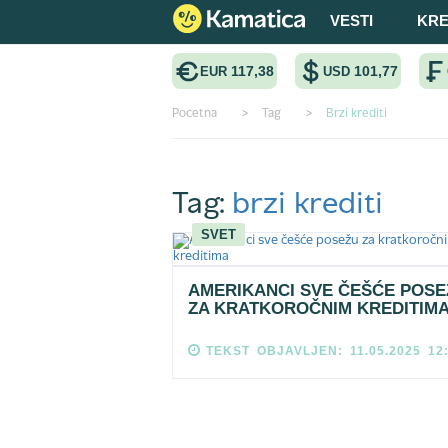
VESTI
KRE
117,38
101,77
EUR
USD
Pocetna
>
Tag
>
Brzi krediti
Tag:
brzi krediti
SVET
AMERIKANCI SVE ČEŠĆE POSE
ZA KRATKOROČNIM KREDITIM
TEKST OBJAVLJEN: 11.05.2025 12