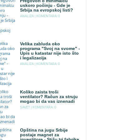
Pregovori o minimalcu
uskoro počinju - Gde je
Srbija na evropskoj listi?
ANALIZA |
KOMENTARA: 0
Velika zabluda oko
programa "Svoj na svome" -
Upis u katastar nije isto što
i legalizacija
ANALIZA |
KOMENTARA: 0
Koliko zaista troši
ventilator? Račun za struju
mogao bi da vas iznenadi
SAVET |
KOMENTARA: 0
Opština na jugu Srbije
postaje magnet za
investitore - Stižu tri fabrike