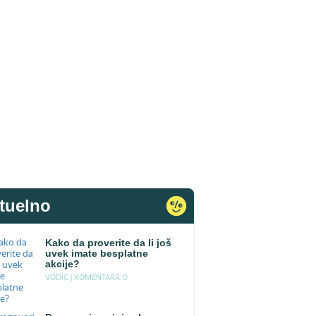
tuelno
Kako da proverite da li još
uvek imate besplatne
akcije?
VODIC |
KOMENTARA: 0