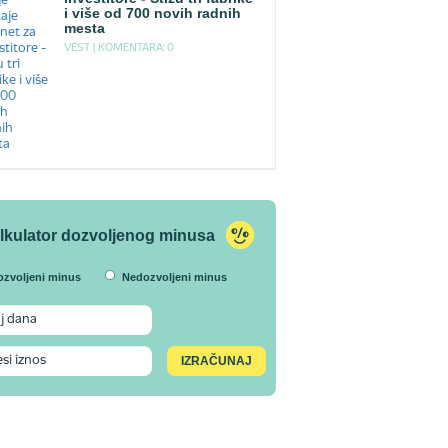
i više od 700 novih radnih
mesta
VEST |
KOMENTARA: 0
lkulator dozvoljenog minusa
ozvoljeni minus
Nedozvoljeni minus