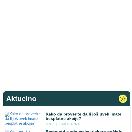
Aktuelno
Kako da proverite da li još uvek imate
besplatne akcije?
VODIC |
KOMENTARA: 0
Pregovori o minimalcu uskoro počinju -