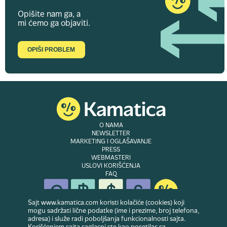
Opišite nam ga, a
mi ćemo ga objaviti.
OPIŠI PROBLEM
O NAMA
NEWSLETTER
MARKETING I OGLAŠAVANJE
PRESS
WEBMASTERI
USLOVI KORIŠĆENJA
FAQ
Sajt www.kamatica.com koristi kolačiće (cookies) koji
mogu sadržati lične podatke (ime i prezime, broj telefona,
adresa) i služe radi poboljšanja funkcionalnosti sajta.
© Copyright 2007-2026. Website developed & owned by
Dubes doo
. Sva prava