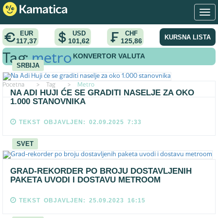
EUR
USD
CHF
KURSNA LISTA
117,37
101,62
125,86
KONVERTOR VALUTA
Tag:
metro
SRBIJA
Pocetna
>
Tag
>
Metro
NA ADI HUJI ĆE SE GRADITI NASELJE ZA OKO
1.000 STANOVNIKA
TEKST OBJAVLJEN: 02.09.2025 7:33
SVET
GRAD-REKORDER PO BROJU DOSTAVLJENIH
PAKETA UVODI I DOSTAVU METROOM
TEKST OBJAVLJEN: 25.09.2023 16:15