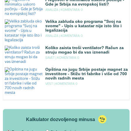
Gde je Srbija na evropskoj listi?
ANALIZA |
KOMENTARA: 0
Velika zabluda oko programa "Svoj na
svome" - Upis u katastar nije isto što i
legalizacija
ANALIZA |
KOMENTARA: 0
Koliko zaista troši ventilator? Račun za
struju mogao bi da vas iznenadi
SAVET |
KOMENTARA: 0
Opština na jugu Srbije postaje magnet za
investitore - Stižu tri fabrike i više od 700
novih radnih mesta
VEST |
KOMENTARA: 0
Kalkulator dozvoljenog minusa