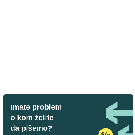
Imate problem
o kom želite
da pišemo?