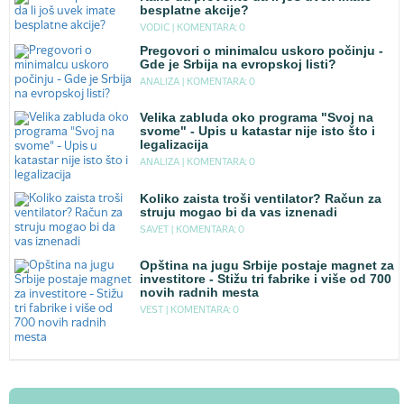
besplatne akcije?
VODIC |
KOMENTARA: 0
Pregovori o minimalcu uskoro počinju -
Gde je Srbija na evropskoj listi?
ANALIZA |
KOMENTARA: 0
Velika zabluda oko programa "Svoj na
svome" - Upis u katastar nije isto što i
legalizacija
ANALIZA |
KOMENTARA: 0
Koliko zaista troši ventilator? Račun za
struju mogao bi da vas iznenadi
SAVET |
KOMENTARA: 0
Opština na jugu Srbije postaje magnet za
investitore - Stižu tri fabrike i više od 700
novih radnih mesta
VEST |
KOMENTARA: 0