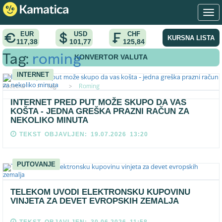
EUR
USD
CHF
KURSNA LISTA
117,38
101,77
125,84
KONVERTOR VALUTA
Tag:
roming
INTERNET
Pocetna
>
Tag
>
Roming
INTERNET PRED PUT MOŽE SKUPO DA VAS
KOŠTA - JEDNA GREŠKA PRAZNI RAČUN ZA
NEKOLIKO MINUTA
TEKST OBJAVLJEN: 19.07.2026 13:20
PUTOVANJE
TELEKOM UVODI ELEKTRONSKU KUPOVINU
VINJETA ZA DEVET EVROPSKIH ZEMALJA