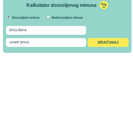
Kalkulator dozvoljenog minusa
Dozvoljeni minus
Nedozvoljeni minus