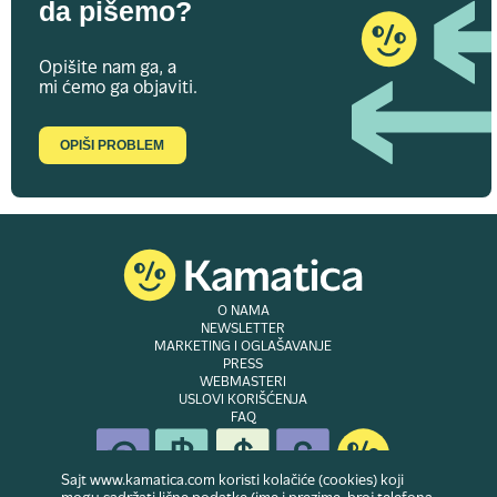
da pišemo?
Opišite nam ga, a
mi ćemo ga objaviti.
OPIŠI PROBLEM
O NAMA
NEWSLETTER
MARKETING I OGLAŠAVANJE
PRESS
WEBMASTERI
USLOVI KORIŠĆENJA
FAQ
Sajt www.kamatica.com koristi kolačiće (cookies) koji