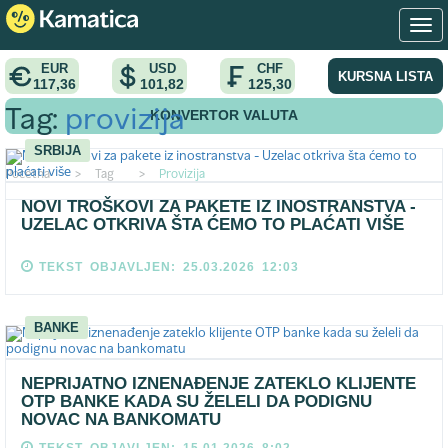
EUR
USD
CHF
KURSNA LISTA
117,36
101,82
125,30
KONVERTOR VALUTA
Tag:
provizija
SRBIJA
Pocetna
>
Tag
>
Provizija
NOVI TROŠKOVI ZA PAKETE IZ INOSTRANSTVA -
UZELAC OTKRIVA ŠTA ĆEMO TO PLAĆATI VIŠE
TEKST OBJAVLJEN: 25.03.2026 12:03
BANKE
NEPRIJATNO IZNENAĐENJE ZATEKLO KLIJENTE
OTP BANKE KADA SU ŽELELI DA PODIGNU
NOVAC NA BANKOMATU