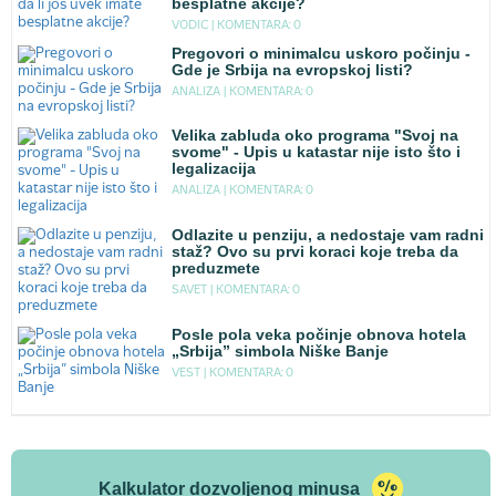
besplatne akcije?
VODIC |
KOMENTARA: 0
Pregovori o minimalcu uskoro počinju -
Gde je Srbija na evropskoj listi?
ANALIZA |
KOMENTARA: 0
Velika zabluda oko programa "Svoj na
svome" - Upis u katastar nije isto što i
legalizacija
ANALIZA |
KOMENTARA: 0
Odlazite u penziju, a nedostaje vam radni
staž? Ovo su prvi koraci koje treba da
preduzmete
SAVET |
KOMENTARA: 0
Posle pola veka počinje obnova hotela
„Srbija” simbola Niške Banje
VEST |
KOMENTARA: 0
Kalkulator dozvoljenog minusa