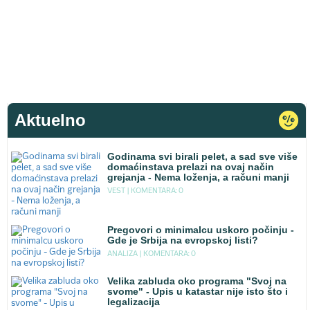
Aktuelno
Godinama svi birali pelet, a sad sve više
domaćinstava prelazi na ovaj način
grejanja - Nema loženja, a računi manji
VEST |
KOMENTARA: 0
Pregovori o minimalcu uskoro počinju -
Gde je Srbija na evropskoj listi?
ANALIZA |
KOMENTARA: 0
Velika zabluda oko programa "Svoj na
svome" - Upis u katastar nije isto što i
legalizacija