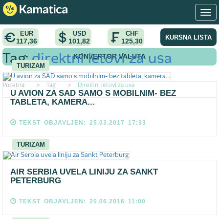
EUR
USD
CHF
KURSNA LISTA
117,36
101,82
125,30
KONVERTOR VALUTA
Tag:
direktni letovi za usa
TURIZAM
Pocetna
>
Tag
>
Direktni letovi za usa
U AVION ZA SAD SAMO S MOBILNIM- BEZ
TABLETA, KAMERA...
TEKST OBJAVLJEN: 25.03.2017 17:33
TURIZAM
AIR SERBIA UVELA LINIJU ZA SANKT
PETERBURG
TEKST OBJAVLJEN: 20.06.2016 11:00