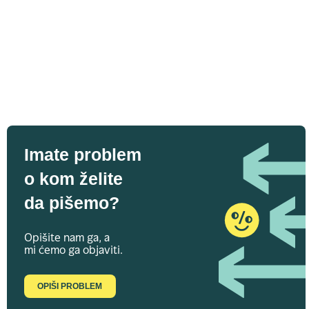
Imate problem
o kom želite
da pišemo?
Opišite nam ga, a
mi ćemo ga objaviti.
OPIŠI PROBLEM