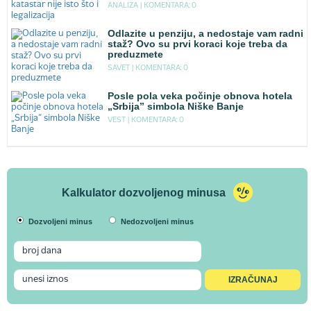
ANALIZA |
KOMENTARA: 0
Odlazite u penziju, a nedostaje vam radni
staž? Ovo su prvi koraci koje treba da
preduzmete
SAVET |
KOMENTARA: 0
Posle pola veka počinje obnova hotela
„Srbija” simbola Niške Banje
VEST |
KOMENTARA: 0
Kalkulator dozvoljenog minusa
Dozvoljeni minus
Nedozvoljeni minus